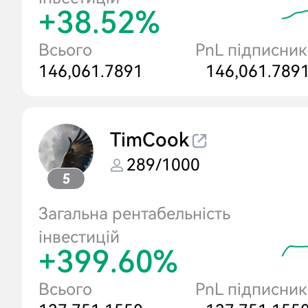
+38.52%
Всього
PnL підписник
146,061.7891
146,061.789
TimCook
289/1000
5
Загальна рентабельність
інвестицій
+399.60%
Всього
PnL підписник