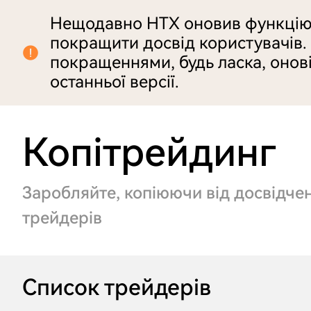
Нещодавно HTX оновив функцію 
покращити досвід користувачів.
покращеннями, будь ласка, онові
останньої версії.
Копітрейдинг
Заробляйте, копіюючи від досвідче
трейдерів
Список трейдерів