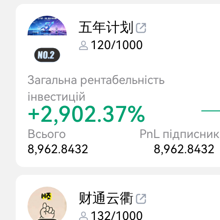
五年计划
120/1000
Загальна рентабельність
інвестицій
+2,902.37%
Всього
PnL підписник
8,962.8432
8,962.8432
财通云衢
132/1000