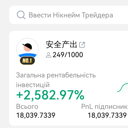
安全产出
249/1000
Загальна рентабельність
інвестицій
+2,582.97%
Всього
PnL підписник
18,039.7339
18,039.7339