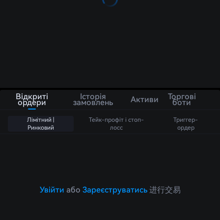
Відкриті
Історія
Торгові
Активи
ордери
замовлень
боти
Лімітний |
Тейк-профіт і стоп-
Триггер-
Ринковий
лосс
ордер
Увійти
або
Зареєструватись
进行交易