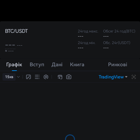
BTC/USDT
24год макс.
Обсяг 24 год(BTC)
---
---
24год мін.
Обс. 24г(USDT)
---
---
---
---
≈ ---
Графік
Вступ
Дані
Книга
Ринкові
замовлень
торги
TradingView
15хв