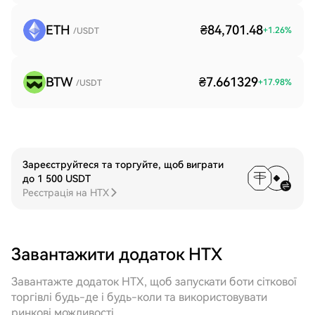
ETH
₴84,701.48
+
1.26
%
/USDT
BTW
₴7.661329
+
17.98
%
/USDT
Зареєструйтеся та торгуйте, щоб виграти
до 1 500 USDT
Реєстрація на HTX
Завантажити додаток HTX
Завантажте додаток HTX, щоб запускати боти сіткової
торгівлі будь-де і будь-коли та використовувати
ринкові можливості.