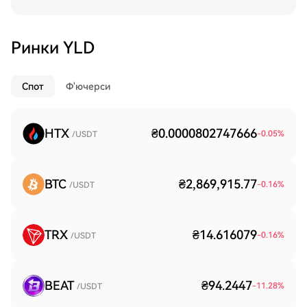
Ринки YLD
Спот
Ф'ючерси
HTX
₴0.0000802747666
-0.05
%
/USDT
BTC
₴2,869,915.77
-0.16
%
/USDT
TRX
₴14.616079
-0.16
%
/USDT
BEAT
₴94.2447
-11.28
%
/USDT