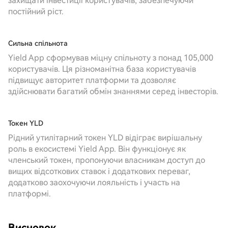
захищати інвестиції користувачів, забезпечуючи
постійний ріст.
Сильна спільнота
Yield App сформував міцну спільноту з понад 105,000
користувачів. Ця різноманітна база користувачів
підвищує авторитет платформи та дозволяє
здійснювати багатий обмін знаннями серед інвесторів.
Токен YLD
Рідний утилітарний токен YLD відіграє вирішальну
роль в екосистемі Yield App. Він функціонує як
членський токен, пропонуючи власникам доступ до
вищих відсоткових ставок і додаткових переваг,
додатково заохочуючи лояльність і участь на
платформі.
Висновок