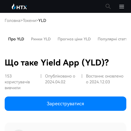
Головна
>
Токени
>
YLD
Про YLD
Ринки YLD
Прогноз ціни YLD
Популярні статті
Що таке Yield App (YLD)?
153
|
Опубліковано о
|
Востаннє оновлено
користувачів
2024.04.02
о 2024.12.03
вивчили
Зареєструватися