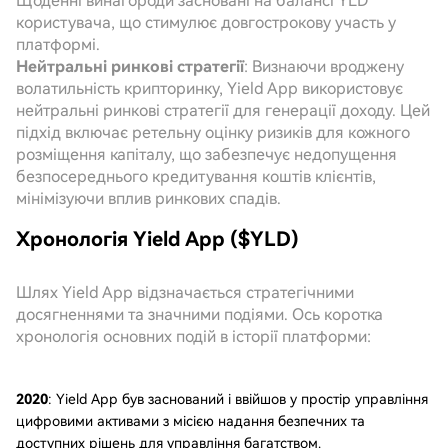
Щоденні винагороди засновані на балансі YLD
користувача, що стимулює довгострокову участь у
платформі.
Нейтральні ринкові стратегії
: Визнаючи вроджену
волатильність крипторинку, Yield App використовує
нейтральні ринкові стратегії для генерації доходу. Цей
підхід включає ретельну оцінку ризиків для кожного
розміщення капіталу, що забезпечує недопущення
безпосереднього кредитування коштів клієнтів,
мінімізуючи вплив ринкових спадів.
Хронологія Yield App ($YLD)
Шлях Yield App відзначається стратегічними
досягненнями та значними подіями. Ось коротка
хронологія основних подій в історії платформи:
2020
: Yield App був заснований і ввійшов у простір управління
цифровими активами з місією надання безпечних та
доступних рішень для управління багатством.