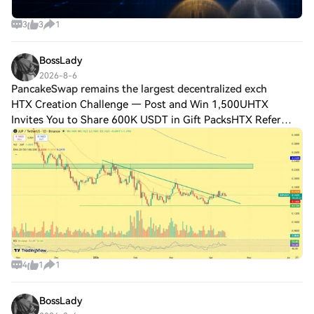
3
3
1
BossLady
2026-8-6
PancakeSwap remains the largest decentralized exch
HTX Creation Challenge — Post and Win 1,500UHTX
Invites You to Share 600K USDT in Gift PacksHTX Refer
And Earn PancakeSwap remains the largest decentralized
exchange on the BNB Chain ecosystem. The pl
4
1
1
BossLady