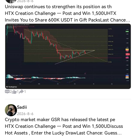
2026-8-6
Uniswap continues to strengthen its position as th
HTX Creation Challenge — Post and Win 1,500UHTX
Invites You to Share 600K USDT in Gift PacksLast Chance:
Guess Correctly Today and Win More Uniswap continues to
strengthen its position as the world's
2
1
1
Sadii
2026-8-6
Crypto market maker GSR has released the latest pe
HTX Creation Challenge — Post and Win 1,500UDiscuss
Hot Assets , Enter the Lucky DrawLast Chance: Guess