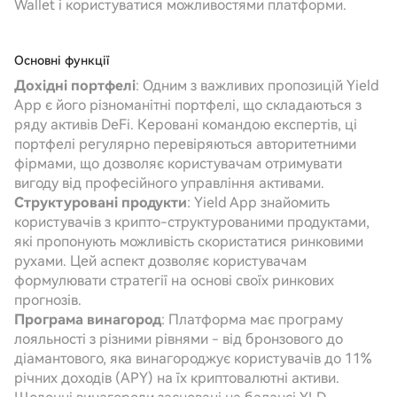
Wallet і користуватися можливостями платформи.
Основні функції
Дохідні портфелі
: Одним з важливих пропозицій Yield
App є його різноманітні портфелі, що складаються з
ряду активів DeFi. Керовані командою експертів, ці
портфелі регулярно перевіряються авторитетними
фірмами, що дозволяє користувачам отримувати
вигоду від професійного управління активами.
Структуровані продукти
: Yield App знайомить
користувачів з крипто-структурованими продуктами,
які пропонують можливість скористатися ринковими
рухами. Цей аспект дозволяє користувачам
формулювати стратегії на основі своїх ринкових
прогнозів.
Програма винагород
: Платформа має програму
лояльності з різними рівнями - від бронзового до
діамантового, яка винагороджує користувачів до 11%
річних доходів (APY) на їх криптовалютні активи.