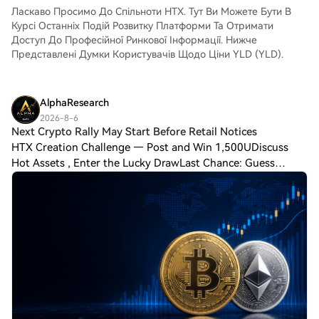
трейдерів.
The Black Bull (ANSEM) на спотовому
Ласкаво Просимо До Спільноти HTX. Тут Ви Можете Бути В
ринку HTX. Просто увійдіть до свого
Курсі Останніх Подій Розвитку Платформи Та Отримати
облікового запису, виберіть торгову пару,
Доступ До Професійної Ринкової Інформації. Нижче
укладайте угоди та спостерігайте за
Представлені Думки Користувачів Щодо Ціни YLD (YLD).
ними в режимі реального часу. Ми
пропонуємо зручний досвід як для
початківців, так і для досвідчених
AlphaResearch
трейдерів.
2026-8-6
Next Crypto Rally May Start Before Retail Notices
HTX Creation Challenge — Post and Win 1,500UDiscuss
Hot Assets , Enter the Lucky DrawLast Chance: Guess
Correctly Today and Win More For years, crypto followed
the same pattern. Retail investors rushe