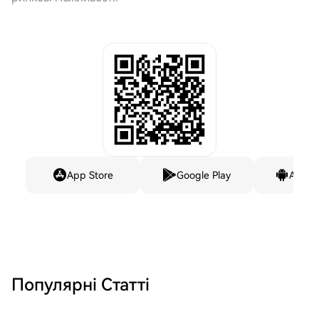
App Store
Google Play
Andro
Популярні Статті