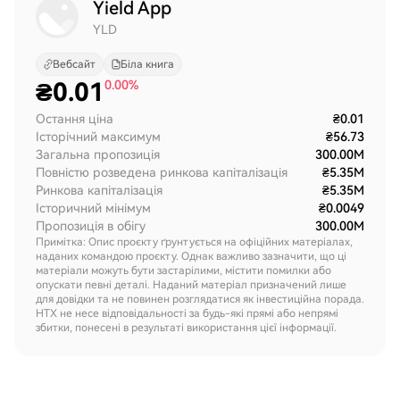
Yield App
YLD
Вебсайт
Біла книга
₴
0.01
0.00%
Остання ціна
₴0.01
Історічний максимум
₴56.73
Загальна пропозиція
300.00M
Повністю розведена ринкова капіталізація
₴5.35M
Ринкова капіталізація
₴5.35M
Історичний мінімум
₴0.0049
Пропозиція в обігу
300.00M
Примітка: Опис проєкту ґрунтується на офіційних матеріалах,
наданих командою проєкту. Однак важливо зазначити, що ці
матеріали можуть бути застарілими, містити помилки або
опускати певні деталі. Наданий матеріал призначений лише
для довідки та не повинен розглядатися як інвестиційна порада.
HTX не несе відповідальності за будь-які прямі або непрямі
збитки, понесені в результаті використання цієї інформації.