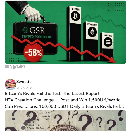
Correctly Today and Win MoreCrypto market maker GSR
has released the latest performance update f
4
1
1
Sweetie
2026-8-6
Bitcoin’s Rivals Fail the Test: The Latest Report
HTX Creation Challenge — Post and Win 1,500U 💥World
Cup Predictions: 100,000 USDT Daily Bitcoin’s Rivals Fail
the Test: The Latest Report Reveals the Truth for Altcoins!
“Only a Handful of Altcoins We