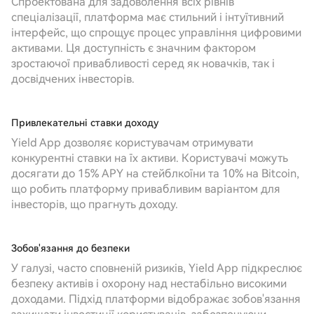
Спроектована для задоволення всіх рівнів
спеціалізації, платформа має стильний і інтуїтивний
інтерфейс, що спрощує процес управління цифровими
активами. Ця доступність є значним фактором
зростаючої привабливості серед як новачків, так і
досвідчених інвесторів.
Привлекательні ставки доходу
Yield App дозволяє користувачам отримувати
конкурентні ставки на їх активи. Користувачі можуть
досягати до 15% APY на стейблкоїни та 10% на Bitcoin,
що робить платформу привабливим варіантом для
інвесторів, що прагнуть доходу.
Зобов'язання до безпеки
У галузі, часто сповненій ризиків, Yield App підкреслює
безпеку активів і охорону над нестабільно високими
доходами. Підхід платформи відображає зобов'язання