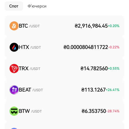
Спот
Ф'ючерси
BTC
₴2,916,984.45
+
0.20
%
/USDT
HTX
₴0.0000804811722
-0.22
%
/USDT
TRX
₴14.782560
+
0.55
%
/USDT
BEAT
₴113.1267
+
26.41
%
/USDT
BTW
₴6.353750
-28.74
%
/USDT