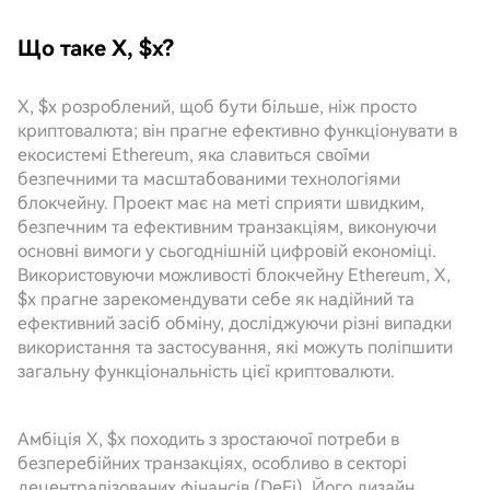
Що таке X, $x?
X, $x розроблений, щоб бути більше, ніж просто
криптовалюта; він прагне ефективно функціонувати в
екосистемі Ethereum, яка славиться своїми
безпечними та масштабованими технологіями
блокчейну. Проект має на меті сприяти швидким,
безпечним та ефективним транзакціям, виконуючи
основні вимоги у сьогоднішній цифровій економіці.
Використовуючи можливості блокчейну Ethereum, X,
$x прагне зарекомендувати себе як надійний та
ефективний засіб обміну, досліджуючи різні випадки
використання та застосування, які можуть поліпшити
загальну функціональність цієї криптовалюти.
Амбіція X, $x походить з зростаючої потреби в
безперебійних транзакціях, особливо в секторі
децентралізованих фінансів (DeFi). Його дизайн