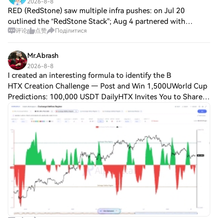
проекту. З огляду на акцент OmegaX
2026-8-8
забезпеченню швидких та економічних
X Ai виділяється завдяки своїм складним
RED (RedStone) saw multiple infra pushes: on Jul 20
Health на конфіденційності та безпеці
транзакцій через стандарт токенів
операційним механізмам та
outlined the “RedStone Stack”; Aug 4 partnered with
даних, сильна та надійна команда, що
BEP20. Це дає користувачам можливість
різноманітним режимам особистості.
підтримує ініціативу, буде вирішальною
评论
点赞
Поділитися
Temple Digital for commodity trading on Canton; Aug 5
безперешкодно торгувати без обтяження
Використовуючи передові алгоритми,
для її успіху. Хто є інвесторами Ome‎gaX
integrated Ondo USDY into Stellar DeFi. Sq
надмірними комісіями, що зазвичай
чат-бот обробляє дані в реальному часі,
Health? Визначення інвесторів, які стоять
пов'язані з іншими блокчейн-мережами.
Mr.Abrash
отримані з платформи X, щоб надавати
за OmegaX Health, є ще одним викликом,
Інноваційний кут Grok X полягає в його
своєчасні та відповідні відповіді, які
2026-8-8
оскільки деталі про фінансування та
стратегічній асоціації з терміном “Grok”,
I created an interesting formula to identify the B
відповідають запитам користувачів. Ця
інвестиційні партнерства наразі
який викликає зв'язок з передовими
HTX Creation Challenge — Post and Win 1,500UWorld Cup
технічна основа дозволяє Grok X Ai
недоступні. У світі криптовалют проекти
технологіями AI. Хоча AI не вбудовано в
підтримувати перевагу над
Predictions: 100,000 USDT DailyHTX Invites You to Share
часто отримують підтримку від
його основні функції, проект
традиційними AI конкурентами. Чат-бот
600K USDT in Gift Packs I created an interesting formula to
венчурних капітальних компаній,
використовує значний вплив і видимість
демонструє два основні режими
identify the Bitcoin Exchange
ангельських інвесторів або через
галузі AI, щоб залучити користувачів і
особистості: Режим веселощів: У цьому
децентралізовані механізми
зміцнити свою присутність у спільноті.
режимі Grok X Ai залучає користувачів
фінансування, такі як первинні пропозиції
Спільнота, яка керується цією
дотепними жартами та легкими
монет (ICO) або події генерації токенів
ініціативою, не лише підвищує взаємодію
відповідями, створюючи атмосферу
(TGE). Інвестори відіграють важливу роль
з користувачами, але також надає
веселого спілкування. Стандартний
у розвитку та сталості проектів у
внутрішню цінність Grok X у все більше
режим: Це налаштування зосереджено
криптоекосистемі, надаючи необхідний
конкурентному крипто-світі. Хронологія
на наданні точної інформації в
капітал для технологічних розробок,
Grok X, $GROK X Щоб надати чіткішу
нейтральному тоні, пропонуючи
маркетингу та загальних операційних
картину подорожі Grok X, ось значні
користувачам альтернативу, що
витрат. У міру зростання OmegaX Health,
події, які сформували його шлях: 2023:
пріоритетом є фактична точність.
деталі щодо його інвесторської бази,