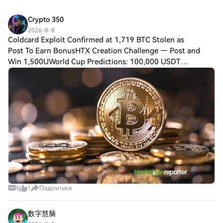
помітна постать в індустрії технологій,
інтеграції цифрових медичних рішень з
підкреслює природу проекту,
відома своїми амбіційними проектами.
технологією блокчейн. Його акцент на
керованого спільнотою, що дозволяє
Crypto 350
Компанія Маска, xAI, очолює розробку
створенні екосистеми, яка є одночасно
користувачам та ентузіастам брати
2026-8-8
цієї інноваційної розмовної AI служби, що
орієнтованою на користувача та
участь на основі бачення проекту, а не
Coldcard Exploit Confirmed at 1,719 BTC Stolen as
відображає його постійну відданість
технологічно розвинутою, має на меті
на репутації його засновників. Хто є
Post To Earn BonusHTX Creation Challenge — Post and
інтеграції передових технологій у
подолати розрив між пацієнтами та
інвесторами Grok X, $GROK X? На
Win 1,500UWorld Cup Predictions: 100,000 USDT
повсякденне життя. Вплив Маска
постачальниками медичних послуг у
поточний момент немає публічно
очевидний у дизайні Grok X Ai, який
DailyColdcard Exploit Confirmed at 1,719 BTC Stolen as
дедалі цифровішому світі. Хто є творцем
доступної інформації про інвесторів або
прагне не лише покращити взаємодію з
Galaxy Research Warns Losses May Top $130 Milli
Ome‎gaX Health? Інформація про
інвестиційні портфелі, які ймовірно
користувачем, але й вирішити складнощі
конкретну особу або команду, що стоїть
підтримують Grok X. Проект видається
міркувань AI та надійності. Хто є
за OmegaX Health, залишається
inherently community-driven,
інвесторами Grok X Ai? Інформація щодо
невідомою. Творець проекту наразі
покладаючись переважно на базовий
інвесторів, які стоять за Grok X Ai,
класифікується як “невідомий”. Це не
ентузіазм фанатів криптовалют, а не на
залишається невідомою. Зважаючи на
рідкість у криптопросторі, коли творці
інституційне фінансування. Цей аспект
встановлену репутацію Маска та
проектів зберігають певний рівень
може призвести до вищого рівня
потенціал компанії для інновацій у сфері
анонімності, що корениться як у питаннях
залучення та лояльності серед його
AI, ймовірно, що проект викликав інтерес
конфіденційності, так і в етиці
користувачів, хоча й з певними
з боку основних фінансових джерел,
децентралізації. Однак важливо, щоб
ризиками, пов'язаними з відсутністю
характерних для підприємств такого
потенційні інвестори та користувачі
традиційної фінансової підтримки. Як
5
1
Поділитися
калібру в Кремнієвій долині. Однак
стежили за командою розробників,
працює Grok X, $GROK X? Grok X
конкретні дані про інвестиційні фірми
оскільки прозорість часто відіграє значну
функціонує на BNB Smart Chain,
або окремих спонсорів не були
数字慧脑
роль у кредитоспроможності та успіху
вирізняючись своєю відданістю
оприлюднені. Як працює Grok X Ai? Grok