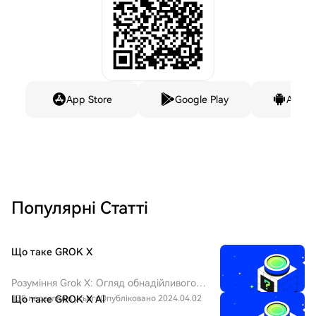
App Store
Google Play
Andro
Популярні Статті
Що таке GROK X
Розуміння Grok X: Огляд обнадійливого
криптопроекту Вступ до Grok X, $GROK
138 переглядів усього
Що таке GROK X AI
Опубліковано 2024.04.02
X У постійному розвитку світу