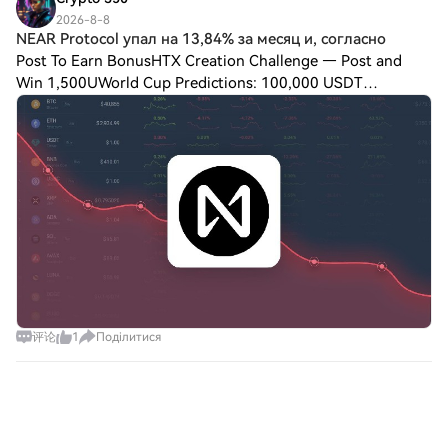
розробникам можливість доступу до
послуг, забезпечуючи, щоб обидві
своєю базою користувачів. Ассоціація з
базових моделей та інтеграції
2026-8-8
сторони дотримувалися умов, які були
AI: Хоча він використовує назву “Grok”,
NEAR Protocol упал на 13,84% за месяц и, согласно
можливостей Grok X Ai у їхні додатки,
заздалегідь визначені. Більше того,
пов'язану з технологіями AI, Grok X сам
Post To Earn BonusHTX Creation Challenge — Post and
підкреслюючи відданість безперервним
OmegaX прагне створити екосистему,
по собі не охоплює AI-можливості в своїй
інноваціям у технології AI. Ключові
Win 1,500UWorld Cup Predictions: 100,000 USDT
яка з'єднує пацієнтів з медичними
структурі, зосереджуючись натомість на
особливості Grok X Ai Платформа Grok X
DailyNEAR Protocol упал на 13,84% за месяц и, согласно
працівниками, дослідниками та
використанні популярних настроїв
Ai характеризується кількома
прогнозу, может снизиться до $1,52 к 12 августа
медичними установами, що дозволяє
навколо AI. Зосередження на залученні:
визначальними особливостями, які
покращити індивідуальні результати
Наголос на створенні залученої та
сприяють її унікальній ціннісній
здоров'я. Відстежуючи та аналізуючи
інтерактивної спільноти формує основу
пропозиції: Доступ до даних у
агреговані дані про здоров'я на
Grok X, підвищуючи його здатність
реальному часі: Прямий доступ чат-бота
децентралізованій платформі, OmegaX
адаптуватися та потенційні траєкторії
до живої інформації дозволяє йому
прагне покращити профілактичну
зростання. Висновок Grok X, під
надавати актуальні відповіді та робити
допомогу та персоналізовані медичні
знаменом $GROK X, втілює привабливі
взаємодії більш релевантними до
варіанти лікування. Крім того, OmegaX
перспективи криптопроектів, які
поточних подій та трендів. Унікальна
Health може впровадити криптовалютні
переплітають технологічні досягнення та
особистість: Здатність перемикатися між
стимули для користувачів, які діляться
наділ спільноти можливостями. Хоча він
“Режимом веселощів” та “Стандартним
своїми даними про здоров'я — стратегія,
відрізняється своїм унікальним ім'ям та
评论
1
Поділитися
режимом” демонструє універсальність
спрямована на заохочення активної
асоціацією з AI, траєкторія Grok X
Grok X Ai, що відповідає широкій
участі в спільноті, одночасно надаючи
залишається відкритою книгою, обіцяючи
аудиторії, від невимушених користувачів
цінні інсайти для покращення медичних
потенційно яскраву роль у ширших
до тих, хто шукає серйозну інформацію.
продуктів та послуг. Часова шкала
рамках децентралізованих фінансів. У
Передові алгоритми: Grok X Ai
Ome‎gaX Health Хоча деталі, що
міру еволюції проекту буде важливо
використовує складні техніки машинного
стосуються конкретних етапів у часовій