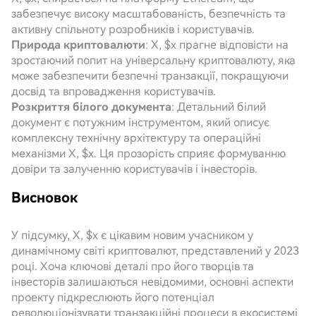
забезпечує високу масштабованість, безпечність та
активну спільноту розробників і користувачів.
Природа криптовалюти
: X, $x прагне відповісти на
зростаючий попит на універсальну криптовалюту, яка
може забезпечити безпечні транзакції, покращуючи
досвід та впровадження користувачів.
Розкриття білого документа
: Детальний білий
документ є потужним інструментом, який описує
комплексну технічну архітектуру та операційні
механізми X, $x. Ця прозорість сприяє формуванню
довіри та залученню користувачів і інвесторів.
Висновок
У підсумку, X, $x є цікавим новим учасником у
динамічному світі криптовалют, представлений у 2023
році. Хоча ключові деталі про його творців та
інвесторів залишаються невідомими, основні аспекти
проекту підкреслюють його потенціал
революціонізувати транзакційні процеси в екосистемі