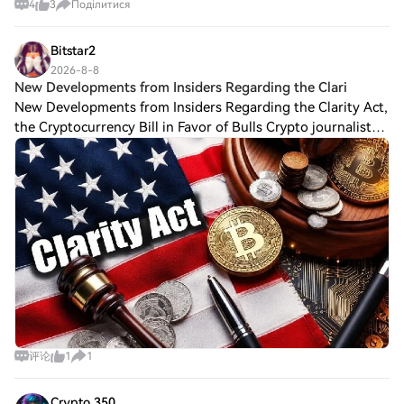
Grok X було запущено, що стало його
4
3
Поділитися
Здатність Grok X Ai змінюватися між цими
ймовірно, з'являться, що сприятиме
першим вступом на ринок криптовалют
режимами дозволяє користувачам
розвитку проекту та потенційно
із комплексною метою взаємодії з
вибирати характер їх взаємодії,
підвищить його кредитоспроможність. Як
Bitstar2
екосистемою децентралізованих
підходячи до різноманітних уподобань і
працює Ome‎gaX Health? Унікальна
2026-8-8
фінансів. 2023: Основна документація та
підвищуючи універсальність чат-бота.
пропозиція OmegaX Health полягає в
New Developments from Insiders Regarding the Clari
ресурси проекту стали доступними,
Хронологія Grok X Ai Шлях Grok X Ai
його інноваційній інтеграції технології
New Developments from Insiders Regarding the Clarity Act,
надаючи потенційним користувачам
відзначений ключовими віхами, що
блокчейн для революціонізації
the Cryptocurrency Bill in Favor of Bulls Crypto journalist
необхідну інформацію щодо проекту та
зображують зростання та розвиток цього
управління даними в охороні здоров'я.
його структури. Оскільки Grok X
Eleanor Terrett reported that US Senate Majority Leader
інноваційного проекту: Листопад 2023:
Проект працює на основі
продовжує еволюціонувати, майбутнє
John Thune is preparing to
Grok X Ai офіційно запущено, головним
децентралізації, забезпечуючи, щоб
може принести більше віх, які можуть
чином доступний для користувачів з
користувачі зберігали контроль над
суттєво вплинути на його траєкторію та
Premium+ підпискою на платформі X.
своїми даними про здоров'я, одночасно
загальне прийняття в криптоспільноті.
Цей запуск ознайомлює користувачів з
маючи можливість отримувати доступ до
Ключові моменти про Grok X, $GROK X
новою формою розмовного AI. На
різних медичних послуг. В основі
Платформа: Grok X працює на BNB
початку 2024 року: Після початкового
OmegaX Health лежать смарт-контракти,
Smart Chain (BEP20), яке відоме своєю
запуску оголошено про бета-версію
які є основною функцією технології
масштабованістю та ефективністю. Емісія:
Grok-2, що представляє дві окремі версії
блокчейн, для автоматизації транзакцій
Загальна пропозиція обмежена 1
AI чат-бота: Grok-2 та Grok-2 Mini,
та угод, пов'язаних з обміном даними
мільярдом токенів, з яких наразі жоден
демонструючи подальший розвиток та
про здоров'я. Це означає, що
не перебуває в обігу. Керування
розширення, орієнтоване на
користувачі можуть безперешкодно
评论
1
1
спільнотою: Проект сильно залежить від
користувачів. Листопад 2024: xAI
надавати доступ до своїх медичних
участі спільноти, що робить його більш
представляє Grok API, надаючи
записів постачальникам медичних
сприйнятливим, але тісно пов'язаним зі
Crypto 350