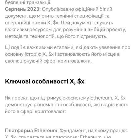
безпечні транзакції.
Серпень 2023
: Опубліковано офіційний білий
документ, що містить технічні специфікації та
операційні рамки X, $x. Цей документ служить
важливим ресурсом для розуміння амбіцій проекту,
методів та технологій, що його підтримують.
Ці події є важливими етапами, які дають уявлення про
основну історію X, $x і встановлюють його місце в
еволюціонуючій сфері криптовалюти.
Ключові особливості X, $x
Як проект, що підтримує екосистему Ethereum, X, $x
демонструє різноманітні особливості, які відрізняють
його в сфері криптовалют:
Платформа Ethereum
: Фундамент, на якому працює
X, $x, спирається на платформу Ethereum, що