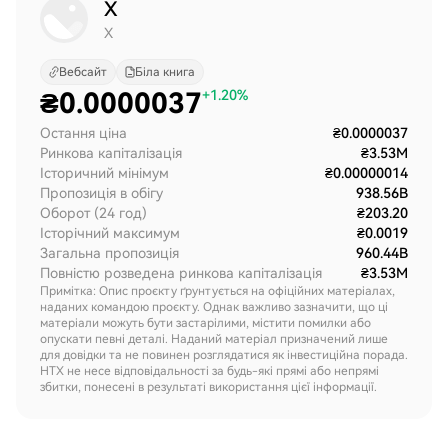
X
X
Вебсайт
Біла книга
₴
0.0000037
+1.20%
Остання ціна
₴0.0000037
Ринкова капіталізація
₴3.53M
Історичний мінімум
₴0.00000014
Пропозиція в обігу
938.56B
Оборот (24 год)
₴203.20
Історічний максимум
₴0.0019
Загальна пропозиція
960.44B
Повністю розведена ринкова капіталізація
₴3.53M
Примітка: Опис проєкту ґрунтується на офіційних матеріалах,
наданих командою проєкту. Однак важливо зазначити, що ці
матеріали можуть бути застарілими, містити помилки або
опускати певні деталі. Наданий матеріал призначений лише
для довідки та не повинен розглядатися як інвестиційна порада.
HTX не несе відповідальності за будь-які прямі або непрямі
збитки, понесені в результаті використання цієї інформації.