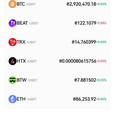
BTC
₴2,920,470.18
+
0.02
%
/USDT
BEAT
₴122.1079
-0.08
%
/USDT
TRX
₴14.760399
+
0.03
%
/USDT
HTX
₴0.000080615756
-0.05
%
/USDT
BTW
₴7.881502
+
0.25
%
/USDT
ETH
₴86,253.92
+
0.04
%
/USDT