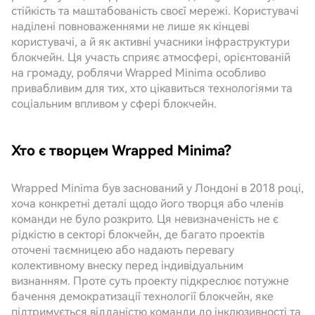
стійкість та маштабованість своєї мережі. Користувачі
наділені повноваженнями не лише як кінцеві
користувачі, а й як активні учасники інфраструктури
блокчейн. Ця участь сприяє атмосфері, орієнтованій
на громаду, роблячи Wrapped Minima особливо
привабливим для тих, хто цікавиться технологіями та
соціальним впливом у сфері блокчейн.
Хто є творцем Wrapped Minima?
Wrapped Minima був заснований у Лондоні в 2018 році,
хоча конкретні деталі щодо його творця або членів
команди не було розкрито. Ця невизначеність не є
рідкістю в секторі блокчейн, де багато проектів
оточені таємницею або надають перевагу
колективному внеску перед індивідуальним
визнанням. Проте суть проекту підкреслює потужне
бачення демократизації технології блокчейн, яке
підтримується відданістю команди до інклюзивності та