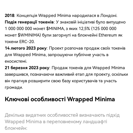
2018
: Концепція Wrapped Minima народилася в Лондоні.
Подія генерації токенів
: У знаковій ініціативі було випущено
1 000 000 000 монет $MINIMA, з яких 12,5% (125 000 000
монет $WMINIMA) були загорнуті на блокчейні Ethereum як
токени ERC-20.
14 лютого 2023 року
: Проект розпочав продаж своїх токенів
для Wrapped Minima, запрошуючи публічне участь в
екосистемі.
21 березня 2023 року
: Продаж токенів для Wrapped Minima
завершився, позначаючи важливий етап для проекту, оскільки
він прагнув розширити свою базу користувачів та участь
громади.
Ключові особливості Wrapped Minima
Декілька видатних особливостей визначають підхід
Wrapped Minima в переповненому ландшафті
блокчейн: