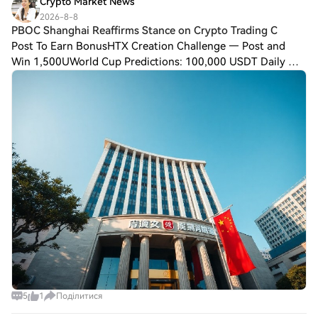
Crypto Market News
2026-8-8
PBOC Shanghai Reaffirms Stance on Crypto Trading C
Post To Earn BonusHTX Creation Challenge — Post and
Win 1,500UWorld Cup Predictions: 100,000 USDT Daily The
People’s Bank of China’s Shanghai headquarters has
reiterated its commitment to preventing a
5
1
Поділитися