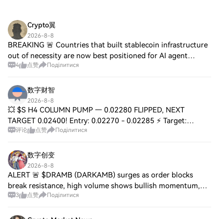
досвідчених трейдерів.
Crypto翼
2026-8-8
BREAKING 🚨 Countries that built stablecoin infrastructure
out of necessity are now best positioned for AI agent
4
点赞
Поділитися
commerce. They were left behind by traditional finance 🗣️,
but are now primed to leapfro
数字财智
2026-8-8
💥 $S H4 COLUMN PUMP — 0.02280 FLIPPED, NEXT
TARGET 0.02400! Entry: 0.02270 - 0.02285 ⚡ Target:
评论
点赞
Поділитися
0.02320 / 0.02360 / 0.02400 🚀 Stop Loss: 0.02220 ⚠️ The
H4 candle is carving a vertical blade through sel
数字创变
2026-8-8
ALERT 🚨 $DRAMB (DARKAMB) surges as order blocks
break resistance, high volume shows bullish momentum,
3
点赞
Поділитися
ecosystem growth fuels adoption, liquidity expanding.
$OPN (OPEN) signals strong buy, trading acti