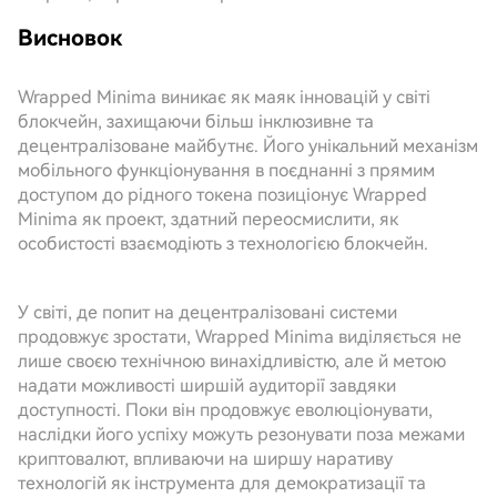
Висновок
Wrapped Minima виникає як маяк інновацій у світі
блокчейн, захищаючи більш інклюзивне та
децентралізоване майбутнє. Його унікальний механізм
мобільного функціонування в поєднанні з прямим
доступом до рідного токена позиціонує Wrapped
Minima як проект, здатний переосмислити, як
особистості взаємодіють з технологією блокчейн.
У світі, де попит на децентралізовані системи
продовжує зростати, Wrapped Minima виділяється не
лише своєю технічною винахідливістю, але й метою
надати можливості ширшій аудиторії завдяки
доступності. Поки він продовжує еволюціонувати,
наслідки його успіху можуть резонувати поза межами
криптовалют, впливаючи на ширшу наративу
технологій як інструмента для демократизації та