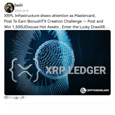
Sadii
2026-8-8
XRPL Infrastructure draws attention as Mastercard,
Post To Earn BonusHTX Creation Challenge — Post and
Win 1,500UDiscuss Hot Assets , Enter the Lucky DrawXRPL
Infrastructure draws attention as Mastercard, Ripple and
BVNK developments bring blockchain
评论
1
1