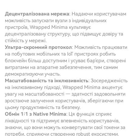
Децентралізована мережа
: Надаючи користувачам
можливість запускати вузли з індивідуальних
пристроїв, Wrapped Minima культивує
децентралізовану структуру, що підвищує довіру та
стійкість у мережі.
Ультра-скромний протокол
: Можливість працювати
на побутових мобільних та IoT пристроях робить
блокчейн більш доступним і усуває бар'єри, створені
витратами на апаратне забезпечення, тим самим
демократизуючи участь.
Масштабованість та інклюзивність
: Зосередженість
на інклюзивному підході, Wrapped Minima акцентує
увагу на масштабованості — здатності задовольняти
зростаюче залучення користувачів, зберігаючи при
цьому продуктивність та безпеку.
Обмін 1:1 з Native Minima
: Ця функція сприяє
ліквідності та підтримує впевненість користувачів,
знаючи, що вони можуть конвертувати свої токени за
потреби, сприяючи створенню robust екосистеми.