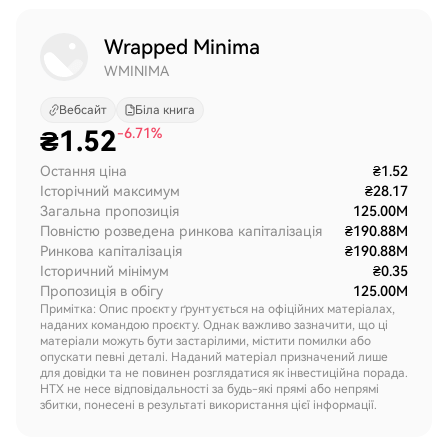
Wrapped Minima
WMINIMA
Вебсайт
Біла книга
₴
1.52
-6.71%
Остання ціна
₴1.52
Історічний максимум
₴28.17
Загальна пропозиція
125.00M
Повністю розведена ринкова капіталізація
₴190.88M
Ринкова капіталізація
₴190.88M
Історичний мінімум
₴0.35
Пропозиція в обігу
125.00M
Примітка: Опис проєкту ґрунтується на офіційних матеріалах,
наданих командою проєкту. Однак важливо зазначити, що ці
матеріали можуть бути застарілими, містити помилки або
опускати певні деталі. Наданий матеріал призначений лише
для довідки та не повинен розглядатися як інвестиційна порада.
HTX не несе відповідальності за будь-які прямі або непрямі
збитки, понесені в результаті використання цієї інформації.