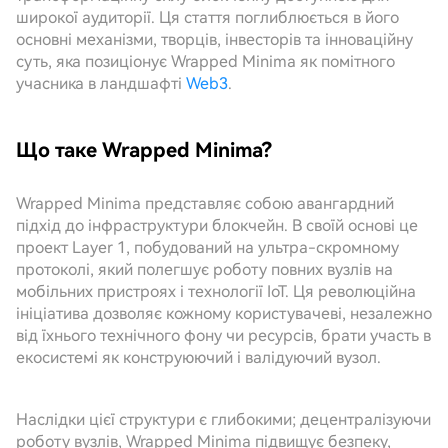
широкої аудиторії. Ця стаття поглиблюється в його
основні механізми, творців, інвесторів та інноваційну
суть, яка позиціонує Wrapped Minima як помітного
учасника в ландшафті
Web3
.
Що таке Wrapped Minima?
Wrapped Minima представляє собою авангардний
підхід до інфраструктури блокчейн. В своїй основі це
проект Layer 1, побудований на ультра-скромному
протоколі, який полегшує роботу повних вузлів на
мобільних пристроях і технології IoT. Ця революційна
ініціатива дозволяє кожному користувачеві, незалежно
від їхнього технічного фону чи ресурсів, брати участь в
екосистемі як конструюючий і валідуючий вузол.
Наслідки цієї структури є глибокими; децентралізуючи
роботу вузлів, Wrapped Minima підвищує безпеку,