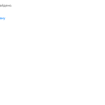
найдено.
вну