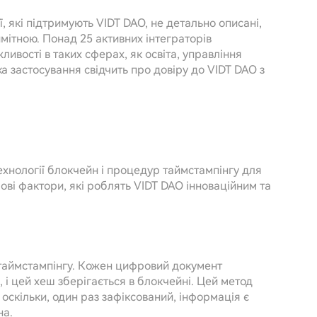
ї, які підтримують VIDT DAO, не детально описані,
имітною. Понад 25 активних інтеграторів
ивості в таких сферах, як освіта, управління
 застосування свідчить про довіру до VIDT DAO з
ехнології блокчейн і процедур таймстампінгу для
ові фактори, які роблять VIDT DAO інноваційним та
 таймстампінгу. Кожен цифровий документ
 і цей хеш зберігається в блокчейні. Цей метод
 оскільки, один раз зафіксований, інформація є
на.