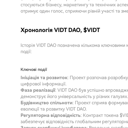
стосуються бізнесу, маркетингу та технічних асп
отримує один голос, сприяючи рівній участі та зм
Хронологія VIDT DAO, $VIDT
Історія VIDT DAO позначена кількома ключовими 
події:
Ключові події
Ініціація та розвиток
: Проект розпочав розробку
цифрової інформації.
Фаза реалізації
: VIDT DAO був успішно впровадж
демонструє його універсальність у різних галузях
Будівництво спільноти
: Проект сприяв формуван
еволюції та розвитку VIDT DAO.
Регуляторна відповідність
: Контракт токена $VI
забезпечує відповідність глобальним регуляторн
Запуск скарбниці інкубатора
: Введення скарбни