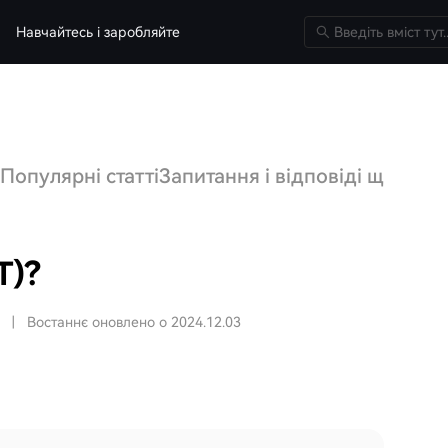
Навчайтесь і заробляйте
Популярні статті
Запитання і відповіді щодо V
T)?
|
Востаннє оновлено о 2024.12.03