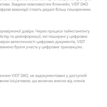
активи. Завдяки можливостям блокчейн, VIDT DAO
цифрові взаємодії стають дедалі більш поширеними.
ревіряємої довіри. Через процеси таймстампінгу
ству та дезінформації, які поширені у цифрових
вірки автентичності цифрових документів, VIDT
впевнено брати участь у цифрових транзакціях.
ренням VIDT DAO, не задокументовані у доступній
вною ініціативою, що включає внески від членів
.