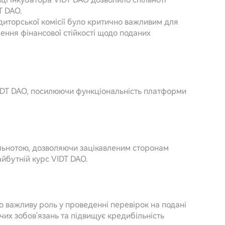
T DAO.
диторської комісії було критично важливим для
чення фінансової стійкості щодо поданих
VIDT DAO, посилюючи функціональність платформи
ільнотою, дозволяючи зацікавленим сторонам
йбутній курс VIDT DAO.
о важливу роль у проведенні перевірок на подані
их зобов'язань та підвищує кредибільність