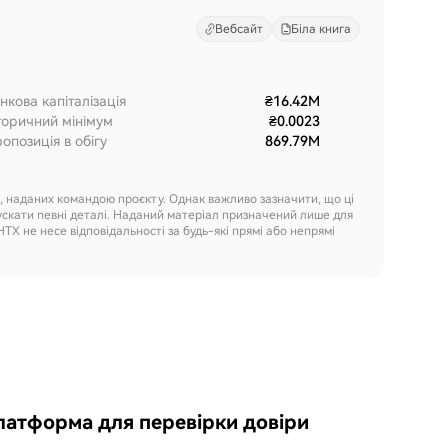
Вебсайт
Біла книга
нкова капіталізація
₴16.42M
торичний мінімум
₴0.0023
опозиція в обігу
869.79M
х, наданих командою проєкту. Однак важливо зазначити, що ці
ускати певні деталі. Наданий матеріал призначений лише для
HTX не несе відповідальності за будь-які прямі або непрямі
латформа для перевірки довіри