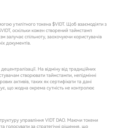
огою утилітного токена $VIDT. Щоб взаємодіяти з
VIDT, оскільки кожен створений таймстамп
м залучає спільноту, заохочуючи користувачів
ніх документів.
 децентралізації. На відміну від традиційних
стувачам створювати таймстампи, непідмінні
вих активів, таких як сертифікати та дані
ує, що жодна окрема сутність не контролює
структуру управління VIDT DAO. Маючи токени
та голосувати за стратегічні рішення, що