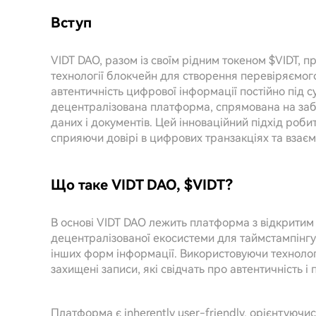
Вступ
VIDT DAO, разом із своїм рідним токеном $VIDT, 
технології блокчейн для створення перевіряємог
автентичність цифрової інформації постійно під с
децентралізована платформа, спрямована на забе
даних і документів. Цей інноваційний підхід роби
сприяючи довірі в цифрових транзакціях та взаєм
Що таке VIDT DAO, $VIDT?
В основі VIDT DAO лежить платформа з відкритим
децентралізованої екосистеми для таймстампінгу 
інших форм інформації. Використовуючи технолог
захищені записи, які свідчать про автентичність 
Платформа є inherently user-friendly, орієнтуючись