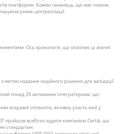
ектів платформи. Кожен гаманець, що має токени,
еншуючи ризик централізації.
моментами. Ось хронологія, що охоплює ці значні
 з метою надання надійного рішення для валідації
ений понад 25 активними інтеграторами, що
.
ню яскравої спільноти, активну участь якої у
DT пройшов всебічні аудити компанією Certik, що
им стандартам.
ці інкубатора VIDT DAO дозволило спільноті