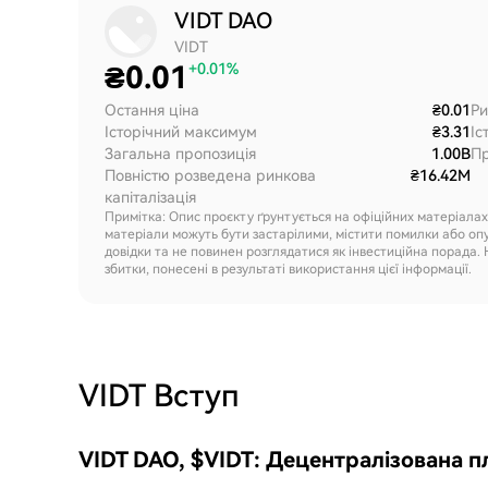
VIDT DAO
VIDT
₴
0.01
+0.01%
Остання ціна
₴0.01
Ри
Історічний максимум
₴3.31
Іс
Загальна пропозиція
1.00B
Пр
Повністю розведена ринкова
₴16.42M
капіталізація
Примітка: Опис проєкту ґрунтується на офіційних матеріала
матеріали можуть бути застарілими, містити помилки або оп
довідки та не повинен розглядатися як інвестиційна порада. 
збитки, понесені в результаті використання цієї інформації.
VIDT
Вступ
VIDT DAO, $VIDT: Децентралізована п