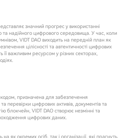
представляє значний прогрес у використанні
о та надійного цифрового середовища. У час, коли
умнівом, VIDT DAO виходить на передній план як
зпечення цілісності та автентичності цифрових
ть її важливим ресурсом у різних секторах,
одіях.
 кодом, призначена для забезпечення
та перевірки цифрових активів, документів та
ію блокчейн, VIDT DAO створює незмінні та
і походження цифрових даних.
 на як окремих осіб, так і організації, які прагнуть