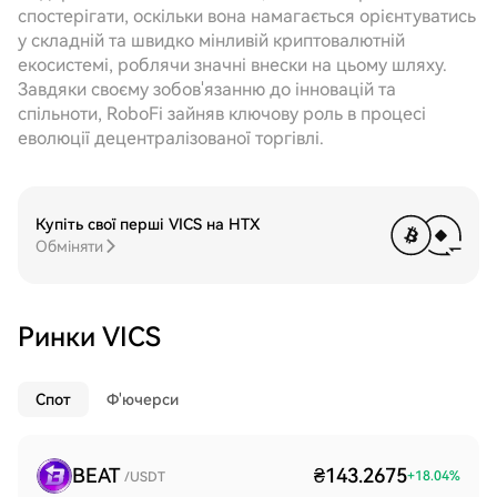
спостерігати, оскільки вона намагається орієнтуватись
у складній та швидко мінливій криптовалютній
екосистемі, роблячи значні внески на цьому шляху.
Завдяки своєму зобов'язанню до інновацій та
спільноти, RoboFi зайняв ключову роль в процесі
еволюції децентралізованої торгівлі.
Купіть свої перші VICS на HTX
Обміняти
Ринки VICS
Спот
Ф'ючерси
BEAT
₴143.2675
+
18.04
%
/USDT