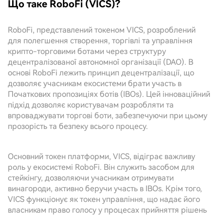
Що таке RoboFi (VICS)?
RoboFi, представлений токеном VICS, розроблений
для полегшення створення, торгівлі та управління
крипто-торговими ботами через структуру
децентралізованої автономної організації (DAO). В
основі RoboFi лежить принцип децентралізації, що
дозволяє учасникам екосистеми брати участь в
Початкових пропозиціях ботів (IBOs). Цей інноваційний
підхід дозволяє користувачам розробляти та
впроваджувати торгові боти, забезпечуючи при цьому
прозорість та безпеку всього процесу.
Основний токен платформи, VICS, відіграє важливу
роль у екосистемі RoboFi. Він служить засобом для
стейкінгу, дозволяючи учасникам отримувати
винагороди, активно беручи участь в IBOs. Крім того,
VICS функціонує як токен управління, що надає його
власникам право голосу у процесах прийняття рішень