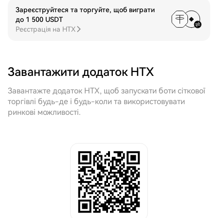
Зареєструйтеся та торгуйте, щоб виграти
до 1 500 USDT
Реєстрація на HTX
Завантажити додаток HTX
Завантажте додаток HTX, щоб запускати боти сіткової
торгівлі будь-де і будь-коли та використовувати
ринкові можливості.