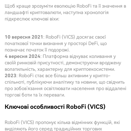
Щоб краще зрозуміти еволюцію RoboFi та її значення в
ландшафті криптовалюти, наступна хронологія
підкреслює ключові віхи:
10 вересня 2021
: RoboFi (VICS) досягає своєї
початкової точки визнання у просторі DeFi, що
позначає початок її подорожі.
4 вересня 2024
: Платформа відчуває коливання у
своїй ринковій присутності, демонструючи вроджену
волатильність, характерну для криптоекосистеми.
2023
: RoboFi стає все більш активним у крипто-
спільноті, публікуючи аналітику та новини, що свідчить
про зобов'язання освітлювати населення про віддалені
торгові боти та їх переваги.
Ключові особливості RoboFi (VICS)
RoboFi (VICS) пропонує кілька відмінних функцій, які
виділяють його серед традиційних торгових