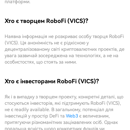
платформи.
Хто є творцем RoboFi (VICS)?
Наявна інформація не розкриває особу творця RoboFi
(VICS). Ця анонімність не є рідкісною у
децентралізованому світі криптовалютних проектів, де
увага зазвичай зосереджена на технологіях, а не на
особистостях, що стоять за ними.
Хто є інвесторами RoboFi (VICS)?
Як і в випадку з творцем проекту, конкретні деталі, що
стосуються інвесторів, які підтримують RoboFi (VICS),
не є readily available. В загальному, потенціал для
інвестицій у простір DeFi та
Web3
є величезним,
притягуючи різноманітних зацікавлених осіб. Однак
подальша ясність щодо конкретних фондів чи