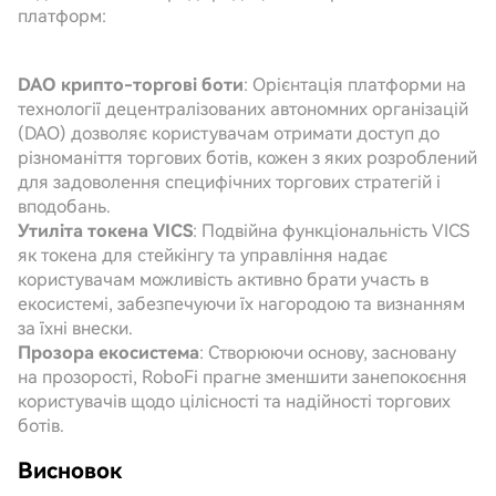
платформ:
DAO крипто-торгові боти
: Орієнтація платформи на
технології децентралізованих автономних організацій
(DAO) дозволяє користувачам отримати доступ до
різноманіття торгових ботів, кожен з яких розроблений
для задоволення специфічних торгових стратегій і
вподобань.
Утиліта токена VICS
: Подвійна функціональність VICS
як токена для стейкінгу та управління надає
користувачам можливість активно брати участь в
екосистемі, забезпечуючи їх нагородою та визнанням
за їхні внески.
Прозора екосистема
: Створюючи основу, засновану
на прозорості, RoboFi прагне зменшити занепокоєння
користувачів щодо цілісності та надійності торгових
ботів.
Висновок