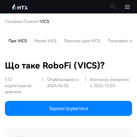
Головна
>
Токени
>
VICS
Про VICS
Ринки VICS
Прогноз ціни VICS
Популярні стат
Що таке RoboFi (VICS)?
172
|
Опубліковано о
|
Востаннє оновлено
користувачів
2024.04.03
о 2024.12.03
вивчили
Зареєструватися