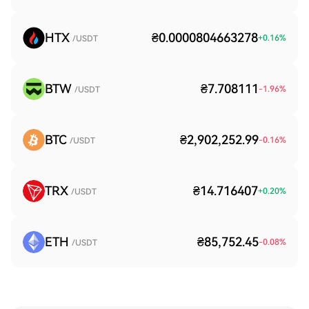
HTX
₴0.0000804663278
+
0.16
%
/USDT
BTW
₴7.708111
-1.96
%
/USDT
BTC
₴2,902,252.99
-0.16
%
/USDT
TRX
₴14.716407
+
0.20
%
/USDT
ETH
₴85,752.45
-0.08
%
/USDT