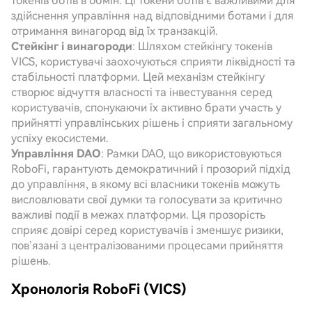
токенів ботів в обмін. Ці токени ботів є важливими для
здійснення управління над відповідними ботами і для
отримання винагород від їх транзакцій.
Стейкінг і винагороди
: Шляхом стейкінгу токенів
VICS, користувачі заохочуються сприяти ліквідності та
стабільності платформи. Цей механізм стейкінгу
створює відчуття власності та інвестування серед
користувачів, спонукаючи їх активно брати участь у
прийнятті управлінських рішень і сприяти загальному
успіху екосистеми.
Управління DAO
: Рамки DAO, що використовуються
RoboFi, гарантують демократичний і прозорий підхід
до управління, в якому всі власники токенів можуть
висловлювати свої думки та голосувати за критично
важливі події в межах платформи. Ця прозорість
сприяє довірі серед користувачів і зменшує ризики,
пов’язані з централізованими процесами прийняття
рішень.
Хронологія RoboFi (VICS)