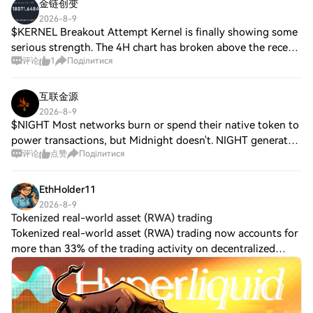
金链创变
2026-8-9
$KERNEL Breakout Attempt Kernel is finally showing some
serious strength. The 4H chart has broken above the recent
评论
1
Поділитися
consolidation range with a clear volume expansion. Current
price: $0.0351 Trade idea:
互联金源
2026-8-9
$NIGHT Most networks burn or spend their native token to
power transactions, but Midnight doesn't. NIGHT generates
评论
点赞
Поділитися
DUST. DUST is the renewable network resource that
powers transactions, while NIGHT re
EthHolder11
2026-8-9
Tokenized real-world asset (RWA) trading
Tokenized real-world asset (RWA) trading now accounts for
more than 33% of the trading activity on decentralized
exchange Hyperliquid. HIP-3 RWA perpetual contracts saw
their share of trading volume i