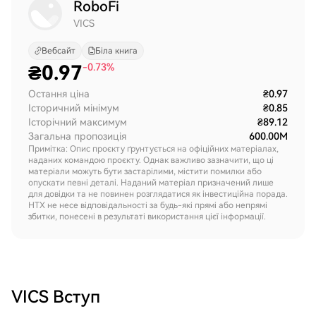
RoboFi
VICS
Вебсайт
Біла книга
₴
0.97
-0.73%
Остання ціна
₴0.97
Історичний мінімум
₴0.85
Історічний максимум
₴89.12
Загальна пропозиція
600.00M
Примітка: Опис проєкту ґрунтується на офіційних матеріалах,
наданих командою проєкту. Однак важливо зазначити, що ці
матеріали можуть бути застарілими, містити помилки або
опускати певні деталі. Наданий матеріал призначений лише
для довідки та не повинен розглядатися як інвестиційна порада.
HTX не несе відповідальності за будь-які прямі або непрямі
збитки, понесені в результаті використання цієї інформації.
VICS
Вступ