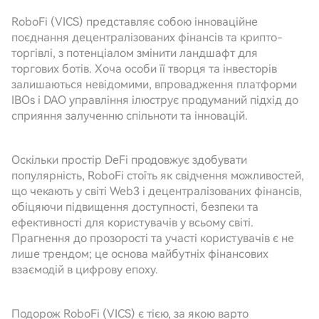
RoboFi (VICS) представляє собою інноваційне
поєднання децентралізованих фінансів та крипто-
торгівлі, з потенціалом змінити ландшафт для
торгових ботів. Хоча особи її творця та інвесторів
залишаються невідомими, впровадження платформи
IBOs і DAO управління ілюструє продуманий підхід до
сприяння залученню спільноти та інновацій.
Оскільки простір DeFi продовжує здобувати
популярність, RoboFi стоїть як свідчення можливостей,
що чекають у світі Web3 і децентралізованих фінансів,
обіцяючи підвищення доступності, безпеки та
ефективності для користувачів у всьому світі.
Прагнення до прозорості та участі користувачів є не
лише трендом; це основа майбутніх фінансових
взаємодій в цифрову епоху.
Подорож RoboFi (VICS) є тією, за якою варто