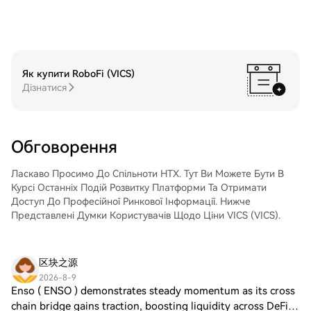
безпосередньо з іншими користувачами
того, ви можете відправити його в інше
на HTX.Позабіржова торгівля (OTC): ми
місце за допомогою блокчейн-переказу
пропонуємо індивідуальні послуги та
або використовувати його для торгівлі
конкурентні обмінні курси для
іншими криптовалютами.Крок 4: Торгівля
трейдерів.Крок 3: Зберігайте свої
Coherent Corp. (COHR)Легко торгуйте
Як купити RoboFi (VICS)
QUALCOMM Incorporated (QCOM)Після
Coherent Corp. (COHR) на спотовому
Дізнатися
придбання QUALCOMM Incorporated
ринку HTX. Просто увійдіть до свого
(QCOM) збережіть його у своєму
облікового запису, виберіть торгову пару,
обліковому записі на HTX. Крім того, ви
укладайте угоди та спостерігайте за
можете відправити його в інше місце за
ними в режимі реального часу. Ми
Обговорення
допомогою блокчейн-переказу або
пропонуємо зручний досвід як для
використовувати його для торгівлі
початківців, так і для досвідчених
іншими криптовалютами.Крок 4: Торгівля
Ласкаво Просимо До Спільноти HTX. Тут Ви Можете Бути В
трейдерів.
QUALCOMM Incorporated (QCOM)Легко
Курсі Останніх Подій Розвитку Платформи Та Отримати
торгуйте QUALCOMM Incorporated
Доступ До Професійної Ринкової Інформації. Нижче
(QCOM) на спотовому ринку HTX. Просто
Представлені Думки Користувачів Щодо Ціни VICS (VICS).
увійдіть до свого облікового запису,
виберіть торгову пару, укладайте угоди
та спостерігайте за ними в режимі
区块之源
реального часу. Ми пропонуємо зручний
2026-8-9
досвід як для початківців, так і для
Enso ( ENSO ) demonstrates steady momentum as its cross
досвідчених трейдерів.
chain bridge gains traction, boosting liquidity across DeFi