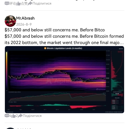
评论
点赞
Поділитися
protocols. Radiant ( RDNT ) showcases ecosystem
expansion with new NFT collaboration
Mr.Abrash
2026-8-9
$57,000 and below still concerns me. Before Bitco
$57,000 and below still concerns me. Before Bitcoin formed
its 2022 bottom, the market went through one final major
liquidation event. Now we are once again seeing a clear
dominance of unliquidated lo
4
2
Поділитися