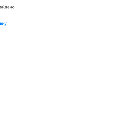
найдено.
вну