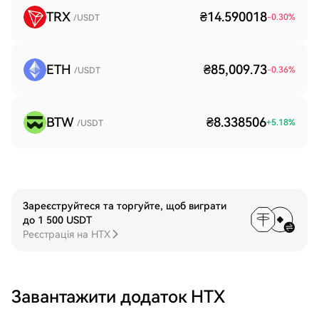
TRX
₴14.590018
-0.30
%
/USDT
ETH
₴85,009.73
-0.36
%
/USDT
BTW
₴8.338506
+
5.18
%
/USDT
Зареєструйтеся та торгуйте, щоб виграти
до 1 500 USDT
Реєстрація на HTX
Завантажити додаток HTX