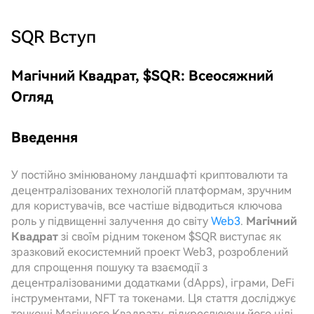
SQR
Вступ
Магічний Квадрат, $SQR: Всеосяжний
Огляд
Введення
У постійно змінюваному ландшафті криптовалюти та
децентралізованих технологій платформам, зручним
для користувачів, все частіше відводиться ключова
роль у підвищенні залучення до світу
Web3
.
Магічний
Квадрат
зі своїм рідним токеном $SQR виступає як
зразковий екосистемний проект Web3, розроблений
для спрощення пошуку та взаємодії з
децентралізованими додатками (dApps), іграми, DeFi
інструментами, NFT та токенами. Ця стаття досліджує
тонкощі Магічного Квадрату, підкреслюючи його цілі,