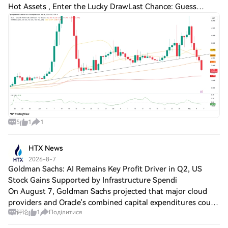
Hot Assets , Enter the Lucky DrawLast Chance: Guess
Correctly Today and Win More BEAT price breaks KEY
support levels The daily price action chart r
5
1
1
HTX News
2026-8-7
Goldman Sachs: AI Remains Key Profit Driver in Q2, US
Stock Gains Supported by Infrastructure Spendi
On August 7, Goldman Sachs projected that major cloud
providers and Oracle's combined capital expenditures could
评论
1
Поділитися
approach $800 billion this year, indicating that investment
in AI infrastructure is sti