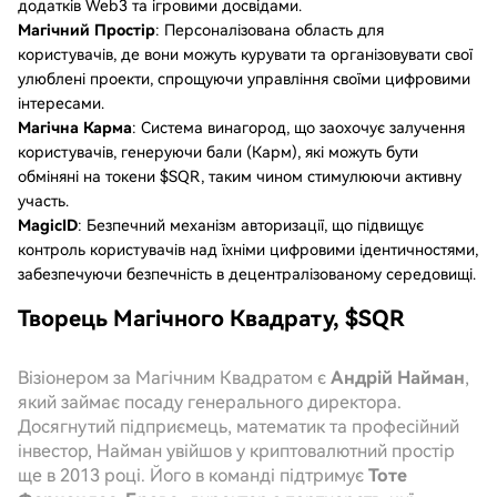
додатків Web3 та ігровими досвідами.
Магічний Простір
: Персоналізована область для
користувачів, де вони можуть курувати та організовувати свої
улюблені проекти, спрощуючи управління своїми цифровими
інтересами.
Магічна Карма
: Система винагород, що заохочує залучення
користувачів, генеруючи бали (Карм), які можуть бути
обміняні на токени $SQR, таким чином стимулюючи активну
участь.
MagicID
: Безпечний механізм авторизації, що підвищує
контроль користувачів над їхніми цифровими ідентичностями,
забезпечуючи безпечність в децентралізованому середовищі.
Творець Магічного Квадрату, $SQR
Візіонером за Магічним Квадратом є
Андрій Найман
,
який займає посаду генерального директора.
Досягнутий підприємець, математик та професійний
інвестор, Найман увійшов у криптовалютний простір
ще в 2013 році. Його в команді підтримує
Тоте