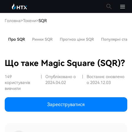
Головна
>
Токени
>
SQR
Про SQR
Ринки SQR
Прогноз ціни SQR
Популярні статті
Що таке Magic Square (SQR)?
149
|
Опубліковано о
|
Востаннє оновлено
користувачів
2024.04.02
о 2024.12.03
вивчили
Зареєструватися