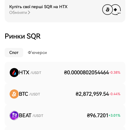
Купіть свої перші SQR на HTX
Обміняти
Ринки SQR
Спот
Ф'ючерси
HTX
₴0.0000802054464
-0.38
%
/USDT
BTC
₴2,872,959.54
-0.44
%
/USDT
BEAT
₴96.7201
+
3.01
%
/USDT