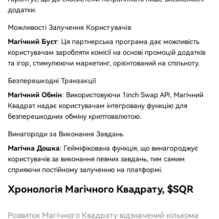
додатки.
Можливості Залучення Користувачів
Магічний Буст
: Ця партнерська програма дає можливість
користувачам заробляти комісії на основі промоцій додатків
та ігор, стимулюючи маркетинг, орієнтований на спільноту.
Безперешкодні Транзакції
Магічний Обмін
: Використовуючи 1inch Swap API, Магічний
Квадрат надає користувачам інтегровану функцію для
безперешкодних обміну криптовалютою.
Винагороди за Виконання Завдань
Магічна Дошка
: Гейміфікована функція, що винагороджує
користувачів за виконання певних завдань, тим самим
сприяючи постійному залученню на платформі.
Хронологія Магічного Квадрату, $SQR
Розвиток Магічного Квадрату відзначений кількома