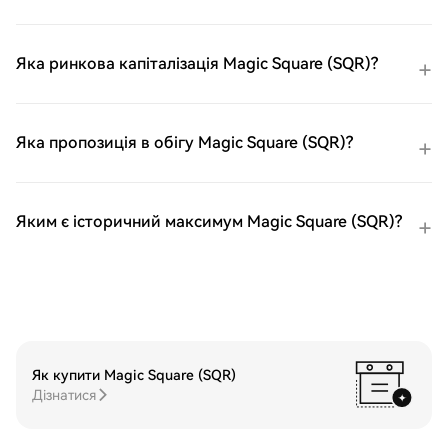
виберіть спосіб оплатиКредитна/
дебетова картка: використовуйте вашу
картку Visa або Mastercard, щоб миттєво
Яка ринкова капіталізація Magic Square (SQR)?
купити GIGADEVICE
(GIGADEVICE).Баланс: використовуйте
кошти з балансу вашого рахунку HTX для
безперешкодної торгівлі.Треті особи: ми
Яка пропозиція в обігу Magic Square (SQR)?
додали популярні способи оплати, такі
як Google Pay та Apple Pay, щоб
підвищити зручність.P2P: Торгуйте
безпосередньо з іншими користувачами
Яким є історичний максимум Magic Square (SQR)?
на HTX.Позабіржова торгівля (OTC): ми
пропонуємо індивідуальні послуги та
конкурентні обмінні курси для
трейдерів.Крок 3: Зберігайте свої
GIGADEVICE (GIGADEVICE)Після
придбання GIGADEVICE (GIGADEVICE)
збережіть його у своєму обліковому
записі на HTX. Крім того, ви можете
Як купити Magic Square (SQR)
відправити його в інше місце за
Дізнатися
допомогою блокчейн-переказу або
використовувати його для торгівлі