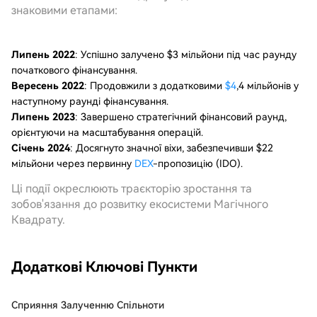
знаковими етапами:
Липень 2022
: Успішно залучено $3 мільйони під час раунду
початкового фінансування.
Вересень 2022
: Продовжили з додатковими
$4
,4 мільйонів у
наступному раунді фінансування.
Липень 2023
: Завершено стратегічний фінансовий раунд,
орієнтуючи на масштабування операцій.
Січень 2024
: Досягнуто значної віхи, забезпечивши $22
мільйони через первинну
DEX
-пропозицію (IDO).
Ці події окреслюють траєкторію зростання та
зобов'язання до розвитку екосистеми Магічного
Квадрату.
Додаткові Ключові Пункти
Сприяння Залученню Спільноти