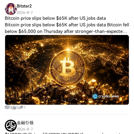
Bitstar2
2026-8-7
Bitcoin price slips below $65K after US jobs data
Bitcoin price slips below $65K after US jobs data Bitcoin fell
below $65,000 on Thursday after stronger-than-expected
U.S. jobless claims data reinforced concerns that the Federal
Reserve could keep i
3
3
1
金融引领
2026-8-7