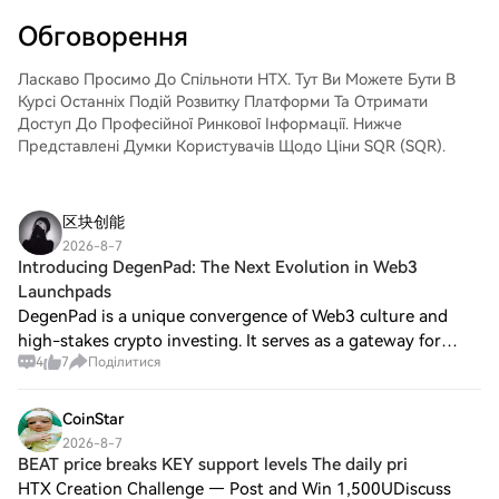
іншими криптовалютами.Крок 4: Торгівля
GIGADEVICE (GIGADEVICE)Легко
Обговорення
торгуйте GIGADEVICE (GIGADEVICE) на
спотовому ринку HTX. Просто увійдіть до
Ласкаво Просимо До Спільноти HTX. Тут Ви Можете Бути В
свого облікового запису, виберіть торгову
Курсі Останніх Подій Розвитку Платформи Та Отримати
пару, укладайте угоди та спостерігайте
Доступ До Професійної Ринкової Інформації. Нижче
за ними в режимі реального часу. Ми
Представлені Думки Користувачів Щодо Ціни SQR (SQR).
пропонуємо зручний досвід як для
початківців, так і для досвідчених
трейдерів.
区块创能
2026-8-7
Introducing DegenPad: The Next Evolution in Web3
Launchpads
DegenPad is a unique convergence of Web3 culture and
high-stakes crypto investing. It serves as a gateway for
4
7
Поділитися
both seasoned traders and newcomers, providing a fun and
accessible platform to participat
CoinStar
2026-8-7
BEAT price breaks KEY support levels The daily pri
HTX Creation Challenge — Post and Win 1,500UDiscuss