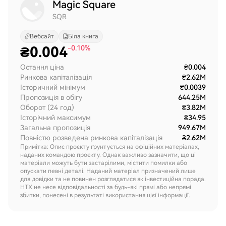
Magic Square
SQR
Вебсайт
Біла книга
₴
0.004
-0.10%
Остання ціна
₴0.004
Ринкова капіталізація
₴2.62M
Історичний мінімум
₴0.0039
Пропозиція в обігу
644.25M
Оборот (24 год)
₴3.82M
Історічний максимум
₴34.95
Загальна пропозиція
949.67M
Повністю розведена ринкова капіталізація
₴2.62M
Примітка: Опис проєкту ґрунтується на офіційних матеріалах,
наданих командою проєкту. Однак важливо зазначити, що ці
матеріали можуть бути застарілими, містити помилки або
опускати певні деталі. Наданий матеріал призначений лише
для довідки та не повинен розглядатися як інвестиційна порада.
HTX не несе відповідальності за будь-які прямі або непрямі
збитки, понесені в результаті використання цієї інформації.