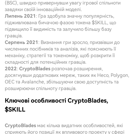
(BSC), швидко привернувши увагу ігрової спільноти
завдяки своїй інноваційній моделі.
Липень 2021
: Гра здобула значну популярність,
підживлювана бичачою фазою токена $SKILL, що
підвищило її видимість та залучило більшу базу
гравців.
Серпень 2021
: Визнання гри зросло, призвівши до
численних посібників та аналізів, які пояснюють її
механіку, стратегії та токеноміку, щоб розкрити її
складності для потенційних гравців.
2022
:
CryptoBlades
розпочав розширення,
досягнувши додаткових мереж, таких як Heco, Polygon,
OEC та Avalanche, збільшуючи свою доступність та
розширюючи спільноту гравців.
Ключові особливості CryptoBlades,
$SKILL
CryptoBlades
має кілька видатних особливостей, які
сприяють його позиції як впливового проекту у сфері