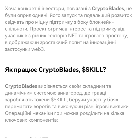
Хоча конкретні інвестори, пов'язані з
CryptoBlades
, не
були оприлюднені, його запуск та подальший розвиток
свідчать про міцну підтримку з боку блокчейн-
спільноти. Проект отримав інтерес та підтримку від
учасників з різних секторів NFT та ігрового простору,
відображаючи зростаючий попит на інноваційні
застосунки web3.
Як працює CryptoBlades, $SKILL?
CryptoBlades
вирізняється своїм складним та
динамічним системою винагород, де гравці
заробляють токени $SKILL, беручи участь у боях,
перемагати ворогів та виконуючи різні ігрові виклики.
Операційні механіки гри можна розділити на кілька
ключових компонентів: