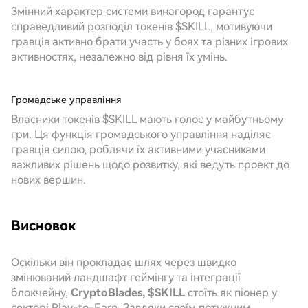
Змінний характер системи винагород гарантує
справедливий розподіл токенів $SKILL, мотивуючи
гравців активно брати участь у боях та різних ігрових
активностях, незалежно від рівня їх умінь.
Громадське управління
Власники токенів $SKILL мають голос у майбутньому
гри. Ця функція громадського управління наділяє
гравців силою, роблячи їх активними учасниками
важливих рішень щодо розвитку, які ведуть проект до
нових вершин.
Висновок
Оскільки він прокладає шлях через швидко
змінюваний ландшафт геймінгу та інтеграції
блокчейну,
CryptoBlades, $SKILL
стоїть як піонер у
секторі Play-to-Earn. Завдяки своїм потужним