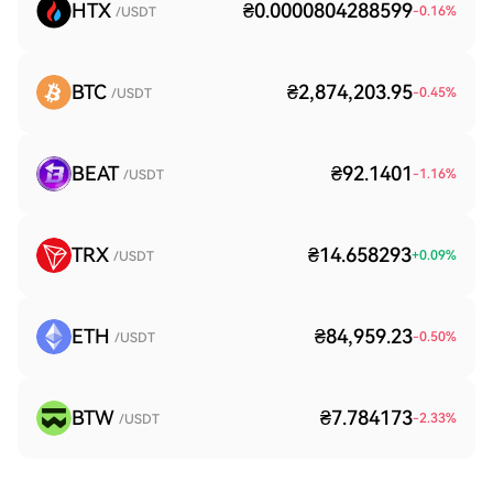
HTX
₴0.0000804288599
-0.16
%
/USDT
BTC
₴2,874,203.95
-0.45
%
/USDT
BEAT
₴92.1401
-1.16
%
/USDT
TRX
₴14.658293
+
0.09
%
/USDT
ETH
₴84,959.23
-0.50
%
/USDT
BTW
₴7.784173
-2.33
%
/USDT