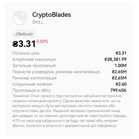
CryptoBlades
SKILL
Вебсайт
₴
3.31
0.00%
Остання ціна
₴3.31
Історічний максимум
₴38,381.99
Загальна пропозиція
1.00M
Повністю розведена ринкова капіталізація
₴2.65M
Ринкова капіталізація
₴2.65M
Історичний мінімум
₴2.60
Пропозиція в обігу
799.45K
Примітка: Опис проєкту ґрунтується на офіційних матеріалах,
наданих командою проєкту. Однак важливо зазначити, що ці
матеріали можуть бути застарілими, містити помилки або
опускати певні деталі. Наданий матеріал призначений лише
для довідки та не повинен розглядатися як інвестиційна порада.
HTX не несе відповідальності за будь-які прямі або непрямі
збитки, понесені в результаті використання цієї інформації.