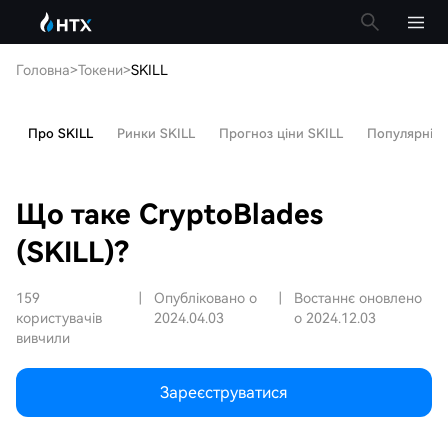
Головна
>
Токени
>
SKILL
Про SKILL
Ринки SKILL
Прогноз ціни SKILL
Популярні ст
Що таке CryptoBlades
(SKILL)?
159
|
Опубліковано о
|
Востаннє оновлено
користувачів
2024.04.03
о 2024.12.03
вивчили
Зареєструватися