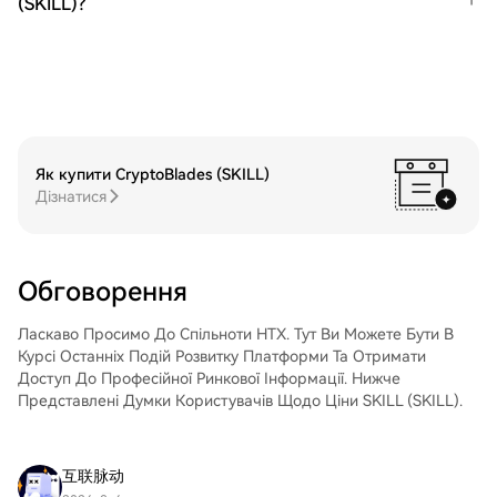
(SKILL)?
пропонуємо індивідуальні послуги та
конкурентні обмінні курси для
трейдерів.Крок 3: Зберігайте свої
GIGADEVICE (GIGADEVICE)Після
придбання GIGADEVICE (GIGADEVICE)
збережіть його у своєму обліковому
записі на HTX. Крім того, ви можете
відправити його в інше місце за
Як купити CryptoBlades (SKILL)
допомогою блокчейн-переказу або
Дізнатися
використовувати його для торгівлі
іншими криптовалютами.Крок 4: Торгівля
GIGADEVICE (GIGADEVICE)Легко
торгуйте GIGADEVICE (GIGADEVICE) на
Обговорення
спотовому ринку HTX. Просто увійдіть до
свого облікового запису, виберіть торгову
Ласкаво Просимо До Спільноти HTX. Тут Ви Можете Бути В
пару, укладайте угоди та спостерігайте
Курсі Останніх Подій Розвитку Платформи Та Отримати
за ними в режимі реального часу. Ми
Доступ До Професійної Ринкової Інформації. Нижче
пропонуємо зручний досвід як для
Представлені Думки Користувачів Щодо Ціни SKILL (SKILL).
початківців, так і для досвідчених
трейдерів.
互联脉动