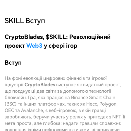
SKILL
Вступ
CryptoBlades, $SKILL: Революційний
проект
Web3
у сфері ігор
Вступ
На фоні еволюції цифрових фінансів та ігрової
індустрії
CryptoBlades
виступає як видатний проект,
що поєднує ці два світи за допомогою технології
блокчейн. Гра, яка працює на Binance Smart Chain
(BSC) та інших платформах, таких як Heco, Polygon,
OEC та Avalanche, є веб-ігровою, в якій гравці
заробляють, беручи участь у ролях у пригодах з NFT. Її
мета проста, але глибока: надати гравцям справжнє
володіння їхніми цифровими активами, відкриваючи