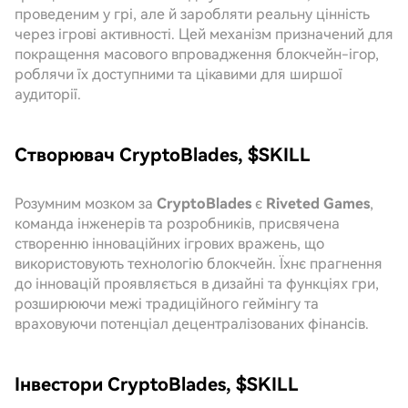
проведеним у грі, але й заробляти реальну цінність
через ігрові активності. Цей механізм призначений для
покращення масового впровадження блокчейн-ігор,
роблячи їх доступними та цікавими для ширшої
аудиторії.
Створювач CryptoBlades, $SKILL
Розумним мозком за
CryptoBlades
є
Riveted Games
,
команда інженерів та розробників, присвячена
створенню інноваційних ігрових вражень, що
використовують технологію блокчейн. Їхнє прагнення
до інновацій проявляється в дизайні та функціях гри,
розширюючи межі традиційного геймінгу та
враховуючи потенціал децентралізованих фінансів.
Інвестори CryptoBlades, $SKILL