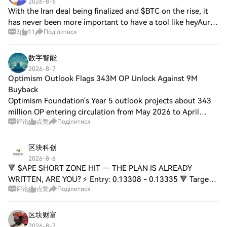
2026-8-6
With the Iran deal being finalized and $BTC on the rise, it
has never been more important to have a tool like heyAura.
3
11
Поділитися
{spot}(BTCUSDT) Powered by $ADX , it unlocks AI
capabilities to your existing Web
数字智能
2026-8-7
Optimism Outlook Flags 343M OP Unlock Against 9M
Buyback
Optimism Foundation's Year 5 outlook projects about 343
million OP entering circulation from May 2026 to April
评论
点赞
Поділитися
2027. Its buyback program has bought more than 9 million
OP, or one token for every 38 pr
区块科创
2026-8-6
🔻 $APE SHORT ZONE HIT — THE PLAN IS ALREADY
WRITTEN, ARE YOU? ⚡ Entry: 0.13308 - 0.13335 🔻 Target
评论
点赞
Поділитися
1: 0.13226 🎯 Target 2: 0.13162 💥 Target 3: 0.13066 🚀
Stop Loss: 0.13449 🛑 📌 This isn't a reaction trad
区块财富
2026-8-7