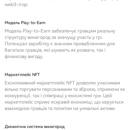
web3-ігор:
Модель Play-to-Earn
Модель Play-to-Earn забезпечує гравцям реальну
структуру винагород за значущу участь у грі.
Потенціал заробітку є значним привабленням для
багатьох гравців, які шукають як розваги, так і
фінансову вигоду.
Маркетплейс NFT
Ексклюзивний маркетплейс NFT дозволяє учасникам
вільно торгувати персонажами та зброєю, сприяючи як
конкуренції, так і співпраці у екосистемі гри. Цей
маркетплейс сприяє яскравій економіці, що керується
взаємодією гравців та попитом на унікальні активи.
Динамічна система винагород