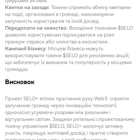
цифрових активів.
Квитки на заходи
: Токени сприяють обміну квитками
на події, організовані в громаді, максимізуючи
залученість користувачів та їхній досвід.
Передплати на членство
: Володіння токенами $SELO
дозволяє користувачам підписуватися на різні
преміум-сервіси або членства в екосистемі.
Кампанії бізнесу
: Місцеві бізнеси можуть
використовувати токени $SELO для рекламних акцій,
що забезпечує їх визнання та популярність у місцевих
громадах.
Висновок
Проект SELO+ втілює прагнення руху Web3: сприяти
залученню громад через інноваційні технології,
одночасно усуваючи розриви між реальним і
віртуальним світом. Завдяки ретельно спроектованому
токену управління $SELO, SELO+ заохочує активну
участь, покращує життєвий досвід і прагне створити
підтримуючу спільноту, в якій особи можуть