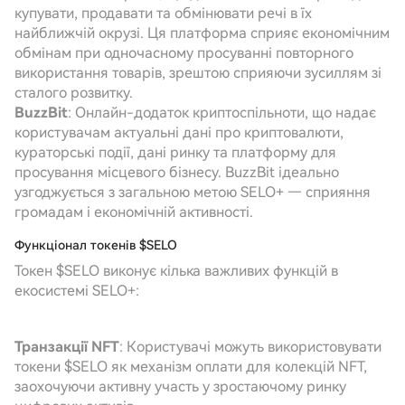
купувати, продавати та обмінювати речі в їх
найближчій окрузі. Ця платформа сприяє економічним
обмінам при одночасному просуванні повторного
використання товарів, зрештою сприяючи зусиллям зі
сталого розвитку.
BuzzBit
: Онлайн-додаток криптоспільноти, що надає
користувачам актуальні дані про криптовалюти,
кураторські події, дані ринку та платформу для
просування місцевого бізнесу. BuzzBit ідеально
узгоджується з загальною метою SELO+ — сприяння
громадам і економічній активності.
Функціонал токенів $SELO
Токен $SELO виконує кілька важливих функцій в
екосистемі SELO+:
Транзакції NFT
: Користувачі можуть використовувати
токени $SELO як механізм оплати для колекцій NFT,
заохочуючи активну участь у зростаючому ринку