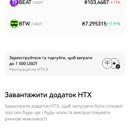
BEAT
₴103.4687
-3.15
%
/USDT
BTW
₴7.295315
+
11.97
%
/USDT
Зареєструйтеся та торгуйте, щоб виграти
до 1 500 USDT
Реєстрація на HTX
Завантажити додаток HTX
Завантажте додаток HTX, щоб запускати боти сіткової
торгівлі будь-де і будь-коли та використовувати
ринкові можливості.