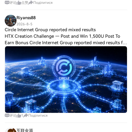
评论
点赞
Поділитися
🎯 TP3: 0.00744 🎯 TP4: 0.00770 🔥 Breakout: 0.00734 ⭐
Bias: Bullish 📈 📊 Support: 0.00687 → 0.00
Riyanss88
2026-8-5
Circle Internet Group reported mixed results
HTX Creation Challenge — Post and Win 1,500U Post To
Earn Bonus Circle Internet Group reported mixed results for
the second quarter of fiscal 2026, giving investors
competing signals about the USDC is
评论
1
Поділитися
互联金源