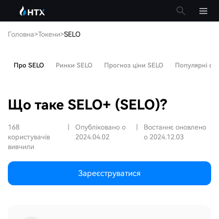
Головна
>
Токени
>
SELO
Про SELO
Ринки SELO
Прогноз ціни SELO
Популярні ста
Що таке SELO+ (SELO)?
168
|
Опубліковано о
|
Востаннє оновлено
користувачів
2024.04.02
о 2024.12.03
вивчили
Зареєструватися