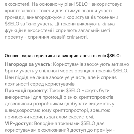
екосистемі. На основному рівні SELO+ використовує
криптовалютні токени для стимулювання участі
громади, винагороджуючи користувачів токенами
$SELO за їхню участь. Ці токени виконують кілька
функцій в екосистемі і сприяють загальній меті
проекту - сприяння жвавій спільноті.
Основні характеристики та використання токенів $SELO:
Нагорода за участь
: Користувачів заохочують активно
брати участь у спільноті через розподіл токенів $SELO.
Цей підхід не лише заохочує участь, але й сприяє
лояльності серед користувачів.
Промоції проекту
: Токени $SELO можуть бути
використані для промоції різних криптопроектів,
дозволяючи розробникам здобувати видимість у
швидкозростаючому криптопросторі, зрештою
приносячи користь загалом екосистемі.
VIP-доступ
: Володіння токенами $SELO дає
користувачам ексклюзивний доступ до преміум-