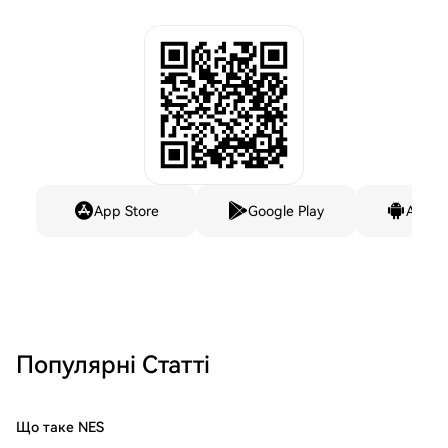
App Store
Google Play
Andro
Популярні Статті
Що таке NES