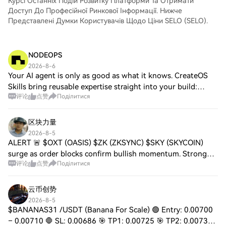
свого облікового запису, виберіть торгову
Курсі Останніх Подій Розвитку Платформи Та Отримати
початківців, так і для досвідчених
пару, укладайте угоди та спостерігайте
Доступ До Професійної Ринкової Інформації. Нижче
трейдерів.
за ними в режимі реального часу. Ми
Представлені Думки Користувачів Щодо Ціни SELO (SELO).
пропонуємо зручний досвід як для
початківців, так і для досвідчених
трейдерів.
NODEOPS
2026-8-6
Your AI agent is only as good as what it knows. CreateOS
Skills bring reusable expertise straight into your build:
评论
点赞
Поділитися
browse a growing marketplace, upload your own, or import
straight from GitHub. No con
区块力量
2026-8-5
ALERT 🚨 $OXT (OASIS) $ZK (ZKSYNC) $SKY (SKYCOIN)
surge as order blocks confirm bullish momentum. Strong
评论
点赞
Поділитися
liquidity and growing ecosystem adoption lift trading
activity. Investor sentiment turns positiv
云币创势
2026-8-5
$BANANAS31 /USDT (Banana For Scale) 🟢 Entry: 0.00700
– 0.00710 🛑 SL: 0.00686 🎯 TP1: 0.00725 🎯 TP2: 0.00734