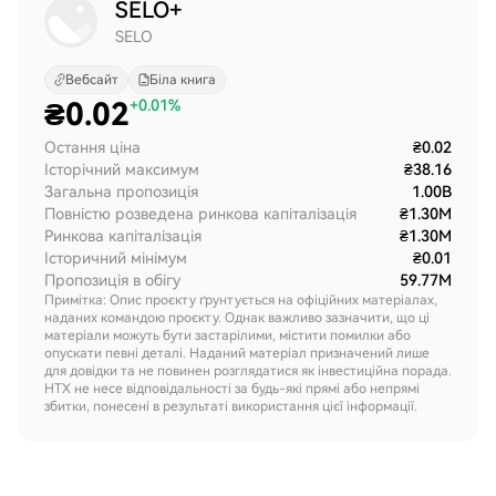
SELO+
SELO
Вебсайт
Біла книга
₴
0.02
+0.01%
Остання ціна
₴0.02
Історічний максимум
₴38.16
Загальна пропозиція
1.00B
Повністю розведена ринкова капіталізація
₴1.30M
Ринкова капіталізація
₴1.30M
Історичний мінімум
₴0.01
Пропозиція в обігу
59.77M
Примітка: Опис проєкту ґрунтується на офіційних матеріалах,
наданих командою проєкту. Однак важливо зазначити, що ці
матеріали можуть бути застарілими, містити помилки або
опускати певні деталі. Наданий матеріал призначений лише
для довідки та не повинен розглядатися як інвестиційна порада.
HTX не несе відповідальності за будь-які прямі або непрямі
збитки, понесені в результаті використання цієї інформації.