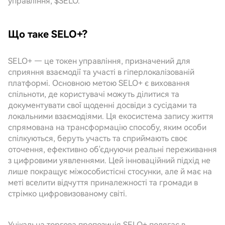
управління, $SELO.
Що таке SELO+?
SELO+ — це токен управління, призначений для
сприяння взаємодії та участі в гіперлокалізованій
платформі. Основною метою SELO+ є виховання
спільноти, де користувачі можуть ділитися та
документувати свої щоденні досвіди з сусідами та
локальними взаємодіями. Ця екосистема запису життя
спрямована на трансформацію способу, яким особи
спілкуються, беруть участь та сприймають своє
оточення, ефективно об'єднуючи реальні переживання
з цифровими уявленнями. Цей інноваційний підхід не
лише покращує міжособистісні стосунки, але й має на
меті вселити відчуття приналежності та громади в
стрімко цифровизованому світі.
Унікальна торгова пропозиція SELO+ полягає в