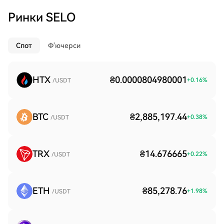
Ринки SELO
Спот
Ф'ючерси
HTX
₴0.0000804980001
+
0.16
%
/USDT
BTC
₴2,885,197.44
+
0.38
%
/USDT
TRX
₴14.676665
+
0.22
%
/USDT
ETH
₴85,278.76
+
1.98
%
/USDT