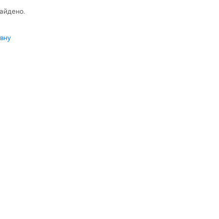
найдено.
вну