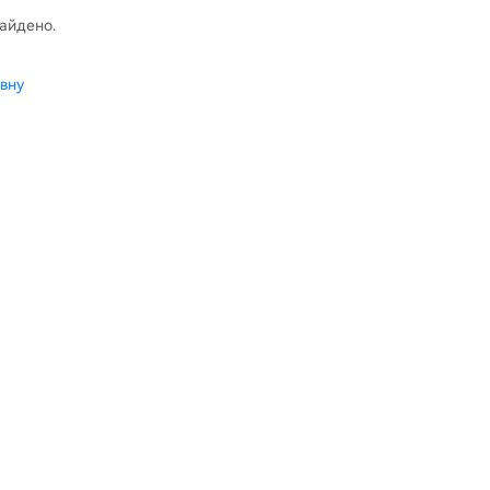
найдено.
вну