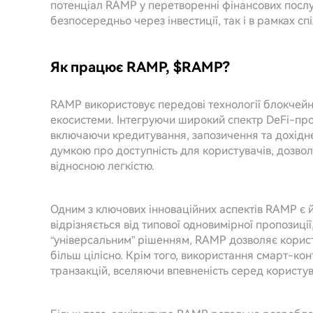
потенціал RAMP у перетворенні фінансових послуг
безпосередньо через інвестиції, так і в рамках спі
Як працює RAMP, $RAMP?
RAMP використовує передові технології блокчейн
екосистеми. Інтегруючи широкий спектр DeFi-про
включаючи кредитування, запозичення та дохідн
думкою про доступність для користувачів, дозвол
відносною легкістю.
Одним з ключових інноваційних аспектів RAMP є 
відрізняється від типової одновимірної пропозиції
“універсальним” рішенням, RAMP дозволяє корис
більш цілісно. Крім того, використання смарт-кон
транзакцій, вселяючи впевненість серед користув