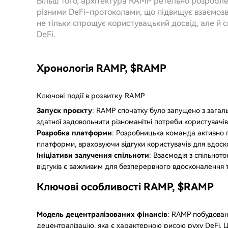
Більш того, архітектура RAMP ретельно розробле
різними DeFi-протоколами, що підвищує взаємозв
не тільки спрощує користувацький досвід, але й 
DeFi.
Хронологія RAMP, $RAMP
Ключові події в розвитку RAMP
Запуск проєкту
: RAMP спочатку було запущено з загал
здатної задовольнити різноманітні потреби користувачів
Розробка платформи
: Розробницька команда активно 
платформи, враховуючи відгуки користувачів для вдоск
Ініціативи залучення спільноти
: Взаємодія з спільнот
відгуків є важливим для безперервного вдосконалення т
Ключові особливості RAMP, $RAMP
Модель децентралізованих фінансів
: RAMP побудован
децентралізацію, яка є характерною рисою руху DeFi. Ц