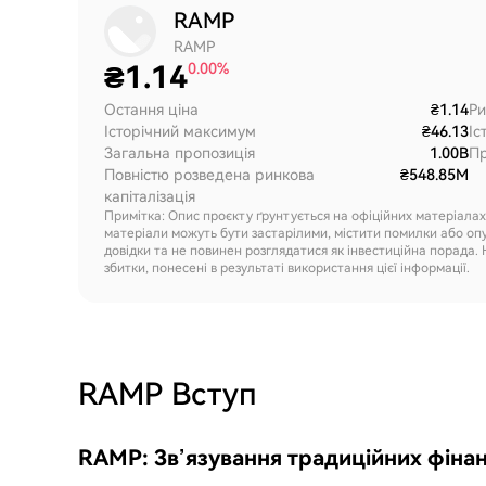
RAMP
RAMP
₴
1.14
0.00%
Остання ціна
₴1.14
Ри
Історічний максимум
₴46.13
Іс
Загальна пропозиція
1.00B
Пр
Повністю розведена ринкова
₴548.85M
капіталізація
Примітка: Опис проєкту ґрунтується на офіційних матеріала
матеріали можуть бути застарілими, містити помилки або оп
довідки та не повинен розглядатися як інвестиційна порада. 
збитки, понесені в результаті використання цієї інформації.
RAMP
Вступ
RAMP: Зв’язування традиційних фінан