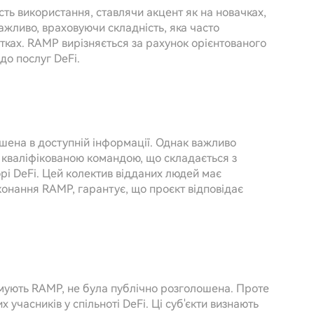
сть використання, ставлячи акцент як на новачках,
ажливо, враховуючи складність, яка часто
тках. RAMP вирізняється за рахунок орієнтованого
до послуг DeFi.
шена в доступній інформації. Однак важливо
і кваліфікованою командою, що складається з
орі DeFi. Цей колектив відданих людей має
конання RAMP, гарантує, що проєкт відповідає
имують RAMP, не була публічно розголошена. Проте
 учасників у спільноті DeFi. Ці суб'єкти визнають