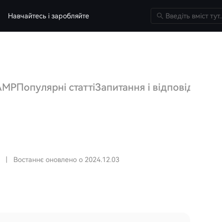
Навчайтесь і заробляйте
AMP
Популярні статті
Запитання і відповіді що
|
Востаннє оновлено о 2024.12.03