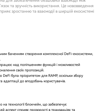
на для забезпечення безшовної взаємодії між
'язок та зручність використання. Це нововведення
сприяє зростанню та взаємодії в ширшій екосистемі
ьним баченням створення комплексної DeFi-екосистеми,
.
працює над поліпшенням функцій і можливостей
оналення своїх пропозицій.
ою DeFi була пріоритетом для RAMP, оскільки збору
а адаптації до вподобань користувачів.
о на технології блокчейн, що забезпечує
ей аспект сприяє прозорості в транзакціях та