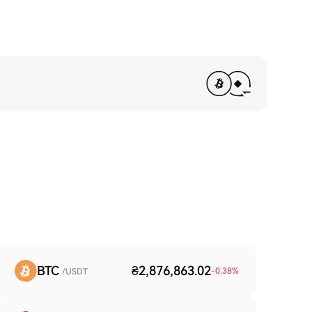
BTC
₴2,876,863.02
-0.38
%
/USDT