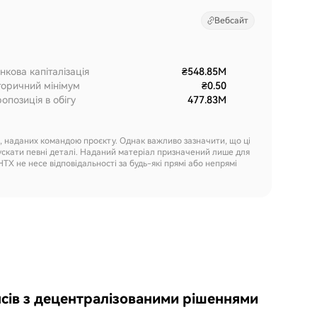
Вебсайт
нкова капіталізація
₴548.85M
торичний мінімум
₴0.50
опозиція в обігу
477.83M
х, наданих командою проєкту. Однак важливо зазначити, що ці
ускати певні деталі. Наданий матеріал призначений лише для
HTX не несе відповідальності за будь-які прямі або непрямі
сів з децентралізованими рішеннями