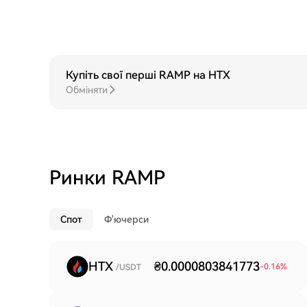
Купіть свої перші RAMP на HTX
Обміняти
Ринки RAMP
Спот
Ф'ючерси
HTX
₴0.0000803841773
-0.16
%
/USDT