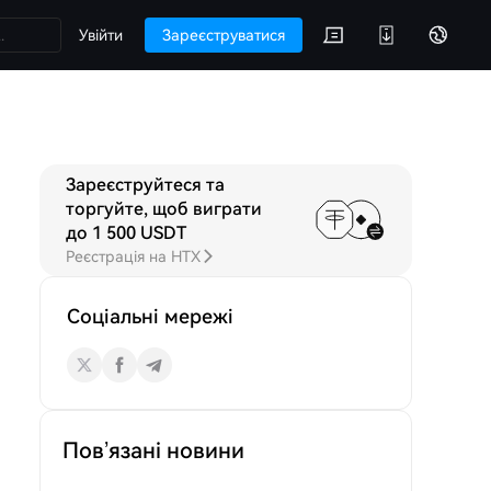
Увійти
Зареєструватися
Зареєструйтеся та
до RAMP
Обговорення
торгуйте, щоб виграти
до 1 500 USDT
Реєстрація на HTX
Соціальні мережі
Пов’язані новини