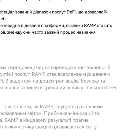
пеціалізований діапазон послуг DeFi, що дозволяє їй
реб.
 очевидна в дизайні платформи, оскільки RAMP ставить
орії, зменшуючи часто важкий процес навчання,
ому середовищі через впровадження технологій
ктів і послуг, RAMP стає всеосяжним рішенням
Fi. З акцентом на децентралізацію, безпеку та
і шанси залишити тривалий вплив у спільноті DeFi.
, такі проєкти, як RAMP, слугують важливими
лізованим світом. Приймаючи інновації та
а, RAMP в кінцевому результаті прагне
 втілюючи етику швидко розвивається світу