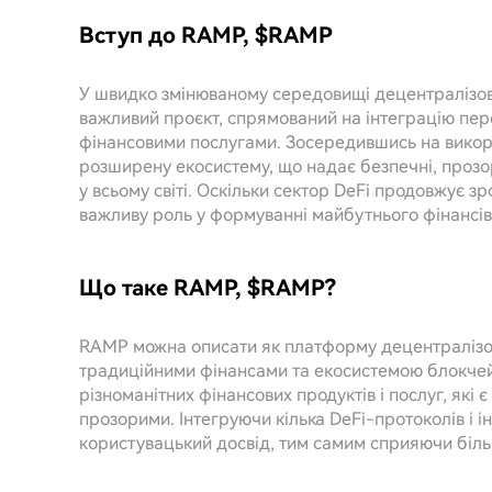
Вступ до RAMP, $RAMP
У швидко змінюваному середовищі децентралізова
важливий проєкт, спрямований на інтеграцію пер
фінансовими послугами. Зосередившись на викор
розширену екосистему, що надає безпечні, прозор
у всьому світі. Оскільки сектор DeFi продовжує зро
важливу роль у формуванні майбутнього фінансів
Що таке RAMP, $RAMP?
RAMP можна описати як платформу децентралізова
традиційними фінансами та екосистемою блокчей
різноманітних фінансових продуктів і послуг, які 
прозорими. Інтегруючи кілька DeFi-протоколів і 
користувацький досвід, тим самим сприяючи більш