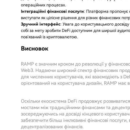
операційних процесах.
Інтеграційні фінансові послуги
: Платформа пропонує с
виступати як цілісне рішення для різних фінансових пот
Зручний інтерфейс
: Увага до користувацького досвіду
собі за мету зробити DeFi доступним для ширшої аудит
пов'язаний із криптовалютою.
Висновок
RAMP є значним кроком до революції у фінансов
Web3. Надаючи широкий спектр фінансових проду
для численних користувачів, які взаємодіють з De
орієнтований на користувача дизайн, RAMP має вс
Оскільки екосистема DeFi продовжує розвиватися
мостами між традиційними фінансами та децентра
зосереджуючись на досвіді кінцевого користувач
забезпечити більш інклюзивні фінансові послуги,
децентралізованих фінансів.