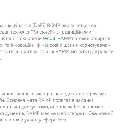
них фінансів (DeFi) RAMP вирізняється як
еваг технології блокчейн з традиційними
истанні технологій
Web3
, RAMP готовий створити
і та інноваційні фінансові рішення користувачам
стати, ініціативи, такі як RAMP, можуть відігравати
.
них фінансів, яка прагне подолати прірву між
н. Основна мета RAMP полягає в наданні
є не тільки доступними, але також безпечними і
інструментів, RAMP має на меті створити безшовний
 широкій участі у сфері DeFi.