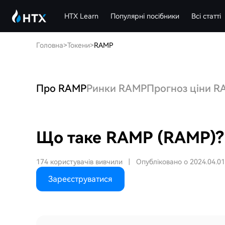
HTX Learn
Популярні посібники
Всі статті
Головна
>
Токени
>
RAMP
Про RAMP
Ринки RAMP
Прогноз ціни R
Що таке RAMP (RAMP)?
174 користувачів вивчили
|
Опубліковано о 2024.04.01
Зареєструватися