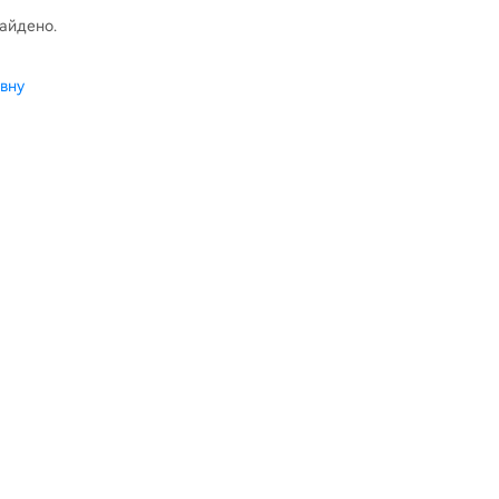
найдено.
вну