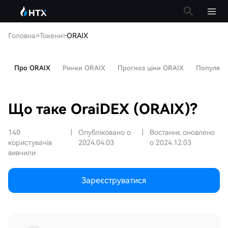
Головна
>
Токени
>
ORAIX
Про ORAIX
Ринки ORAIX
Прогноз ціни ORAIX
Популярні
Що таке OraiDEX (ORAIX)?
140
|
Опубліковано о
|
Востаннє оновлено
користувачів
2024.04.03
о 2024.12.03
вивчили
Зареєструватися