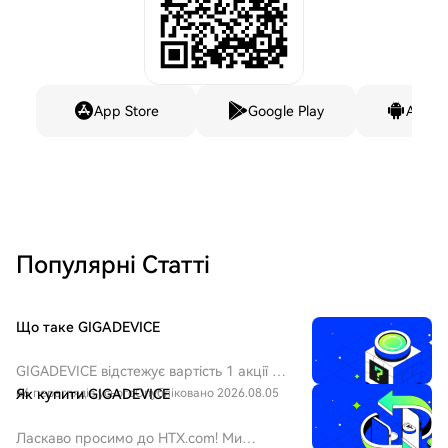
App Store
Google Play
Andro
Популярні Статті
Що таке GIGADEVICE
GIGADEVICE відстежує вартість 1 акції A
компанії GigaDevice Semiconductor Inc.,
66 переглядів усього
Як купити GIGADEVICE
Опубліковано 2026.08.05
яка котирується на Шанхайській
фондовій біржі (біржовий код 603986).
Ласкаво просимо до HTX.com! Ми