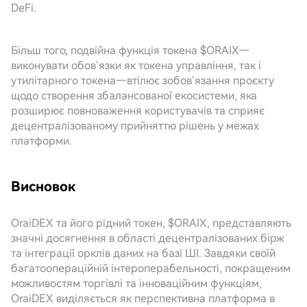
DeFi.
Більш того, подвійна функція токена $ORAIX—
виконувати обов’язки як токена управління, так і
утилітарного токена—втілює зобов’язання проєкту
щодо створення збалансованої екосистеми, яка
розширює повноваження користувачів та сприяє
децентралізованому прийняттю рішень у межах
платформи.
Висновок
OraiDEX та його рідний токен, $ORAIX, представляють
значні досягнення в області децентралізованих бірж
та інтеграції орклів даних на базі ШІ. Завдяки своїй
багатоопераційній інтероперабельності, покращеним
можливостям торгівлі та інноваційним функціям,
OraiDEX виділяється як перспективна платформа в