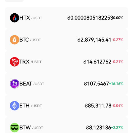
HTX
₴0.0000805182253
0.00
%
/USDT
BTC
₴2,879,145.41
-0.27
%
/USDT
TRX
₴14.612762
-0.21
%
/USDT
BEAT
₴107.5467
+
16.16
%
/USDT
ETH
₴85,311.78
-0.04
%
/USDT
BTW
₴8.123136
+
2.27
%
/USDT