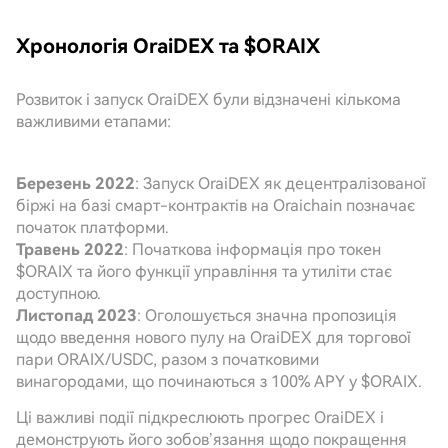
Хронологія OraiDEX та $ORAIX
Розвиток і запуск OraiDEX були відзначені кількома
важливими етапами:
Березень 2022
: Запуск OraiDEX як децентралізованої
біржі на базі смарт-контрактів на Oraichain позначає
початок платформи.
Травень 2022
: Початкова інформація про токен
$ORAIX та його функції управління та утиліти стає
доступною.
Листопад 2023
: Оголошується значна пропозиція
щодо введення нового пулу на OraiDEX для торгової
пари ORAIX/USDC, разом з початковими
винагородами, що починаються з 100% APY у $ORAIX.
Ці важливі події підкреслюють прогрес OraiDEX і
демонструють його зобов’язання щодо покращення