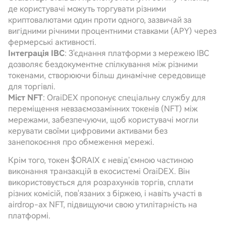
де користувачі можуть торгувати різними
криптовалютами один проти одного, зазвичай за
вигідними річними процентними ставками (APY) через
фермерські активності.
Інтеграція IBC
: З'єднання платформи з мережею IBC
дозволяє бездокументне спілкування між різними
токенами, створюючи більш динамічне середовище
для торгівлі.
Міст NFT
: OraiDEX пропонує спеціальну службу для
переміщення невзаємозамінних токенів (NFT) між
мережами, забезпечуючи, щоб користувачі могли
керувати своїми цифровими активами без
занепокоєння про обмеження мережі.
Крім того, токен $ORAIX є невід’ємною частиною
виконання транзакцій в екосистемі OraiDEX. Він
використовується для розрахунків торгів, сплати
різних комісій, пов'язаних з біржею, і навіть участі в
airdrop-ах NFT, підвищуючи свою утилітарність на
платформі.