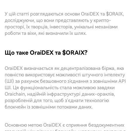
У цій статті розглядаються основи OraiDEX та $ORAIX,
досліджуючи, що вони представляють у крипто-
просторі, їх творців, інвесторів, унікальні механізми
роботи та віхи, які визначили їх шлях.
Що таке OraiDEX та $ORAIX?
OraiDEX визначається як децентралізована біржа, яка
повністю використовує можливості штучного інтелекту
(ШІ) за рахунок безшовного з'єднання з зовнішніми API
ШІ. Ця функціональність стала можливою завдяки
Oraichain, надійній інфраструктурі даних-ораклів,
розробленій для того, щоб з’єднати технологію
блокчейн із зовнішніми потоками даних.
Основною метою OraiDEX є сприяння бездокументних