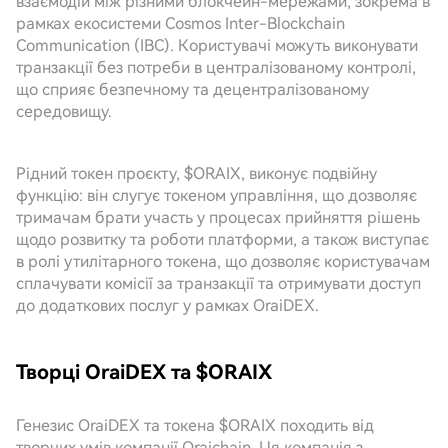
взаємодій між різними блокчейн-мережами, зокрема в
рамках екосистеми Cosmos Inter-Blockchain
Communication (IBC). Користувачі можуть виконувати
транзакції без потреби в централізованому контролі,
що сприяє безпечному та децентралізованому
середовищу.
Рідний токен проєкту, $ORAIX, виконує подвійну
функцію: він слугує токеном управління, що дозволяє
тримачам брати участь у процесах прийняття рішень
щодо розвитку та роботи платформи, а також виступає
в ролі утилітарного токена, що дозволяє користувачам
сплачувати комісії за транзакції та отримувати доступ
до додаткових послуг у рамках OraiDEX.
Творці OraiDEX та $ORAIX
Генезис OraiDEX та токена $ORAIX походить від
творчих умів компанії Oraichain. Ця компанія з