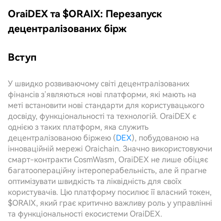
OraiDEX та $ORAIX: Перезапуск
децентралізованих бірж
Вступ
У швидко розвиваючому світі децентралізованих
фінансів з’являються нові платформи, які мають на
меті встановити нові стандарти для користувацького
досвіду, функціональності та технологій. OraiDEX є
однією з таких платформ, яка служить
децентралізованою біржею (
DEX
), побудованою на
інноваційній мережі Oraichain. Значно використовуючи
смарт-контракти CosmWasm, OraiDEX не лише обіцяє
багатоопераційну інтероперабельність, але й прагне
оптимізувати швидкість та ліквідність для своїх
користувачів. Цю платформу посилює її власний токен,
$ORAIX, який грає критично важливу роль у управлінні
та функціональності екосистеми OraiDEX.