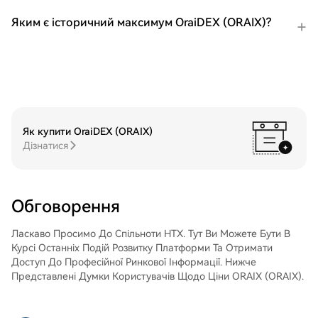
підвищити зручність.P2P: Торгуйте
безпосередньо з іншими користувачами
Яким є історичний максимум OraiDEX (ORAIX)?
на HTX.Позабіржова торгівля (OTC): ми
пропонуємо індивідуальні послуги та
конкурентні обмінні курси для
трейдерів.Крок 3: Зберігайте свої
GIGADEVICE (GIGADEVICE)Після
придбання GIGADEVICE (GIGADEVICE)
збережіть його у своєму обліковому
записі на HTX. Крім того, ви можете
Як купити OraiDEX (ORAIX)
відправити його в інше місце за
Дізнатися
допомогою блокчейн-переказу або
використовувати його для торгівлі
іншими криптовалютами.Крок 4: Торгівля
GIGADEVICE (GIGADEVICE)Легко
Обговорення
торгуйте GIGADEVICE (GIGADEVICE) на
спотовому ринку HTX. Просто увійдіть до
Ласкаво Просимо До Спільноти HTX. Тут Ви Можете Бути В
свого облікового запису, виберіть торгову
Курсі Останніх Подій Розвитку Платформи Та Отримати
пару, укладайте угоди та спостерігайте
Доступ До Професійної Ринкової Інформації. Нижче
за ними в режимі реального часу. Ми
Представлені Думки Користувачів Щодо Ціни ORAIX (ORAIX).
пропонуємо зручний досвід як для
початківців, так і для досвідчених
трейдерів.