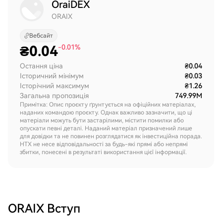
OraiDEX
ORAIX
Вебсайт
₴
0.04
-0.01%
Остання ціна
₴0.04
Історичний мінімум
₴0.03
Історічний максимум
₴1.26
Загальна пропозиція
749.99M
Примітка: Опис проєкту ґрунтується на офіційних матеріалах,
наданих командою проєкту. Однак важливо зазначити, що ці
матеріали можуть бути застарілими, містити помилки або
опускати певні деталі. Наданий матеріал призначений лише
для довідки та не повинен розглядатися як інвестиційна порада.
HTX не несе відповідальності за будь-які прямі або непрямі
збитки, понесені в результаті використання цієї інформації.
ORAIX
Вступ