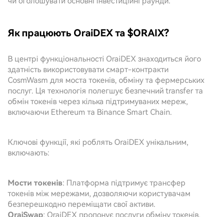
чи оголошувати основні інвестиційні раунди.
Як працюють OraiDEX та $ORAIX?
В центрі функціональності OraiDEX знаходиться його
здатність використовувати смарт-контракти
CosmWasm для моста токенів, обміну та фермерських
послуг. Ця технологія полегшує безпечний transfer та
обмін токенів через кілька підтримуваних мереж,
включаючи Ethereum та Binance Smart Chain.
Ключові функції, які роблять OraiDEX унікальним,
включають:
Мости токенів
: Платформа підтримує трансфер
токенів між мережами, дозволяючи користувачам
безперешкодно переміщати свої активи.
OraiSwap
: OraiDEX пропонує послуги обміну токенів,