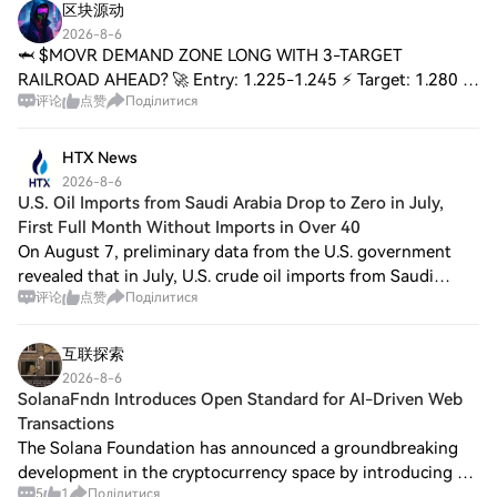
区块源动
2026-8-6
🦈 $MOVR DEMAND ZONE LONG WITH 3-TARGET
RAILROAD AHEAD? 🚀 Entry: 1.225-1.245 ⚡ Target: 1.280 /
评论
点赞
Поділитися
1.340 / 1.420 🚀 Stop Loss: 1.180 ⚠️ 📍 $MOVR is sitting
inside a demand zone that has historically seen two
HTX News
2026-8-6
U.S. Oil Imports from Saudi Arabia Drop to Zero in July,
First Full Month Without Imports in Over 40
On August 7, preliminary data from the U.S. government
revealed that in July, U.S. crude oil imports from Saudi
评论
点赞
Поділитися
Arabia fell to zero, marking the first time since 1985 that
there was a full month witho
互联探索
2026-8-6
SolanaFndn Introduces Open Standard for AI-Driven Web
Transactions
The Solana Foundation has announced a groundbreaking
development in the cryptocurrency space by introducing an
5
1
Поділитися