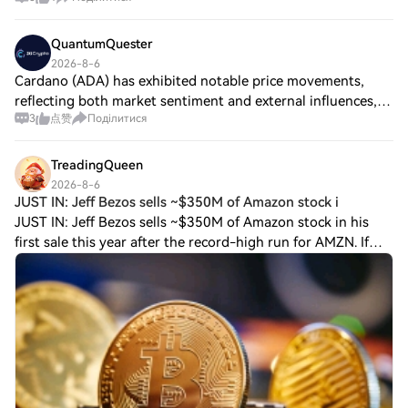
open standard for AI agents. This new standard allows
these agents to discover, price, an
QuantumQuester
2026-8-6
Cardano (ADA) has exhibited notable price movements,
reflecting both market sentiment and external influences,
3
点赞
Поділитися
including the political landscape. The latest candlestick data
reveals that ADA reached a
TreadingQueen
2026-8-6
JUST IN: Jeff Bezos sells ~$350M of Amazon stock i
JUST IN: Jeff Bezos sells ~$350M of Amazon stock in his
first sale this year after the record-high run for AMZN. If
more primary offers surface, it could hint at easing liquidity
needs near the stock’