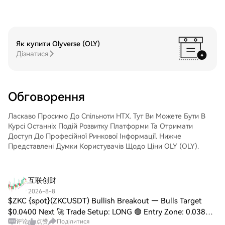
на HTX.Позабіржова торгівля (OTC): ми
місце за допомогою блокчейн-переказу
пропонуємо індивідуальні послуги та
або використовувати його для торгівлі
конкурентні обмінні курси для
іншими криптовалютами.Крок 4: Торгівля
трейдерів.Крок 3: Зберігайте свої
Coherent Corp. (COHR)Легко торгуйте
Як купити Olyverse (OLY)
QUALCOMM Incorporated (QCOM)Після
Coherent Corp. (COHR) на спотовому
Дізнатися
придбання QUALCOMM Incorporated
ринку HTX. Просто увійдіть до свого
(QCOM) збережіть його у своєму
облікового запису, виберіть торгову пару,
обліковому записі на HTX. Крім того, ви
укладайте угоди та спостерігайте за
можете відправити його в інше місце за
ними в режимі реального часу. Ми
Обговорення
допомогою блокчейн-переказу або
пропонуємо зручний досвід як для
використовувати його для торгівлі
початківців, так і для досвідчених
іншими криптовалютами.Крок 4: Торгівля
Ласкаво Просимо До Спільноти HTX. Тут Ви Можете Бути В
трейдерів.
QUALCOMM Incorporated (QCOM)Легко
Курсі Останніх Подій Розвитку Платформи Та Отримати
торгуйте QUALCOMM Incorporated
Доступ До Професійної Ринкової Інформації. Нижче
(QCOM) на спотовому ринку HTX. Просто
Представлені Думки Користувачів Щодо Ціни OLY (OLY).
увійдіть до свого облікового запису,
виберіть торгову пару, укладайте угоди
та спостерігайте за ними в режимі
互联创财
реального часу. Ми пропонуємо зручний
2026-8-8
досвід як для початківців, так і для
$ZKC {spot}(ZKCUSDT) Bullish Breakout — Bulls Target
досвідчених трейдерів.
$0.0400 Next 🚀 Trade Setup: LONG 🟢 Entry Zone: 0.0387 –
评论
点赞
Поділитися
0.0389 TP1: 0.0393 TP2: 0.0397 TP3: 0.0400 SL: 0.0382