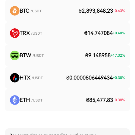
BTC
₴2,893,848.23
-0.43
%
/USDT
TRX
₴14.747084
+
0.40
%
/USDT
BTW
₴9.148958
+
17.32
%
/USDT
HTX
₴0.0000806449434
+
0.38
%
/USDT
ETH
₴85,477.83
-0.38
%
/USDT