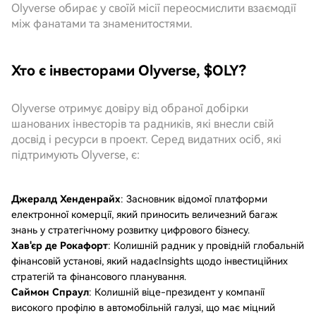
Olyverse обирає у своїй місії переосмислити взаємодії
між фанатами та знаменитостями.
Хто є інвесторами Olyverse, $OLY?
Olyverse отримує довіру від обраної добірки
шанованих інвесторів та радників, які внесли свій
досвід і ресурси в проект. Серед видатних осіб, які
підтримують Olyverse, є:
Джералд Хенденрайх
: Засновник відомої платформи
електронної комерції, який приносить величезний багаж
знань у стратегічному розвитку цифрового бізнесу.
Хав'єр де Рокафорт
: Колишній радник у провідній глобальній
фінансовій установі, який надаєInsights щодо інвестиційних
стратегій та фінансового планування.
Саймон Спраул
: Колишній віце-президент у компанії
високого профілю в автомобільній галузі, що має міцний