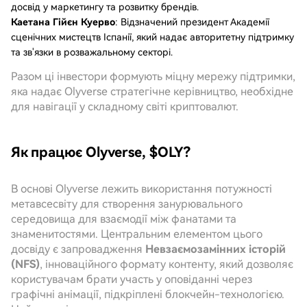
досвід у маркетингу та розвитку брендів.
Каетана Гійєн Куерво
: Відзначений президент Академії
сценічних мистецтв Іспанії, який надає авторитетну підтримку
та зв'язки в розважальному секторі.
Разом ці інвестори формують міцну мережу підтримки,
яка надає Olyverse стратегічне керівництво, необхідне
для навігації у складному світі криптовалют.
Як працює Olyverse, $OLY?
В основі Olyverse лежить використання потужності
метавсесвіту для створення занурювального
середовища для взаємодії між фанатами та
знаменитостями. Центральним елементом цього
досвіду є запровадження
Невзаємозамінних історій
(NFS)
, інноваційного формату контенту, який дозволяє
користувачам брати участь у оповіданні через
графічні анімації, підкріплені блокчейн-технологією.