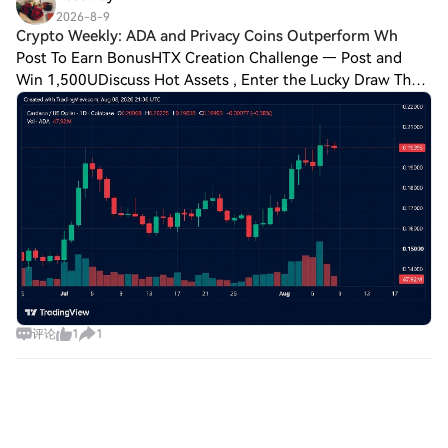
2026-8-9
Crypto Weekly: ADA and Privacy Coins Outperform Wh
Post To Earn BonusHTX Creation Challenge — Post and
Win 1,500UDiscuss Hot Assets , Enter the Lucky Draw The
first week of August delivered strong momentum across
the cryptocurrency market, with aggreg
评论
1
1