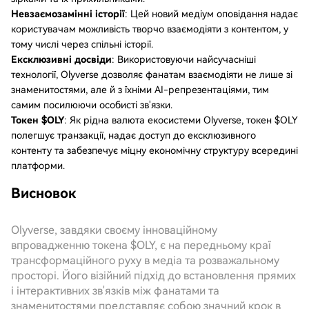
Невзаємозамінні історії
: Цей новий медіум оповідання надає
користувачам можливість творчо взаємодіяти з контентом, у
тому числі через спільні історії.
Ексклюзивні досвіди
: Використовуючи найсучасніші
технології, Olyverse дозволяє фанатам взаємодіяти не лише зі
знаменитостями, але й з їхніми AI-репрезентаціями, тим
самим посилюючи особисті зв'язки.
Токен $OLY
: Як рідна валюта екосистеми Olyverse, токен $OLY
полегшує транзакції, надає доступ до ексклюзивного
контенту та забезпечує міцну економічну структуру всередині
платформи.
Висновок
Olyverse, завдяки своєму інноваційному
впровадженню токена $OLY, є на передньому краї
трансформаційного руху в медіа та розважальному
просторі. Його візійний підхід до встановлення прямих
і інтерактивних зв'язків між фанатами та
знаменитостями представляє собою значний крок в