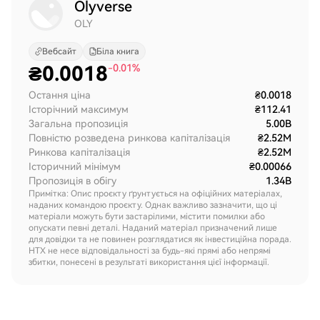
Olyverse
OLY
Вебсайт
Біла книга
₴
0.0018
-0.01%
Остання ціна
₴0.0018
Історічний максимум
₴112.41
Загальна пропозиція
5.00B
Повністю розведена ринкова капіталізація
₴2.52M
Ринкова капіталізація
₴2.52M
Історичний мінімум
₴0.00066
Пропозиція в обігу
1.34B
Примітка: Опис проєкту ґрунтується на офіційних матеріалах,
наданих командою проєкту. Однак важливо зазначити, що ці
матеріали можуть бути застарілими, містити помилки або
опускати певні деталі. Наданий матеріал призначений лише
для довідки та не повинен розглядатися як інвестиційна порада.
HTX не несе відповідальності за будь-які прямі або непрямі
збитки, понесені в результаті використання цієї інформації.