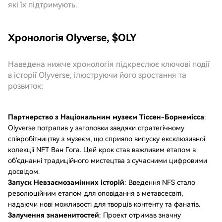
які їх підтримують.
Хронологія Olyverse, $OLY
Наведена нижче хронологія підкреслює ключові події
в історії Olyverse, ілюструючи його зростання та
розвиток:
Партнерство з Національним музеєм Тіссен-Борнемісса
:
Olyverse потрапив у заголовки завдяки стратегічному
співробітництву з музеєм, що сприяло випуску ексклюзивної
колекції NFT Ван Гога. Цей крок став важливим етапом в
об'єднанні традиційного мистецтва з сучасними цифровими
досвідом.
Запуск Невзаємозамінних історій
: Введення NFS стало
революційним етапом для оповідання в метавсесвіті,
надаючи нові можливості для творців контенту та фанатів.
Залучення знаменитостей
: Проект отримав значну