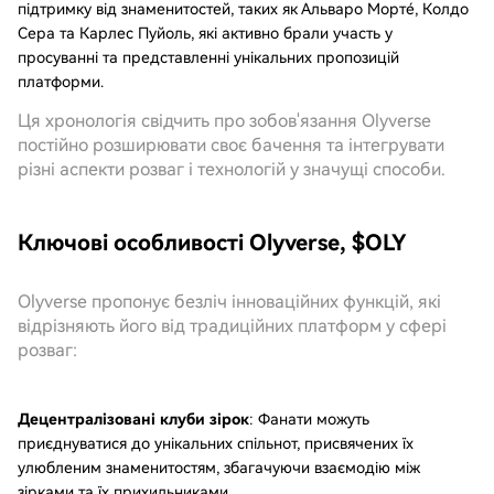
підтримку від знаменитостей, таких як Альваро Мортé, Колдо
Сера та Карлес Пуйоль, які активно брали участь у
просуванні та представленні унікальних пропозицій
платформи.
Ця хронологія свідчить про зобов'язання Olyverse
постійно розширювати своє бачення та інтегрувати
різні аспекти розваг і технологій у значущі способи.
Ключові особливості Olyverse, $OLY
Olyverse пропонує безліч інноваційних функцій, які
відрізняють його від традиційних платформ у сфері
розваг:
Децентралізовані клуби зірок
: Фанати можуть
приєднуватися до унікальних спільнот, присвячених їх
улюбленим знаменитостям, збагачуючи взаємодію між
зірками та їх прихильниками.