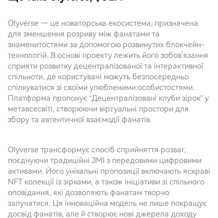
Olyverse — це новаторська екосистема, призначена
для зменшення розриву між фанатами та
знаменитостями за допомогою розвинутих блокчейн-
технологій. В основі проекту лежить його зобов'язання
сприяти розвитку децентралізованої та інтерактивної
спільноти, де користувачі можуть безпосередньо
спілкуватися зі своїми улюбленими особистостями.
Платформа пропонує “Децентралізовані клуби зірок” у
метавсесвіті, створюючи віртуальні простори для
збору та автентичної взаємодії фанатів.
Olyverse трансформує спосіб сприйняття розваг,
поєднуючи традиційні ЗМІ з передовими цифровими
активами. Його унікальні пропозиції включають яскраві
NFT колекції із зірками, а також ініціативи зі спільного
оповідання, які дозволяють фанатам творчо
залучатися. Ця інноваційна модель не лише покращує
досвід фанатів, але й створює нові джерела доходу