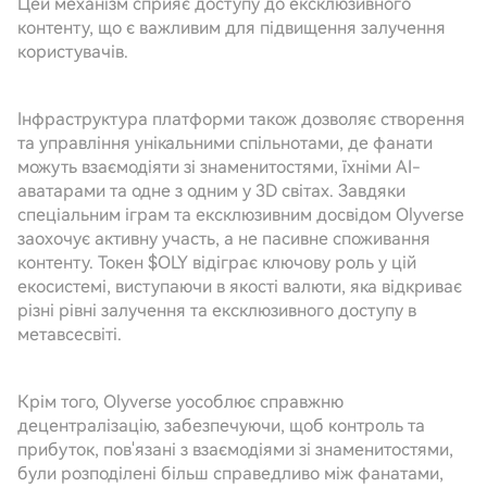
Цей механізм сприяє доступу до ексклюзивного
контенту, що є важливим для підвищення залучення
користувачів.
Інфраструктура платформи також дозволяє створення
та управління унікальними спільнотами, де фанати
можуть взаємодіяти зі знаменитостями, їхніми AI-
аватарами та одне з одним у 3D світах. Завдяки
спеціальним іграм та ексклюзивним досвідом Olyverse
заохочує активну участь, а не пасивне споживання
контенту. Токен $OLY відіграє ключову роль у цій
екосистемі, виступаючи в якості валюти, яка відкриває
різні рівні залучення та ексклюзивного доступу в
метавсесвіті.
Крім того, Olyverse уособлює справжню
децентралізацію, забезпечуючи, щоб контроль та
прибуток, пов'язані з взаємодіями зі знаменитостями,
були розподілені більш справедливо між фанатами,