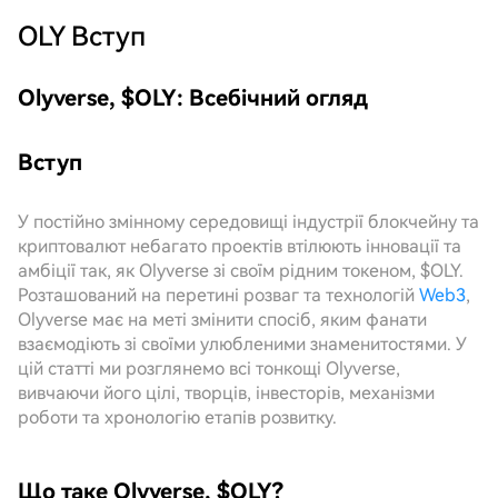
OLY
Вступ
Olyverse, $OLY: Всебічний огляд
Вступ
У постійно змінному середовищі індустрії блокчейну та
криптовалют небагато проектів втілюють інновації та
амбіції так, як Olyverse зі своїм рідним токеном, $OLY.
Розташований на перетині розваг та технологій
Web3
,
Olyverse має на меті змінити спосіб, яким фанати
взаємодіють зі своїми улюбленими знаменитостями. У
цій статті ми розглянемо всі тонкощі Olyverse,
вивчаючи його цілі, творців, інвесторів, механізми
роботи та хронологію етапів розвитку.
Що таке Olyverse, $OLY?