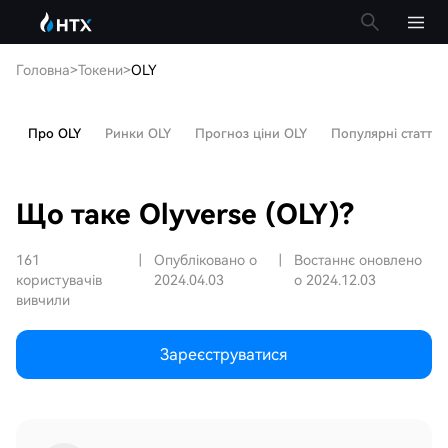
Головна
>
Токени
>
OLY
Про OLY
Ринки OLY
Прогноз ціни OLY
Популярні статті
Що таке Olyverse (OLY)?
161
|
Опубліковано о
|
Востаннє оновлено
користувачів
2024.04.03
о 2024.12.03
вивчили
Зареєструватися