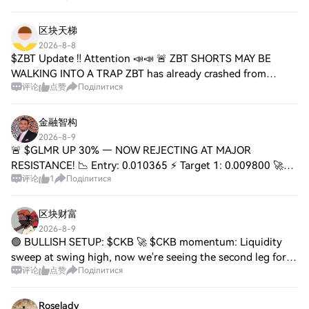
ZKC is breaking upward from a tight 1
区块天梯
2026-8-8
$ZBT Update ‼️ Attention 📣📣 🚨 ZBT SHORTS MAY BE
WALKING INTO A TRAP ZBT has already crashed from
评论
点赞
Поділитися
$0.2076 to $0.104, and now price is sitting directly inside
the $0.100–$0.103 demand zone. Stop chasing
金融智构
2026-8-9
🚨 $GLMR UP 30% — NOW REJECTING AT MAJOR
RESISTANCE! 📉 Entry: 0.010365 ⚡ Target 1: 0.009800 🚀
评论
1
Поділитися
Target 2: 0.009200 🎯 Target 3: 0.008600 💥 Target 4:
0.008000 🔥 Stop Loss: 0.010904 🛑 $GLMR has printed a vi
区块财富
2026-8-9
🟢 BULLISH SETUP: $CKB 🚀 $CKB momentum: Liquidity
sweep at swing high, now we're seeing the second leg form.
评论
点赞
Поділитися
Order block holding strong on the 4-hour. Bulls are in
control here. ➡️ **Entry:** 0.0008629
Roselady