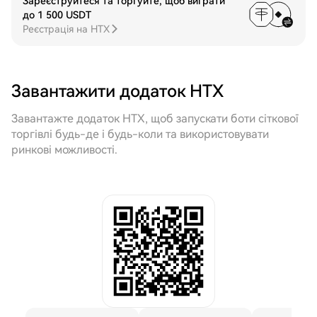
Зареєструйтеся та торгуйте, щоб виграти
до 1 500 USDT
Реєстрація на HTX
Завантажити додаток HTX
Завантажте додаток HTX, щоб запускати боти сіткової
торгівлі будь-де і будь-коли та використовувати
ринкові можливості.