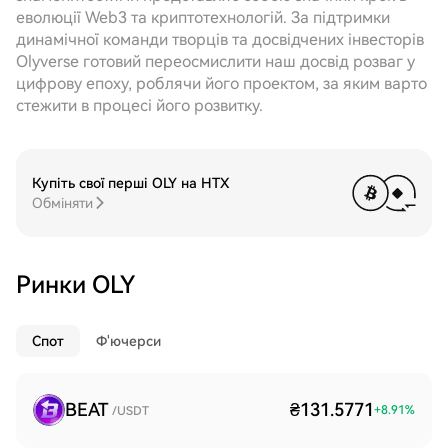
еволюції Web3 та криптотехнологій. За підтримки
динамічної команди творців та досвідчених інвесторів
Olyverse готовий переосмислити наш досвід розваг у
цифрову епоху, роблячи його проектом, за яким варто
стежити в процесі його розвитку.
Купіть свої перші OLY на HTX
Обміняти
Ринки OLY
Спот
Ф'ючерси
BEAT
₴131.5771
+
8.91
%
/USDT