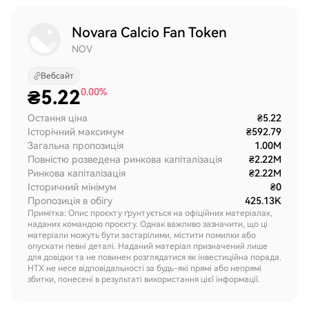
Novara Calcio Fan Token
NOV
Вебсайт
₴
5.22
0.00%
Остання ціна
₴5.22
Історічний максимум
₴592.79
Загальна пропозиція
1.00M
Повністю розведена ринкова капіталізація
₴2.22M
Ринкова капіталізація
₴2.22M
Історичний мінімум
₴0
Пропозиція в обігу
425.13K
Примітка: Опис проєкту ґрунтується на офіційних матеріалах,
наданих командою проєкту. Однак важливо зазначити, що ці
матеріали можуть бути застарілими, містити помилки або
опускати певні деталі. Наданий матеріал призначений лише
для довідки та не повинен розглядатися як інвестиційна порада.
HTX не несе відповідальності за будь-які прямі або непрямі
збитки, понесені в результаті використання цієї інформації.