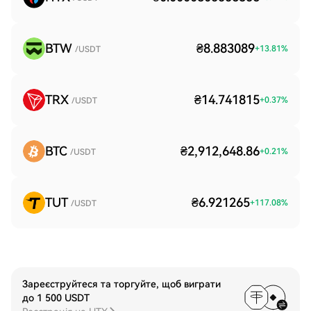
BTW
₴8.883089
+
13.81
%
/USDT
TRX
₴14.741815
+
0.37
%
/USDT
BTC
₴2,912,648.86
+
0.21
%
/USDT
TUT
₴6.921265
+
117.08
%
/USDT
Зареєструйтеся та торгуйте, щоб виграти
до 1 500 USDT