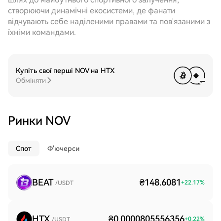
створюючи динамічні екосистеми, де фанати
відчувають себе наділеними правами та пов'язаними з
їхніми командами.
Купіть свої перші NOV на HTX
Обміняти
Ринки NOV
Спот
Ф'ючерси
BEAT
₴148.6081
+
22.17
%
/USDT
HTX
₴0.0000805556356
+
0.22
%
/USDT