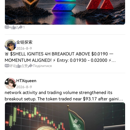
4
2
1
金链探索
2026-8-9
🚨 $SHELL IGNITES 4H BREAKOUT ABOVE $0.0190 —
MOMENTUM ALIGNED! ⚡ Entry: 0.01930 - 0.02000 ⚡
评论
点赞
Поділитися
Target: 0.02050 / 0.02100 / 0.02150 🚀 Stop Loss: 0.01860
⚠️ 🦈 This 4H breakout above $0.0190 isn’t just a gr
HTXqueen
2026-8-9
network activity and trading volume strengthened its
breakout setup. The token traded near $93.17 after gaining
5.9% in 24 hours. Daily trading volume surged 63% to
$45.14 million. The volume increase