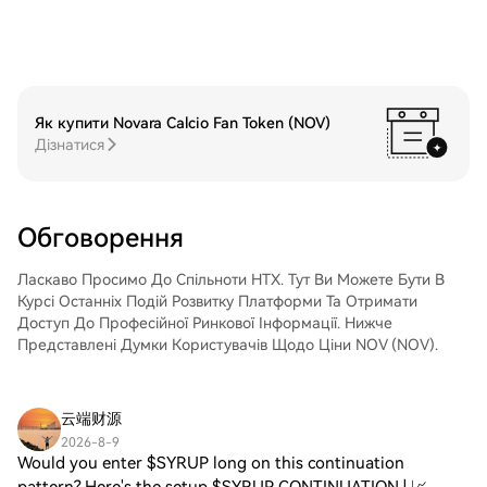
конкурентні обмінні курси для
іншими криптовалютами.Крок 4: Торгівля
трейдерів.Крок 3: Зберігайте свої
Coherent Corp. (COHR)Легко торгуйте
QUALCOMM Incorporated (QCOM)Після
Coherent Corp. (COHR) на спотовому
придбання QUALCOMM Incorporated
ринку HTX. Просто увійдіть до свого
(QCOM) збережіть його у своєму
облікового запису, виберіть торгову пару,
обліковому записі на HTX. Крім того, ви
Як купити Novara Calcio Fan Token (NOV)
укладайте угоди та спостерігайте за
можете відправити його в інше місце за
Дізнатися
ними в режимі реального часу. Ми
допомогою блокчейн-переказу або
пропонуємо зручний досвід як для
використовувати його для торгівлі
початківців, так і для досвідчених
іншими криптовалютами.Крок 4: Торгівля
трейдерів.
QUALCOMM Incorporated (QCOM)Легко
Обговорення
торгуйте QUALCOMM Incorporated
(QCOM) на спотовому ринку HTX. Просто
Ласкаво Просимо До Спільноти HTX. Тут Ви Можете Бути В
увійдіть до свого облікового запису,
Курсі Останніх Подій Розвитку Платформи Та Отримати
виберіть торгову пару, укладайте угоди
Доступ До Професійної Ринкової Інформації. Нижче
та спостерігайте за ними в режимі
Представлені Думки Користувачів Щодо Ціни NOV (NOV).
реального часу. Ми пропонуємо зручний
досвід як для початківців, так і для
досвідчених трейдерів.
云端财源
2026-8-9
Would you enter $SYRUP long on this continuation