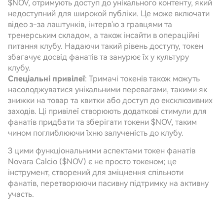
$NOV, отримують доступ до унікального контенту, який
недоступний для широкой публіки. Це може включати
відео з-за лаштунків, інтерв'ю з гравцями та
тренерським складом, а також інсайти в операційні
питання клубу. Надаючи такий рівень доступу, токен
збагачує досвід фанатів та занурює їх у культуру
клубу.
Спеціальні привілеї
: Тримачі токенів також можуть
насолоджуватися унікальними перевагами, такими як
знижки на товар та квитки або доступ до ексклюзивних
заходів. Ці привілеї створюють додаткові стимули для
фанатів придбати та зберігати токени $NOV, таким
чином поглиблюючи їхню залученість до клубу.
З цими функціональними аспектами токен фанатів
Novara Calcio ($NOV) є не просто токеном; це
інструмент, створений для зміцнення спільноти
фанатів, перетворюючи пасивну підтримку на активну
участь.