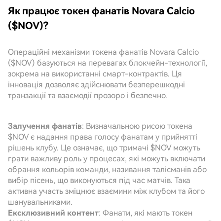
Як працює токен фанатів Novara Calcio
($NOV)?
Операційні механізми токена фанатів Novara Calcio
($NOV) базуються на перевагах блокчейн-технології,
зокрема на використанні смарт-контрактів. Ця
інновація дозволяє здійснювати безперешкодні
транзакції та взаємодії прозоро і безпечно.
Залучення фанатів
: Визначальною рисою токена
$NOV є надання права голосу фанатам у прийнятті
рішень клубу. Це означає, що тримачі $NOV можуть
грати важливу роль у процесах, які можуть включати
обрання кольорів команди, називання талісманів або
вибір пісень, що виконуються під час матчів. Така
активна участь зміцнює взаємини між клубом та його
шанувальниками.
Ексклюзивний контент
: Фанати, які мають токен