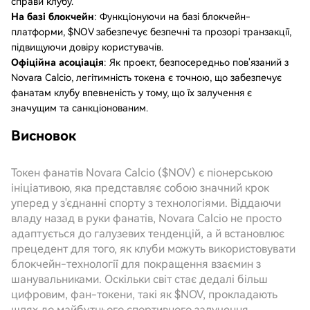
справи клубу.
На базі блокчейн
: Функціонуючи на базі блокчейн-
платформи, $NOV забезпечує безпечні та прозорі транзакції,
підвищуючи довіру користувачів.
Офіційна асоціація
: Як проект, безпосередньо пов'язаний з
Novara Calcio, легітимність токена є точною, що забезпечує
фанатам клубу впевненість у тому, що їх залучення є
значущим та санкціонованим.
Висновок
Токен фанатів Novara Calcio ($NOV) є піонерською
ініціативою, яка представляє собою значний крок
уперед у з'єднанні спорту з технологіями. Віддаючи
владу назад в руки фанатів, Novara Calcio не просто
адаптується до галузевих тенденцій, а й встановлює
прецедент для того, як клуби можуть використовувати
блокчейн-технології для покращення взаємин з
шанувальниками. Оскільки світ стає дедалі більш
цифровим, фан-токени, такі як $NOV, прокладають
шлях до майбутнього спортивного залучення,