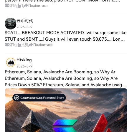
pattern? Here's the setup $SYRUP CONTINUATION | 📈
评论
1
Поділитися
LONG 💰 Price: 0.14905 📊 24H Range: 0.14889 – 0.15154
📦 Volume: $890.1K 📐 Technicals: RSI(14): 31.3 —
云币时代
2026-8-9
$CATI ... BREAKOUT MODE ACTIVATED.. will surge same like
$TUT and $BMT ....! Guys it will even touch $0.075....! Long |
评论
点赞
Поділитися
Entry: $0.0580 & $0.0600 SL: $0.0525 TP1: $0.0620 TP2:
$0.0680 TP3: $0.0750 Stro
Htxking
2026-8-9
Ethereum, Solana, Avalanche Are Booming, so Why Ar
Ethereum, Solana, Avalanche Are Booming, so Why Are
Prices Down 50%? Ethereum, Solana, and Avalanche usage
is rising as fees fall. So why are ETH, SOL, and AVAX still
down, and which metrics matter? E