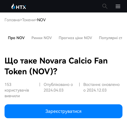
Головна
>
Токени
>
NOV
Про NOV
Ринки NOV
Прогноз ціни NOV
Популярні статт
Що таке Novara Calcio Fan
Token (NOV)?
153
|
Опубліковано о
|
Востаннє оновлено
користувачів
2024.04.03
о 2024.12.03
вивчили
Зареєструватися