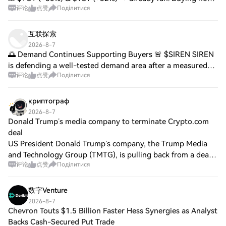
评论
点赞
Поділитися
= FOMO, low win rate. ✅ $MUBARAK → still coiled, just
broke the trendline, big room left (ch
互联探索
2026-8-7
🌅 Demand Continues Supporting Buyers 🚨 $SIREN SIREN
is defending a well-tested demand area after a measured
评论
点赞
Поділитися
retracement. 📈 Buyers remain active around support,
improving the probability of trend conti
криптограф
2026-8-7
Donald Trump’s media company to terminate Crypto.com
deal
US President Donald Trump’s company, the Trump Media
and Technology Group (TMTG), is pulling back from a deal
评论
点赞
Поділитися
with the Crypto.com exchange to instead focus on a merger
with energy company TAE. First r
数字Venture
2026-8-7
Chevron Touts $1.5 Billion Faster Hess Synergies as Analyst
Backs Cash-Secured Put Trade