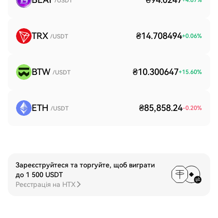
+
4.87
%
/USDT
TRX
₴14.708494
+
0.06
%
/USDT
BTW
₴10.300647
+
15.60
%
/USDT
ETH
₴85,858.24
-0.20
%
/USDT
Зареєструйтеся та торгуйте, щоб виграти
до 1 500 USDT
Реєстрація на HTX