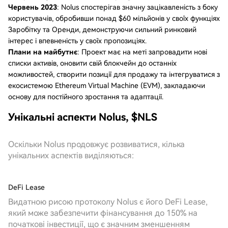
Червень 2023
: Nolus спостерігав значну зацікавленість з боку
користувачів, обробивши понад $60 мільйонів у своїх функціях
Заробітку та Оренди, демонструючи сильний ринковий
інтерес і впевненість у своїх пропозиціях.
Плани на майбутнє
: Проект має на меті запровадити нові
списки активів, оновити свій блокчейн до останніх
можливостей, створити позиції для продажу та інтегруватися з
екосистемою Ethereum Virtual Machine (EVM), закладаючи
основу для постійного зростання та адаптації.
Унікальні аспекти Nolus, $NLS
Оскільки Nolus продовжує розвиватися, кілька
унікальних аспектів виділяються:
DeFi Lease
Видатною рисою протоколу Nolus є його DeFi Lease,
який може забезпечити фінансування до 150% на
початкові інвестиції, що є значним зменшенням