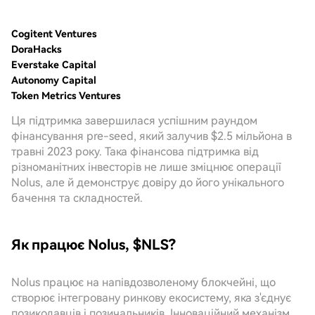
Cogitent Ventures
DoraHacks
Everstake Capital
Autonomy Capital
Token Metrics Ventures
Ця підтримка завершилася успішним раундом
фінансування pre-seed, який залучив $2.5 мільйона в
травні 2023 року. Така фінансова підтримка від
різноманітних інвесторів не лише зміцнює операції
Nolus, але й демонструє довіру до його унікального
бачення та складностей.
Як працює Nolus, $NLS?
Nolus працює на напівдозволеному блокчейні, що
створює інтегровану ринкову екосистему, яка з'єднує
позикодавців і позичальників. Інноваційний механізм