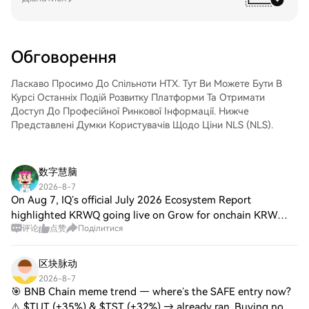
Торгівля ProShares UltraPro Short QQQ
допомогою блокчейн-переказу або
(SQQQ)Легко торгуйте ProShares UltraPro
використовувати його для торгівлі
Short QQQ (SQQQ) на спотовому ринку
іншими криптовалютами.Крок 4: Торгівля
HTX. Просто увійдіть до свого облікового
VanEck Semiconductor ETF (SMH)Легко
Обговорення
запису, виберіть торгову пару, укладайте
торгуйте VanEck Semiconductor ETF
угоди та спостерігайте за ними в режимі
(SMH) на спотовому ринку HTX. Просто
Ласкаво Просимо До Спільноти HTX. Тут Ви Можете Бути В
реального часу. Ми пропонуємо зручний
увійдіть до свого облікового запису,
Курсі Останніх Подій Розвитку Платформи Та Отримати
досвід як для початківців, так і для
виберіть торгову пару, укладайте угоди
Доступ До Професійної Ринкової Інформації. Нижче
досвідчених трейдерів.
та спостерігайте за ними в режимі
Представлені Думки Користувачів Щодо Ціни NLS (NLS).
реального часу. Ми пропонуємо зручний
досвід як для початківців, так і для
досвідчених трейдерів.
数字慧脑
2026-8-7
On Aug 7, IQ’s official July 2026 Ecosystem Report
highlighted KRWQ going live on Grow for onchain KRW
评论
点赞
Поділитися
liquidity, a Theseus Network AI-agents partnership, and
new IQ.wiki integrations. No Square chatt
区块脉动
2026-8-7
🎯 BNB Chain meme trend — where’s the SAFE entry now?
⚠️ $TUT (+35%) & $TST (+32%) → already ran. Buying now