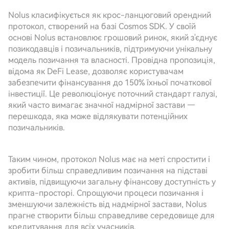
Nolus класифікується як крос-ланцюговий орендний
протокол, створений на базі Cosmos SDK. У своїй
основі Nolus встановлює грошовий ринок, який з'єднує
позикодавців і позичальників, підтримуючи унікальну
модель позичання та власності. Провідна пропозиція,
відома як DeFi Lease, дозволяє користувачам
забезпечити фінансування до 150% їхньої початкової
інвестиції. Це революціонує поточний стандарт галузі,
який часто вимагає значної надмірної застави —
перешкода, яка може відлякувати потенційних
позичальників.
Таким чином, протокол Nolus має на меті спростити і
зробити більш справедливим позичання на підставі
активів, підвищуючи загальну фінансову доступність у
крипта-просторі. Спрощуючи процеси позичання і
зменшуючи залежність від надмірної застави, Nolus
прагне створити більш справедливе середовище для
кредитування для всіх учасників.