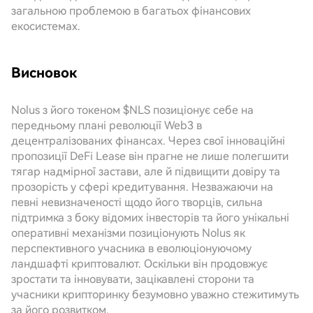
загальною проблемою в багатьох фінансових
екосистемах.
Висновок
Nolus з його токеном $NLS позиціонує себе на
передньому плані революції Web3 в
децентралізованих фінансах. Через свої інноваційні
пропозиції DeFi Lease він прагне не лише полегшити
тягар надмірної застави, але й підвищити довіру та
прозорість у сфері кредитування. Незважаючи на
певні невизначеності щодо його творців, сильна
підтримка з боку відомих інвесторів та його унікальні
оперативні механізми позиціонують Nolus як
перспективного учасника в еволюціонуючому
ландшафті криптовалют. Оскільки він продовжує
зростати та інновувати, зацікавлені сторони та
учасники крипторинку безумовно уважно стежитимуть
за його розвитком.