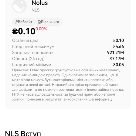
Nolus
NLS
Вебсайт
Біла книга
₴
0.10
0.00%
Остання ціна
₴0.10
Історічний максимум
₴4.66
Загальна пропозиція
921.21M
Оборот (24 год)
₴7.17M
Історичний мінімум
₴0.05
Примітка: Опис проєкту ґрунтується на офіційних матеріалах,
наданих командою проєкту. Однак важливо зазначити, що ці
матеріали можуть бути застарілими, містити помилки або
опускати певні деталі. Наданий матеріал призначений лише
для довідки та не повинен розглядатися як інвестиційна порада.
HTX не несе відповідальності за будь-які прямі або непрямі
збитки, понесені в результаті використання цієї інформації.
NLS
Вступ