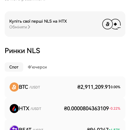
Купіть свої перші NLS на HTX
Обміняти
Ринки NLS
Спот
Ф'ючерси
BTC
₴2,911,209.91
0.00
%
/USDT
HTX
₴0.0000804363109
-0.22
%
/USDT
BEAT
₴94.0247