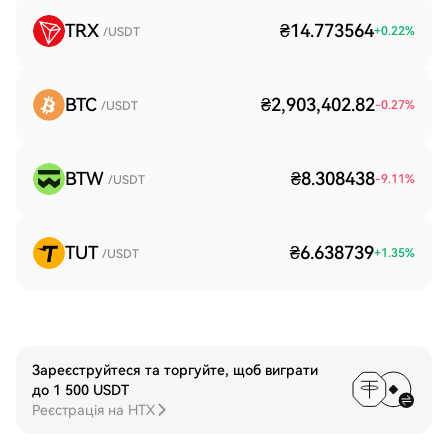
TRX
₴14.773564
+
0.22
%
/USDT
BTC
₴2,903,402.82
-0.27
%
/USDT
BTW
₴8.308438
-9.11
%
/USDT
TUT
₴6.638739
+
1.35
%
/USDT
Зареєструйтеся та торгуйте, щоб виграти
до 1 500 USDT
Реєстрація на HTX