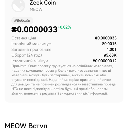
Zeek Coin
MEOW
Вебсайт
₴
0.0000033
+0.02%
Остання ціна
₴0.0000033
Історічний максимум
₴0.0015
Загальна пропозиція
1.00T
Оборот (24 год)
₴5.63K
Історичний мінімум
₴0.00000012
Примітка: Опис проєкту ґрунтується на офіційних матеріалах,
наданих командою проєкту. Однак важливо зазначити, що ці
матеріали можуть бути застарілими, містити помилки або
опускати певні деталі. Наданий матеріал призначений лише
для довідки та не повинен розглядатися як інвестиційна порада.
HTX не несе відповідальності за будь-які прямі або непрямі
збитки, понесені в результаті використання цієї інформації.
MEOW
Вступ