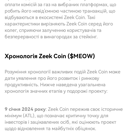
оплати комісій за газ на вибраних платформах, що
робить його невід'ємною частиною транзакцій, що
відбуваються в екосистемі Zeek Coin. Такі
характеристики вирізняють Zeek Coin серед його
колег, сприяючи залученню користувачів та
безперервності в винагородах за стейкінг.
Хронологія Zeek Coin ($MEOW)
Розуміння хронології важливих подій Zeek Coin може
дати уявлення про його розвиток і ринкову
продуктивність. Нижче наведена узагальнена
хронологія значних етапів у подорожі проекту:
9 січня 2024 року
: Zeek Coin пережив своє історичне
мінімум (ATL), що позначає критичну точку для
інвесторів і зацікавлених осіб, які оцінюють проект
щодо відновлення та майбутніх обіцянок.