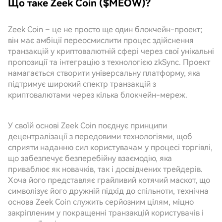
Що таке Zeek Coin ($MEOW)?
Zeek Coin – це не просто ще один блокчейн-проект;
він має амбіції переосмислити процес здійснення
транзакцій у криптовалютній сфері через свої унікальні
пропозиції та інтеграцію з технологією zkSync. Проект
намагається створити універсальну платформу, яка
підтримує широкий спектр транзакцій з
криптовалютами через кілька блокчейн-мереж.
У своїй основі Zeek Coin поєднує принципи
децентралізації з передовими технологіями, щоб
сприяти наданню сил користувачам у процесі торгівлі,
що забезпечує безперебійну взаємодію, яка
приваблює як новачків, так і досвідчених трейдерів.
Хоча його представляє грайливий котячий маскот, що
символізує його дружній підхід до спільноти, технічна
основа Zeek Coin служить серйозним цілям, міцно
закріпленим у покращенні транзакцій користувачів і