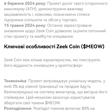
6 березня 2024 року
: Проект досяг свого історичного
максимуму (ATH), демонструючи важливу
зацікавленість і, можливо, позначаючи сплеск
підтримки спільноти та обсягу торгівлі.
15 травня 2024 року
: Останнє зареєстроване
оновлення щодо Zeek Coin дозволяє оцінити поточний
стан проекту та майбутні очікування.
Ключові особливості Zeek Coin ($MEOW)
Zeek Coin має кілька характеристик, які ілюструють
його відданість інноваціям у криптосфері:
Токеноміка
: Проект запроваджує унікальну модель, у
якій 3% від кожної транзакції на продаж йдуть
безпосередньо на систему винагород, що вигідна його
стейкерам. Цей механізм заохочує користувачів
зберігати свої токени $MEOW.
Розподілення
: Розподіл токенів включає 80% на