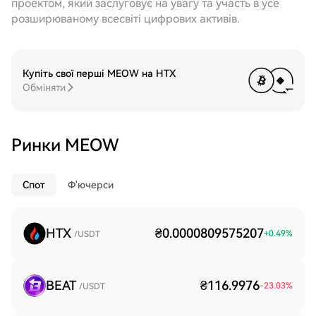
проектом, який заслуговує на увагу та участь в усе
розширюваному всесвіті цифрових активів.
Купіть свої перші MEOW на HTX
Обміняти
Ринки MEOW
Спот
Ф'ючерси
HTX
₴0.0000809575207
+
0.49
%
/USDT
BEAT
₴116.9976
-23.03
%
/USDT