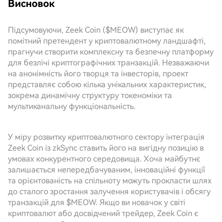
Висновок
Підсумовуючи, Zeek Coin ($MEOW) виступає як
помітний претендент у криптовалютному ландшафті,
прагнучи створити комплексну та безпечну платформу
для безлічі криптографічних транзакцій. Незважаючи
на анонімність його творця та інвесторів, проект
представляє собою кілька унікальних характеристик,
зокрема динамічну структуру токеноміки та
мультиканальну функціональність.
У міру розвитку криптовалютного сектору інтеграція
Zeek Coin із zkSync ставить його на вигідну позицію в
умовах конкурентного середовища. Хоча майбутнє
залишається непередбачуваним, інноваційні функції
та орієнтованість на спільноту можуть прокласти шлях
до сталого зростання залучення користувачів і обсягу
транзакцій для $MEOW. Якщо ви новачок у світі
криптовалют або досвідчений трейдер, Zeek Coin є