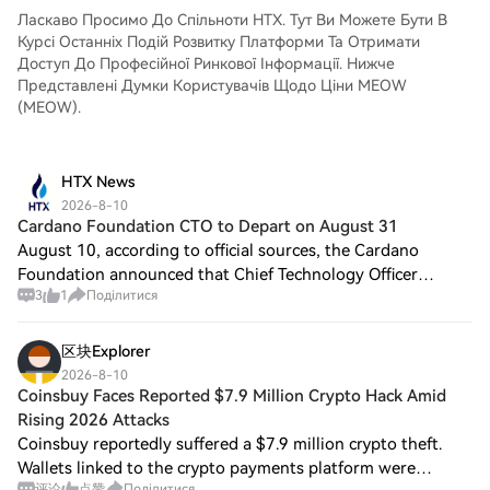
користувачі можуть брати участь у
Ласкаво Просимо До Спільноти HTX. Тут Ви Можете Бути В
яскравій економіці, насолоджуючись
Курсі Останніх Подій Розвитку Платформи Та Отримати
казковим шармом мемів, натхнених
Доступ До Професійної Ринкової Інформації. Нижче
котами. Ця приваблива концепція
Представлені Думки Користувачів Щодо Ціни MEOW
відображає характер культури
(MEOW).
Інтернету, а також прагне створити
підтримуючу мережу для однодумців, які
поділяють пристрасть до мемів і
HTX News
криптовалют. Хто є творцем MEOW
2026-8-10
MEOW, $$meow? Творець MEOW MEOW,
Cardano Foundation CTO to Depart on August 31
$$meow залишається невідомим згідно з
August 10, according to official sources, the Cardano
доступними ресурсами. Цікаво, що
Foundation announced that Chief Technology Officer
наратив проєкту більше зосереджений
3
1
Поділитися
Giorgio Zinetti will leave on August 31. In line with the
на його маскоті—вигаданому котові на
current roadmap, the Foundation's Boa
ім'я Мяу—ніж на центральній постаті за
ініціативою. Це узгодження з культурою
区块Explorer
мемів додає ігровий, анонімний
2026-8-10
характер, типичный для багатьох
Coinsbuy Faces Reported $7.9 Million Crypto Hack Amid
мемкоїнів, які часто віддають перевагу
Rising 2026 Attacks
спільноті та концепту, а не індивідуальній
Coinsbuy reportedly suffered a $7.9 million crypto theft.
видимості. Хто є інвесторами MEOW
Wallets linked to the crypto payments platform were
MEOW, $$meow? На момент написання
评论
点赞
Поділитися