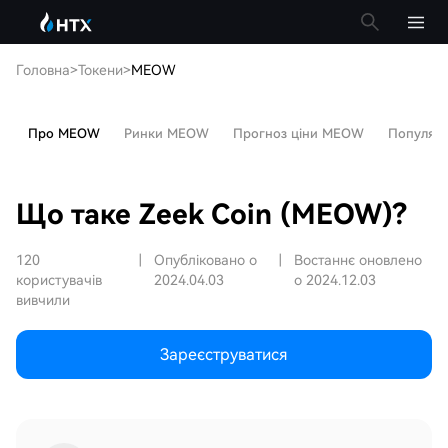
Головна
>
Токени
>
MEOW
Про MEOW
Ринки MEOW
Прогноз ціни MEOW
Популярні
Що таке Zeek Coin (MEOW)?
120
|
Опубліковано о
|
Востаннє оновлено
користувачів
2024.04.03
о 2024.12.03
вивчили
Зареєструватися