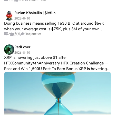
drained across Ethereum (ETH) and Tron (TRX). Blockchain
немає readily available інформації, що
investigator Specter Analyst firs
деталізує конкретних інвесторів або
інвестиційні фонди, які підтримують
Ruslan Khairullin | $IVfun
MEOW MEOW, $$meow. Ця непрозорість
2026-8-10
не є незвичайною в царині нових
Doing business means selling 1638 BTC at around $64K
криптовалютних проєктів, де багато
when your average cost is $75K, plus 3M of your own
функціонують за децентралізованою
2
点赞
Поділитися
shares, just to cover the dividend bill. May to August net
моделлю, часто покладаючись на
purchases were +37 BTC. One week of
grassroots support від спільноти замість
RedLover
традиційних інвестиційних шляхів. Проте
2026-8-10
потенціал проєкту залучити фінансову
XRP is hovering just above $1 after
підтримку може зростати в відповідь на
HTXCommunity4thAnniversary HTX Creation Challenge —
його залучення спільноти та зростаючий
Post and Win 1,500U Post To Earn Bonus XRP is hovering
суспільний інтерес. Як працює MEOW
just above $1 after a fresh bout of selling revived a familiar
MEOW, $$meow? Одним із центральних
принципів MEOW MEOW, $$meow є
question for market participan
акцент на спільноті та культурі мемів, що
робить його унікальним на
переповненому ринку криптовалют.
Хоча специфічні технічні механізми
роботи залишаються дещо
невизначеними, ініціатива прагне