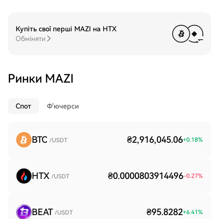
Купіть свої перші MAZI на HTX
Обміняти
Ринки MAZI
Спот
Ф'ючерси
BTC
₴2,916,045.06
+
0.18
%
/USDT
HTX
₴0.0000803914496
-0.27
%
/USDT
BEAT
₴95.8282
+
6.41
%
/USDT