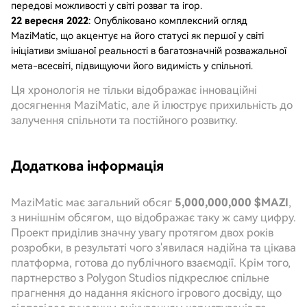
передові можливості у світі розваг та ігор.
22 вересня 2022
: Опубліковано комплексний огляд
MaziMatic, що акцентує на його статусі як першої у світі
ініціативи змішаної реальності в багатозначній розважальної
мета-всесвіті, підвищуючи його видимість у спільноті.
Ця хронологія не тільки відображає інноваційні
досягнення MaziMatic, але й ілюструє прихильність до
залучення спільноти та постійного розвитку.
Додаткова інформація
MaziMatic має загальний обсяг
5,000,000,000 $MAZI
,
з нинішнім обсягом, що відображає таку ж саму цифру.
Проект приділив значну увагу протягом двох років
розробки, в результаті чого з'явилася надійна та цікава
платформа, готова до публічного взаємодії. Крім того,
партнерство з Polygon Studios підкреслює спільне
прагнення до надання якісного ігрового досвіду, що