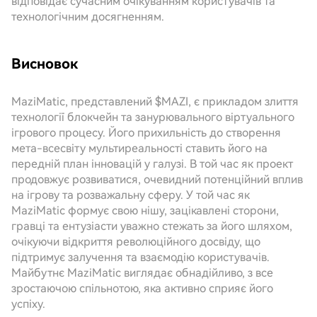
відповідає сучасним очікуванням користувачів та
технологічним досягненням.
Висновок
MaziMatic, представлений $MAZI, є прикладом злиття
технології блокчейн та занурювального віртуального
ігрового процесу. Його прихильність до створення
мета-всесвіту мультиреальності ставить його на
передній план інновацій у галузі. В той час як проект
продовжує розвиватися, очевидний потенційний вплив
на ігрову та розважальну сферу. У той час як
MaziMatic формує свою нішу, зацікавлені сторони,
гравці та ентузіасти уважно стежать за його шляхом,
очікуючи відкриття революційного досвіду, що
підтримує залучення та взаємодію користувачів.
Майбутнє MaziMatic виглядає обнадійливо, з все
зростаючою спільнотою, яка активно сприяє його
успіху.