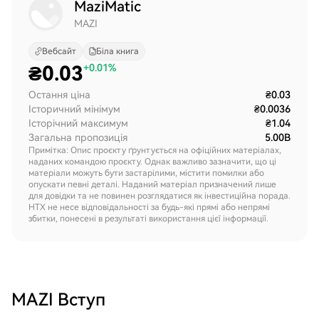
MaziMatic
MAZI
Вебсайт
Біла книга
₴
0.03
+0.01%
Остання ціна
₴0.03
Історичний мінімум
₴0.0036
Історічний максимум
₴1.04
Загальна пропозиція
5.00B
Примітка: Опис проєкту ґрунтується на офіційних матеріалах,
наданих командою проєкту. Однак важливо зазначити, що ці
матеріали можуть бути застарілими, містити помилки або
опускати певні деталі. Наданий матеріал призначений лише
для довідки та не повинен розглядатися як інвестиційна порада.
HTX не несе відповідальності за будь-які прямі або непрямі
збитки, понесені в результаті використання цієї інформації.
MAZI
Вступ