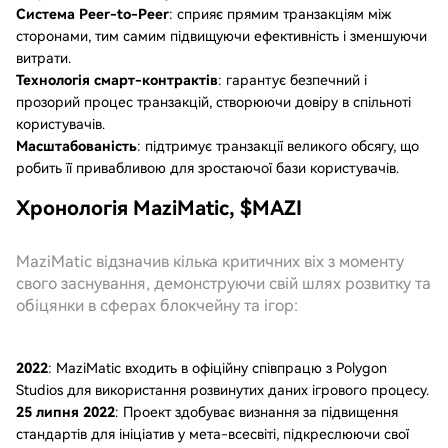
Система Peer-to-Peer
: сприяє прямим транзакціям між
сторонами, тим самим підвищуючи ефективність і зменшуючи
витрати.
Технологія смарт-контрактів
: гарантує безпечний і
прозорий процес транзакцій, створюючи довіру в спільноті
користувачів.
Масштабованість
: підтримує транзакції великого обсягу, що
робить її привабливою для зростаючої бази користувачів.
Хронологія MaziMatic, $MAZI
MaziMatic відзначив кілька критичних віх з моменту
свого заснування, демонструючи свій шлях розвитку та
обіцянки в сферах блокчейну та ігор:
2022
: MaziMatic входить в офіційну співпрацю з Polygon
Studios для використання розвинутих даних ігрового процесу.
25 липня 2022
: Проект здобуває визнання за підвищення
стандартів для ініціатив у мета-всесвіті, підкреслюючи свої