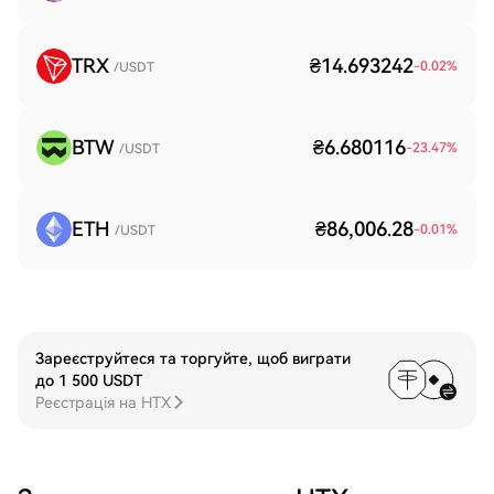
TRX
₴14.693242
-0.02
%
/USDT
BTW
₴6.680116
-23.47
%
/USDT
ETH
₴86,006.28
-0.01
%
/USDT
Зареєструйтеся та торгуйте, щоб виграти
до 1 500 USDT
Реєстрація на HTX