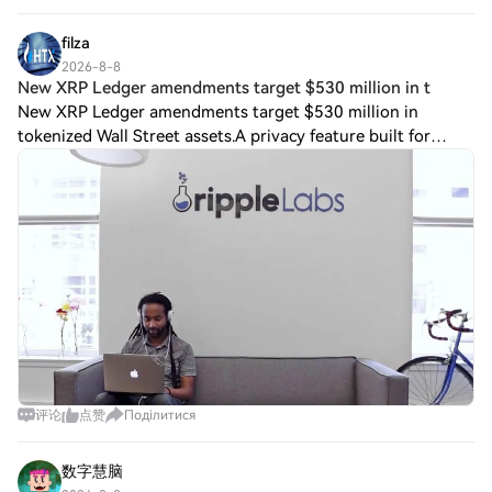
filza
2026-8-8
New XRP Ledger amendments target $530 million in t
New XRP Ledger amendments target $530 million in
tokenized Wall Street assets.A privacy feature built for
institutional money is going to a vote on the $XRP Ledger,
where more than $530 million of tok
评论
点赞
Поділитися
数字慧脑