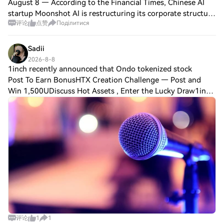
August 8 — According to the Financial Times, Chinese AI
startup Moonshot AI is restructuring its corporate structure
评论
点赞
Поділитися
and bringing in multiple state-backed investors in order to
secure regulatory appro
Sadii
2026-8-8
1inch recently announced that Ondo tokenized stock
Post To Earn BonusHTX Creation Challenge — Post and
Win 1,500UDiscuss Hot Assets , Enter the Lucky Draw1inch
recently announced that Ondo tokenized stocks will
continue trading around the clock, even
评论
1
1