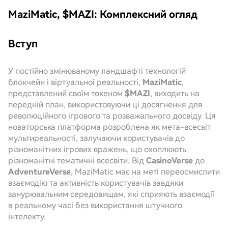
MaziMatic, $MAZI: Комплексний огляд
Вступ
У постійно змінюваному ландшафті технологій
блокчейн і віртуальної реальності,
MaziMatic
,
представлений своїм токеном
$MAZI
, виходить на
передній план, використовуючи ці досягнення для
революційного ігрового та розважального досвіду. Ця
новаторська платформа розроблена як мета-всесвіт
мультиреальності, залучаючи користувачів до
різноманітних ігрових вражень, що охоплюють
різноманітні тематичні всесвіти. Від
CasinoVerse
до
AdventureVerse
, MaziMatic має на меті переосмислити
взаємодію та активність користувачів завдяки
занурювальним середовищам, які сприяють взаємодії
в реальному часі без використання штучного
інтелекту.