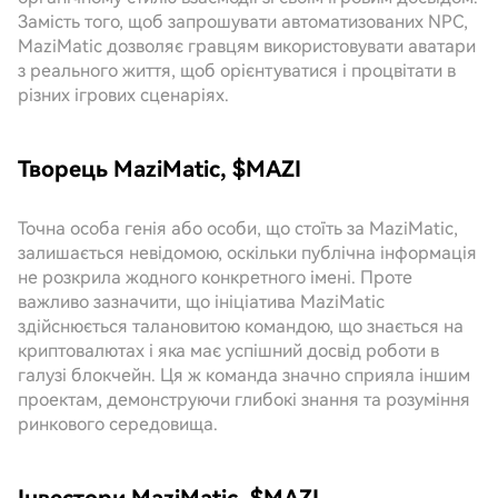
Замість того, щоб запрошувати автоматизованих NPC,
MaziMatic дозволяє гравцям використовувати аватари
з реального життя, щоб орієнтуватися і процвітати в
різних ігрових сценаріях.
Творець MaziMatic, $MAZI
Точна особа генія або особи, що стоїть за MaziMatic,
залишається невідомою, оскільки публічна інформація
не розкрила жодного конкретного імені. Проте
важливо зазначити, що ініціатива MaziMatic
здійснюється талановитою командою, що знається на
криптовалютах і яка має успішний досвід роботи в
галузі блокчейн. Ця ж команда значно сприяла іншим
проектам, демонструючи глибокі знання та розуміння
ринкового середовища.