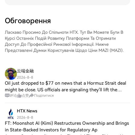
можете відправити його в інше місце за
облікового запису, виберіть торгову пару,
допомогою блокчейн-переказу або
укладайте угоди та спостерігайте за
використовувати його для торгівлі
ними в режимі реального часу. Ми
Обговорення
іншими криптовалютами.Крок 4: Торгівля
пропонуємо зручний досвід як для
Nokia Oyj (NOK)Легко торгуйте Nokia Oyj
початківців, так і для досвідчених
(NOK) на спотовому ринку HTX. Просто
Ласкаво Просимо До Спільноти HTX. Тут Ви Можете Бути В
трейдерів.
увійдіть до свого облікового запису,
Курсі Останніх Подій Розвитку Платформи Та Отримати
виберіть торгову пару, укладайте угоди
Доступ До Професійної Ринкової Інформації. Нижче
та спостерігайте за ними в режимі
Представлені Думки Користувачів Щодо Ціни MAZI (MAZI).
реального часу. Ми пропонуємо зручний
досвід як для початківців, так і для
досвідчених трейдерів.
云端金融
2026-8-8
Oil just dropped to $77 on news that a Hormuz Strait deal
might be close. US officials are signaling they'll lift the
评论
点赞
Поділитися
Iranian port blockade once shipping normalizes through the
strait. This is a big d
HTX News
2026-8-8
FT: Moonshot AI (Kimi) Restructures Ownership and Brings
in State-Backed Investors for Regulatory Ap