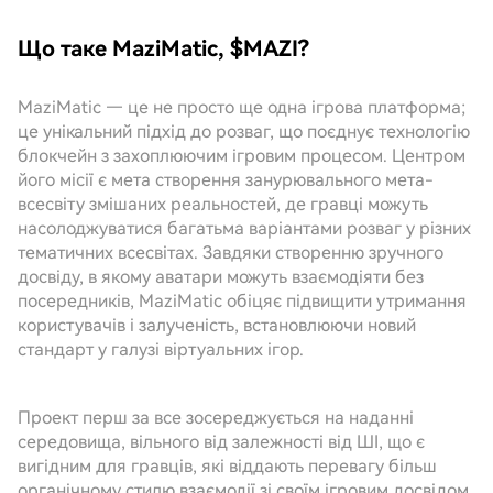
Що таке MaziMatic, $MAZI?
MaziMatic — це не просто ще одна ігрова платформа;
це унікальний підхід до розваг, що поєднує технологію
блокчейн з захоплюючим ігровим процесом. Центром
його місії є мета створення занурювального мета-
всесвіту змішаних реальностей, де гравці можуть
насолоджуватися багатьма варіантами розваг у різних
тематичних всесвітах. Завдяки створенню зручного
досвіду, в якому аватари можуть взаємодіяти без
посередників, MaziMatic обіцяє підвищити утримання
користувачів і залученість, встановлюючи новий
стандарт у галузі віртуальних ігор.
Проект перш за все зосереджується на наданні
середовища, вільного від залежності від ШІ, що є
вигідним для гравців, які віддають перевагу більш
органічному стилю взаємодії зі своїм ігровим досвідом.