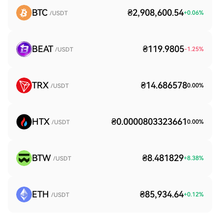
BTC
₴2,908,600.54
+
0.06
%
/USDT
BEAT
₴119.9805
-1.25
%
/USDT
TRX
₴14.686578
0.00
%
/USDT
HTX
₴0.0000803323661
0.00
%
/USDT
BTW
₴8.481829
+
8.38
%
/USDT
ETH
₴85,934.64
+
0.12
%
/USDT