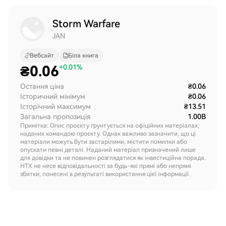
Storm Warfare
JAN
Вебсайт
Біла книга
₴
0.06
+0.01%
Остання ціна
₴0.06
Історичний мінімум
₴0.06
Історічний максимум
₴13.51
Загальна пропозиція
1.00B
Примітка: Опис проєкту ґрунтується на офіційних матеріалах,
наданих командою проєкту. Однак важливо зазначити, що ці
матеріали можуть бути застарілими, містити помилки або
опускати певні деталі. Наданий матеріал призначений лише
для довідки та не повинен розглядатися як інвестиційна порада.
HTX не несе відповідальності за будь-які прямі або непрямі
збитки, понесені в результаті використання цієї інформації.