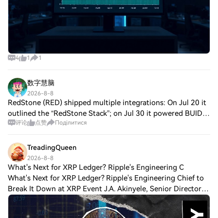
4
1
1
数字慧脑
2026-8-8
RedStone (RED) shipped multiple integrations: On Jul 20 it
outlined the “RedStone Stack”; on Jul 30 it powered BUIDL
评论
点赞
Поділитися
expansion on Tempo; on Aug 5 it brought Ondo’s USDY to
Stellar DeFi via SEP-40. No
TreadingQueen
2026-8-8
What's Next for XRP Ledger? Ripple's Engineering C
What's Next for XRP Ledger? Ripple's Engineering Chief to
Break It Down at XRP Event J.A. Akinyele, Senior Director of
Engineering at Ripple, has been named one of the speakers
for the upcoming $XRP e