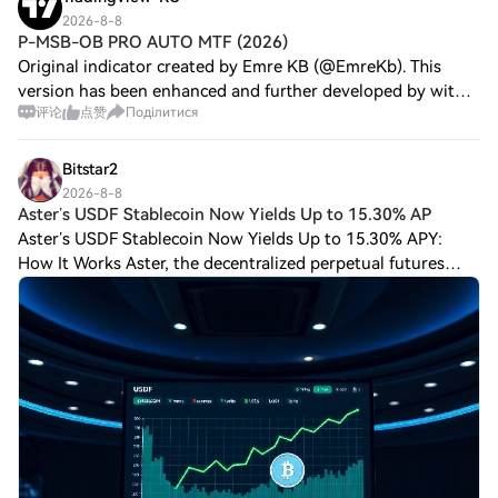
досвід як для початківців, так і для
2026-8-8
досвідчених трейдерів.
P-MSB-OB PRO AUTO MTF (2026)
Original indicator created by Emre KB (@EmreKb). This
version has been enhanced and further developed by with
评论
点赞
Поділитися
additional box management, mitigation, alert, and
automatic multi-timeframe features. The
Bitstar2
2026-8-8
Aster’s USDF Stablecoin Now Yields Up to 15.30% AP
Aster’s USDF Stablecoin Now Yields Up to 15.30% APY:
How It Works Aster, the decentralized perpetual futures
exchange, has reported an annual percentage yield (APY) of
up to 15.30% for its yield-gener