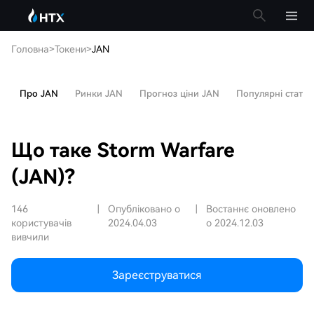
Головна
>
Токени
>
JAN
Про JAN
Ринки JAN
Прогноз ціни JAN
Популярні статті
Що таке Storm Warfare
(JAN)?
146
|
Опубліковано о
|
Востаннє оновлено
користувачів
2024.04.03
о 2024.12.03
вивчили
Зареєструватися