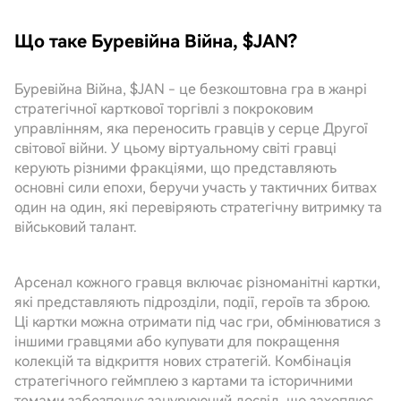
Що таке Буревійна Війна, $JAN?
Буревійна Війна, $JAN - це безкоштовна гра в жанрі
стратегічної карткової торгівлі з покроковим
управлінням, яка переносить гравців у серце Другої
світової війни. У цьому віртуальному світі гравці
керують різними фракціями, що представляють
основні сили епохи, беручи участь у тактичних битвах
один на один, які перевіряють стратегічну витримку та
військовий талант.
Арсенал кожного гравця включає різноманітні картки,
які представляють підрозділи, події, героїв та зброю.
Ці картки можна отримати під час гри, обмінюватися з
іншими гравцями або купувати для покращення
колекцій та відкриття нових стратегій. Комбінація
стратегічного геймплею з картами та історичними
темами забезпечує занурюючий досвід, що захоплює