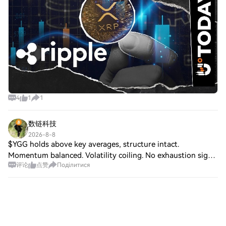
4
1
1
数链科技
2026-8-8
$YGG holds above key averages, structure intact.
Momentum balanced. Volatility coiling. No exhaustion signs.
评论
点赞
Поділитися
Direction unclear — waiting for catalyst. Setup type: Long
Entry: $0.017830-$0.017920 TP1: