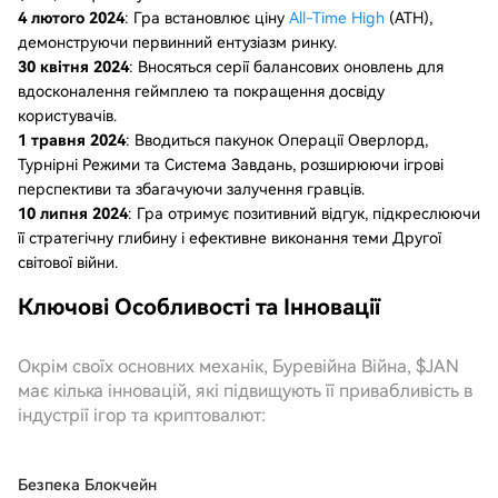
4 лютого 2024
: Гра встановлює ціну
All-Time High
(ATH),
демонструючи первинний ентузіазм ринку.
30 квітня 2024
: Вносяться серії балансових оновлень для
вдосконалення геймплею та покращення досвіду
користувачів.
1 травня 2024
: Вводиться пакунок Операції Оверлорд,
Турнірні Режими та Система Завдань, розширюючи ігрові
перспективи та збагачуючи залучення гравців.
10 липня 2024
: Гра отримує позитивний відгук, підкреслюючи
її стратегічну глибину і ефективне виконання теми Другої
світової війни.
Ключові Особливості та Інновації
Окрім своїх основних механік, Буревійна Війна, $JAN
має кілька інновацій, які підвищують її привабливість в
індустрії ігор та криптовалют:
Безпека Блокчейн