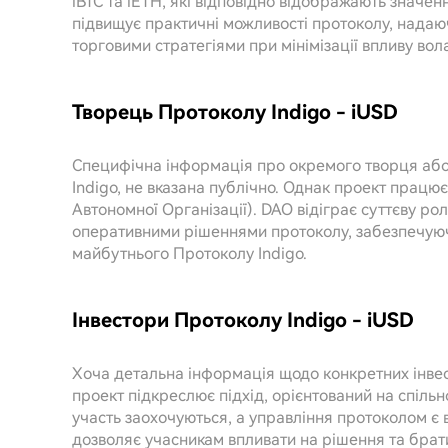
iBTC та iETH, які відповідно відображають значен
підвищує практичні можливості протоколу, надаю
торговими стратегіями при мінімізації впливу вол
Творець Протоколу Indigo - iUSD
Специфічна інформація про окремого творця або 
Indigo, не вказана публічно. Однак проект працю
Автономної Організації). DAO відіграє суттєву ро
оперативними рішеннями протоколу, забезпечуюч
майбутнього Протоколу Indigo.
Інвестори Протоколу Indigo - iUSD
Хоча детальна інформація щодо конкретних інвес
проект підкреслює підхід, орієнтований на спіль
участь заохочуються, а управління протоколом є
дозволяє учасникам впливати на рішення та брати