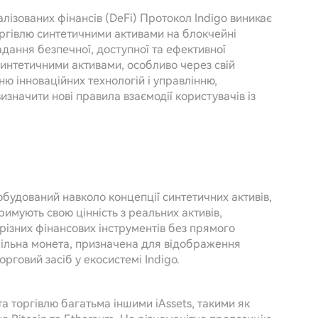
ізованих фінансів (DeFi) Протокол Indigo виникає
оргівлю синтетичними активами на блокчейні
адання безпечної, доступної та ефективної
синтетичними активами, особливо через свій
ю інноваційних технологій і управлінню,
значити нові правила взаємодії користувачів із
обудований навколо концепції синтетичних активів,
тримують свою цінність з реальних активів,
ізних фінансових інструментів без прямого
більна монета, призначена для відображення
рговий засіб у екосистемі Indigo.
а торгівлю багатьма іншими iAssets, такими як