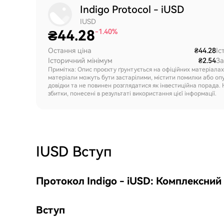
Indigo Protocol - iUSD
IUSD
₴
44.28
-1.40%
Остання ціна
₴44.28
Іс
Історичний мінімум
₴2.54
За
Примітка: Опис проєкту ґрунтується на офіційних матеріала
матеріали можуть бути застарілими, містити помилки або оп
довідки та не повинен розглядатися як інвестиційна порада. 
збитки, понесені в результаті використання цієї інформації.
IUSD
Вступ
Протокол Indigo - iUSD: Комплексний
Вступ