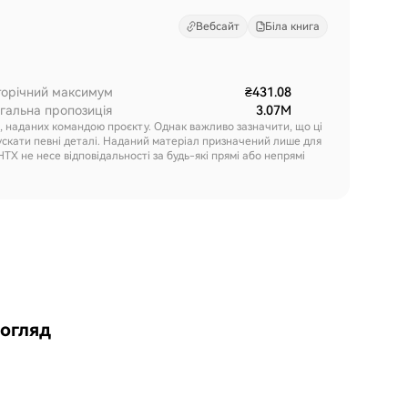
Вебсайт
Біла книга
торічний максимум
₴431.08
гальна пропозиція
3.07M
х, наданих командою проєкту. Однак важливо зазначити, що ці
ускати певні деталі. Наданий матеріал призначений лише для
HTX не несе відповідальності за будь-які прямі або непрямі
 огляд