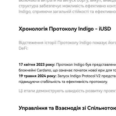
включають витрати на випуск боргу, викуп, виведен
структура забезпечує можливість ефективно конт
Indigo, сприяючи загальній стійкості та ефективн
Хронологія Протоколу Indigo - iUSD
Відстеження історії Протоколу Indigo показує йо
DeFi:
17 квітня 2023 року:
Протокол Indigo був представлени
блокчейні Cardano, що означає початок нової ери для т
19 травня 2024 року:
Запуск Indigo Protocol V2 предст
підвищуючи стабільність та ефективність протоколу.
Ці етапи демонструють швидкість розвитку проект
Управління та Взаємодія зі Спільното