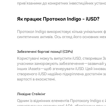
прив’язаними до конкретних інвестиційних устано
Як працює Протокол Indigo - iUSD?
Протокол Indigo використовує кілька унікальних ф
синтетичних активів. Ось огляд його основних мех
Забезпечені боргові позиції (CDPs)
Користувачі можуть випустити iUSD, створивши Заб
учасники заморожують забезпечення—зазвичай у
інших iAssets—щоб згенерувати iUSD. Цей інновац
створеного iUSD надійно підкріплена достатнім 
вартості в екосистемі.
Ліквідне Стейкінг
Одним із відмінних елементів Протоколу Indigo є 
користувачам ставити свої ADA, зберігаючи при ц