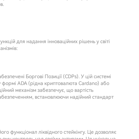
в.
ункцій для надання інноваційних рішень у світі
анізмів:
езпечені Боргові Позиції (CDPs). У цій системі
 формі ADA (рідна криптовалюта Cardano) або
ійний механізм забезпечує, що вартість
забезпеченням, встановлюючи надійний стандарт
його функціонал ліквідного стейкінгу. Це дозволяє
ьому контроль над своїми активами. Ця унікальна