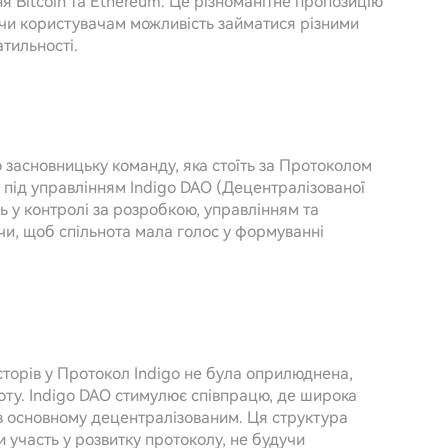
ня Bitcoin та Ethereum. Це різноманітне пропозицію
чи користувачам можливість займатися різними
атильності.
засновницьку команду, яка стоїть за Протоколом
є під управлінням Indigo DAO (Децентралізованої
ль у контролі за розробкою, управлінням та
и, щоб спільнота мала голос у формуванні
торів у Протокол Indigo не була оприлюднена,
ноту. Indigo DAO стимулює співпрацю, де широка
 в основному децентралізованим. Ця структура
 участь у розвитку протоколу, не будучи