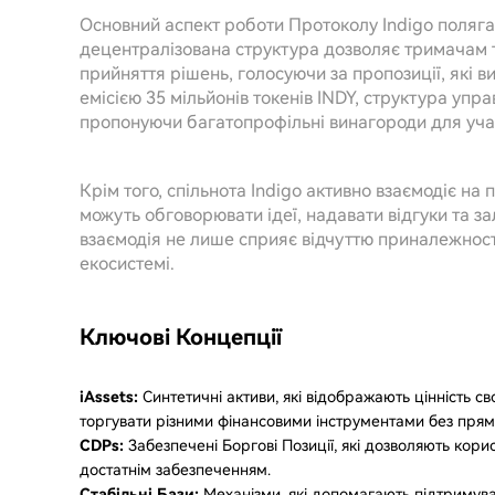
Основний аспект роботи Протоколу Indigo полягає
децентралізована структура дозволяє тримачам т
прийняття рішень, голосуючи за пропозиції, які 
емісією 35 мільйонів токенів INDY, структура упр
пропонуючи багатопрофільні винагороди для уча
Крім того, спільнота Indigo активно взаємодіє на 
можуть обговорювати ідеї, надавати відгуки та з
взаємодія не лише сприяє відчуттю приналежності,
екосистемі.
Ключові Концепції
iAssets:
Синтетичні активи, які відображають цінність с
торгувати різними фінансовими інструментами без прям
CDPs:
Забезпечені Боргові Позиції, які дозволяють корис
достатнім забезпеченням.
Стабільні Бази:
Механізми, які допомагають підтримува