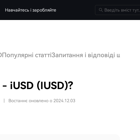
Навчайтесь і заробляйте
D
Популярні статті
Запитання і відповіді щодо I
 - iUSD (IUSD)?
|
Востаннє оновлено о 2024.12.03