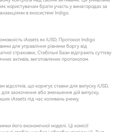
ляє користувачам брати участь у винагородах за
нзакціями в екосистемі Indigo.
можність iAssets як iUSD, Протокол Indigo
ивими для управління рівнями боргу від
тної страховки, Стабільні Бази відіграють суттєву
тичних активів, виготовлених протоколом.
м відсотків, що коригує ставки для випуску iUSD,
є для заохочення або зменшення дій випуску,
ших iAssets під час коливань ринку.
мки його економічної моделі. Ці комісії