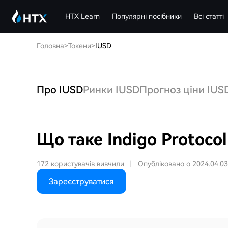
HTX Learn
Популярні посібники
Всі статті
Головна
>
Токени
>
IUSD
Про IUSD
Ринки IUSD
Прогноз ціни IUS
Що таке Indigo Protocol
172 користувачів вивчили
|
Опубліковано о 2024.04.03
Зареєструватися