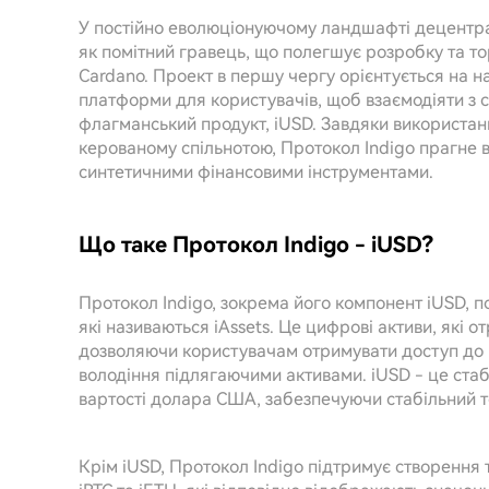
У постійно еволюціонуючому ландшафті децентрал
як помітний гравець, що полегшує розробку та т
Cardano. Проект в першу чергу орієнтується на н
платформи для користувачів, щоб взаємодіяти з 
флагманський продукт, iUSD. Завдяки використанн
керованому спільнотою, Протокол Indigo прагне ви
синтетичними фінансовими інструментами.
Що таке Протокол Indigo - iUSD?
Протокол Indigo, зокрема його компонент iUSD, п
які називаються iAssets. Це цифрові активи, які о
дозволяючи користувачам отримувати доступ до р
володіння підлягаючими активами. iUSD - це ста
вартості долара США, забезпечуючи стабільний то
Крім iUSD, Протокол Indigo підтримує створення т