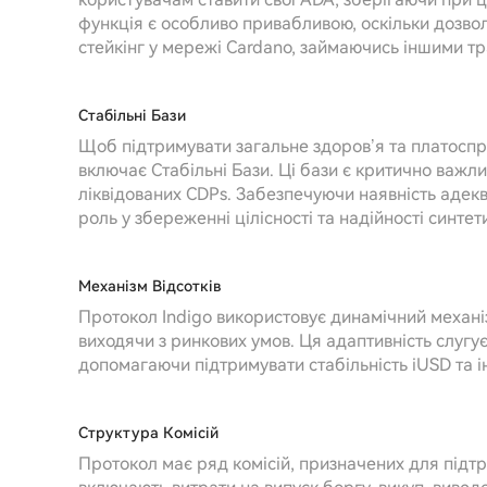
функція є особливо привабливою, оскільки дозво
стейкінг у мережі Cardano, займаючись іншими тра
Стабільні Бази
Щоб підтримувати загальне здоров’я та платоспро
включає Стабільні Бази. Ці бази є критично важл
ліквідованих CDPs. Забезпечуючи наявність адеква
роль у збереженні цілісності та надійності синте
Механізм Відсотків
Протокол Indigo використовує динамічний механіз
виходячи з ринкових умов. Ця адаптивність слугу
допомагаючи підтримувати стабільність iUSD та ін
Структура Комісій
Протокол має ряд комісій, призначених для підтри