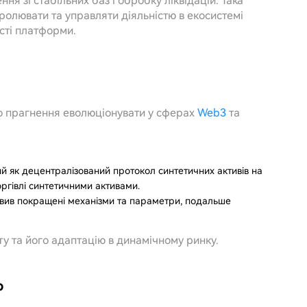
ня зі стабільних баз і обробку ліквідацій. Така
ролювати та управляти діяльністю в екосистемі
ості платформи.
го прагнення еволюціонувати у сферах
Web3
та
й як децентралізований протокол синтетичних активів на
оргівлі синтетичними активами.
авив покращені механізми та параметри, подальше
у та його адаптацію в динамічному ринку.
ю