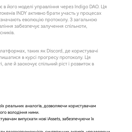
 в його моделі управління через Indigo DAO. Ця
окенів INDY активно брати участь у процесах
визначають еволюцію протоколу. З загальною
авління забезпечує залучення спільноти,
сників.
платформах, таких як Discord, де користувачі
алишатися в курсі прогресу протоколу. Ця
 але й заохочує спільний ріст і розвиток в
воїх реальних аналогів, дозволяючи користувачам
ого володіння ними.
тувачам випускати нові iAssets, забезпечуючи їх
ти платоспроможність синтетичних активів, управляючи