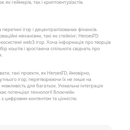
 як геймерів, так і криптоентузіастів.
перетині ігор і децентралізованих фінансів.
аційні механізми, такі як стейкінг, HeroesTD
косистемі web3 ігор. Хоча інформація про творців
бір коштів і зростаюча спільнота свідчать про
я.
ти, такі проекти, як HeroesTD, ймовірно,
утнього ігор, перетворюючи їх не лише на
 можливість для багатьох. Унікальна інтеграція
ає потенціал технології блокчейн
 з цифровим контентом та цінністю.