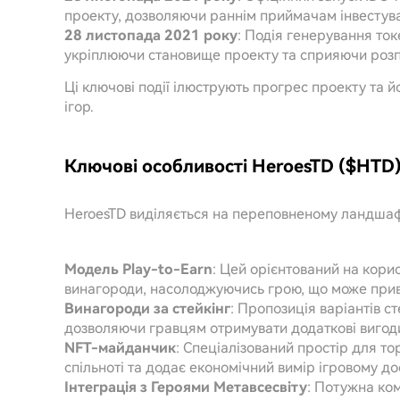
проекту, дозволяючи раннім приймачам інвестуват
28 листопада 2021 року
: Подія генерування ток
укріплюючи становище проекту та сприяючи розпо
Ці ключові події ілюструють прогрес проекту та 
ігор.
Ключові особливості HeroesTD ($HTD
HeroesTD виділяється на переповненому ландшаф
Модель Play-to-Earn
: Цей орієнтований на кори
винагороди, насолоджуючись грою, що може прив
Винагороди за стейкінг
: Пропозиція варіантів с
дозволяючи гравцям отримувати додаткові вигоди 
NFT-майданчик
: Спеціалізований простір для то
спільноті та додає економічний вимір ігровому до
Інтеграція з Героями Метавсесвіту
: Потужна ко