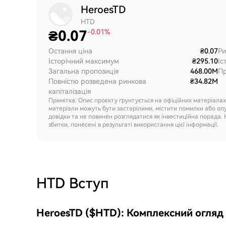
HeroesTD
HTD
₴
0.07
-0.01%
Остання ціна
₴0.07
Ри
Історічний максимум
₴295.10
Іс
Загальна пропозиція
468.00M
Пр
Повністю розведена ринкова
₴34.82M
капіталізація
Примітка: Опис проєкту ґрунтується на офіційних матеріала
матеріали можуть бути застарілими, містити помилки або оп
довідки та не повинен розглядатися як інвестиційна порада. 
збитки, понесені в результаті використання цієї інформації.
HTD
Вступ
HeroesTD ($HTD): Комплексний огляд