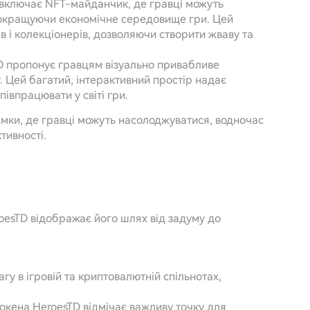
включає NFT-майданчик, де гравці можуть
, покращуючи економічне середовище гри. Цей
в і колекціонерів, дозволяючи створити жваву та
TD пропонує гравцям візуально привабливе
 Цей багатий, інтерактивний простір надає
івпрацювати у світі гри.
рамки, де гравці можуть насолоджуватися, водночас
тивності.
oesTD відображає його шлях від задуму до
агу в ігровій та криптовалютній спільнотах,
токена HeroesTD відмічає важливу точку для