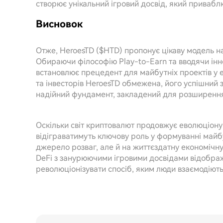
створює унікальний ігровий досвід, який приваблює
Висновок
Отже, HeroesTD ($HTD) пропонує цікаву модель на 
Обираючи філософію Play-to-Earn та вводячи іннов
встановлює прецедент для майбутніх проектів у е
та інвесторів HeroesTD обмежена, його успішний з
надійний фундамент, закладений для розширенн
Оскільки світ криптовалют продовжує еволюціонува
відіграватимуть ключову роль у формуванні майб
джерело розваг, але й на життєздатну економічну
DeFi з занурюючими ігровими досвідами відображ
революціонізувати спосіб, яким люди взаємодіють