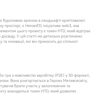
) є бурхливою ареною в ландшафті криптовалют.
у просторі, є HeroesTD, ініціатива web3, яка
елементом цього проекту є токен HTD, який відіграє
 досвіду. У цій статті ми детально розглянемо
 та інновації, які він приносить до спільнот
о гра з можливістю заробітку (P2E) у 3D форматі,
аніки. Вона розгортається в Героях Метавсесвіту,
тувачів брати участь у захоплюючих та
кту знаходиться токен HTD, який дозволяє