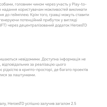
собами, головним чином через участь у Play-to-
ля надання користувачам можливостей викликати
я до геймплею. Крім того, гравці можуть ставити
 генеруючи потенційний прибуток у вигляді
(NFT) через децентралізований додаток HeroesTD
лишаються невідомими. Доступна інформація не
 відповідальних за реалізацію цього
є рідкістю в крипто-просторі, де багато проектів
ися за лаштунками.
алу, HeroesTD успішно залучив загалом 2.5