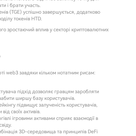
и і брати участь.
енів (TGE) успішно завершується, додатково
ділу токенів HTD.
його зростаючий вплив у секторі криптовалютних
)
ті web3 завдяки кільком нотатним рисам:
стувача підхід дозволяє гравцям заробляти
абити ширшу базу користувачів.
тейкінгу підвищує залученість користувачів,
від своїх активів.
ргівлі ігровими активами сприяє взаємодії в
свіду.
мбінація 3D-середовища та принципів DeFi