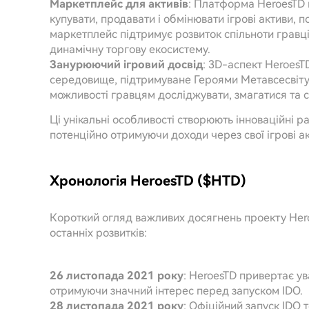
Маркетплейс для активів
: Платформа HeroesTD 
купувати, продавати і обмінювати ігрові активи
маркетплейс підтримує розвиток спільноти гравці
динамічну торгову екосистему.
Занурюючий ігровий досвід
: 3D-аспект Heroes
середовище, підтримуване Героями Метавсесвіту.
можливості гравцям досліджувати, змагатися та сп
Ці унікальні особливості створюють інноваційні 
потенційно отримуючи доходи через свої ігрові ак
Хронологія HeroesTD ($HTD)
Короткий огляд важливих досягнень проекту Her
останніх розвитків:
26 листопада 2021 року
: HeroesTD привертає ув
отримуючи значний інтерес перед запуском IDO.
28 листопада 2021 року
: Офіційний запуск IDO 