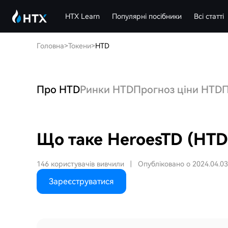
HTX Learn
Популярні посібники
Всі статті
Головна
>
Токени
>
HTD
Про HTD
Ринки HTD
Прогноз ціни HTD
П
Що таке HeroesTD (HTD
146 користувачів вивчили
|
Опубліковано о 2024.04.03
Зареєструватися