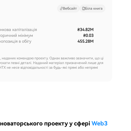
Вебсайт
Біла книга
нкова капіталізація
₴34.82M
торичний мінімум
₴0.03
опозиція в обігу
455.28M
х, наданих командою проєкту. Однак важливо зазначити, що ці
ускати певні деталі. Наданий матеріал призначений лише для
HTX не несе відповідальності за будь-які прямі або непрямі
 новаторського проекту у сфері
Web3