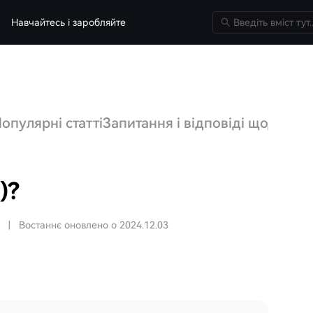
Навчайтесь і заробляйте
опулярні статті
Запитання і відповіді щодо HT
)?
|
Востаннє оновлено о 2024.12.03