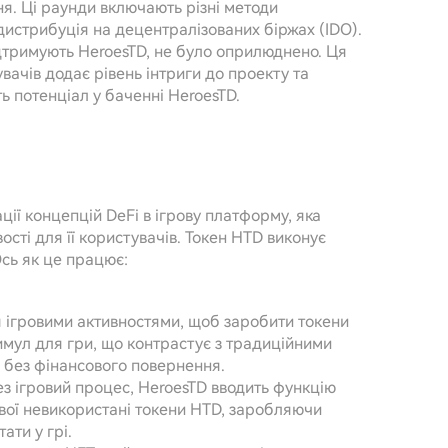
ня. Ці раунди включають різні методи
 дистрибуція на децентралізованих біржах (IDO).
підтримують HeroesTD, не було оприлюднено. Ця
вачів додає рівень інтриги до проекту та
ть потенціал у баченні HeroesTD.
ії концепцій DeFi в ігрову платформу, яка
сті для її користувачів. Токен HTD виконує
Ось як це працює:
я ігровими активностями, щоб заробити токени
мул для гри, що контрастує з традиційними
с без фінансового повернення.
рез ігровий процес, HeroesTD вводить функцію
свої невикористані токени HTD, заробляючи
ати у грі.