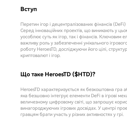
Вступ
Перетин ігор і децентралізованих фінансів (DeFi
Серед інноваційних проектів, що виникають у цьом
уособлює суть як ігор, так і фінансів. Ключовим 
важливу роль у забезпеченні унікального ігрового
роботу HeroesTD, досліджуючи його цілі, структуру
криптовалют і ігор.
Що таке HeroesTD ($HTD)?
HeroesTD характеризується як безкоштовна гра аб
яка безшовно інтегрує елементи DeFi в ігрові мех
величезному цифровому світі, що запрошує корис
винагороджуючих ігрових досвідах. У центрі прое
гравцям брати участь у різних активностях у грі.