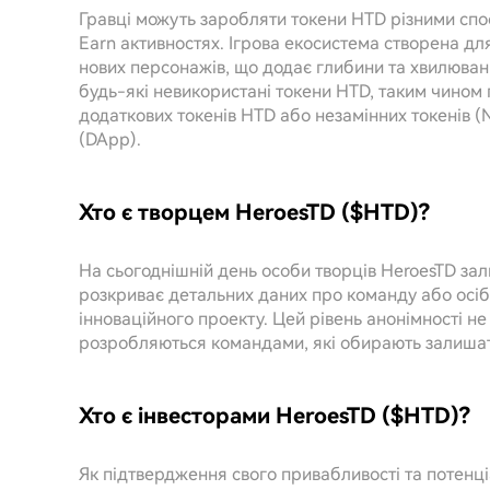
Гравці можуть заробляти токени HTD різними спо
Earn активностях. Ігрова екосистема створена д
нових персонажів, що додає глибини та хвилюванн
будь-які невикористані токени HTD, таким чином
додаткових токенів HTD або незамінних токенів 
(DApp).
Хто є творцем HeroesTD ($HTD)?
На сьогоднішній день особи творців HeroesTD за
розкриває детальних даних про команду або осіб,
інноваційного проекту. Цей рівень анонімності не 
розробляються командами, які обирають залишат
Хто є інвесторами HeroesTD ($HTD)?
Як підтвердження свого привабливості та потенці