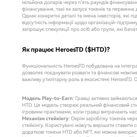
мільйона доларів через п’ять раундів фінансуван
фінансування, такі як запуск токенів та первинна
Однак конкретні деталі та імена інвесторів, які 
відсутність інформації щодо організацій-підтриму
запрошує спекуляції про осіб або групи, які бача
Як працює HeroesTD ($HTD)?
Функціональність HeroesTD побудована на інтеграц
дозволяє поєднувати розваги та фінансові можливо
важливу утилітарну роль в екосистемі HeroesTD. 
Модель Play-to-Earn
: Гравці активно займаютьс
HTD. Ця модель створює реальний фінансовий сти
ігровими практиками, коли гравці витрачають ча
Механізм стейкінгу
: Окрім заробітку токенів че
стейкінгу. Користувачі можуть вирішити ставити 
додаткові токени HTD або NFT, які можна використ