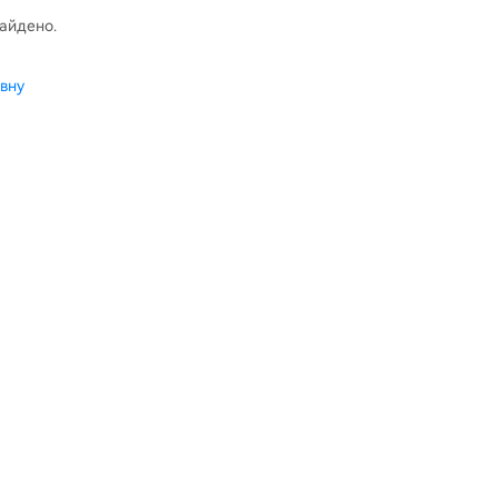
найдено.
вну