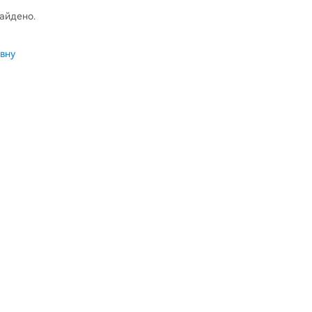
найдено.
вну