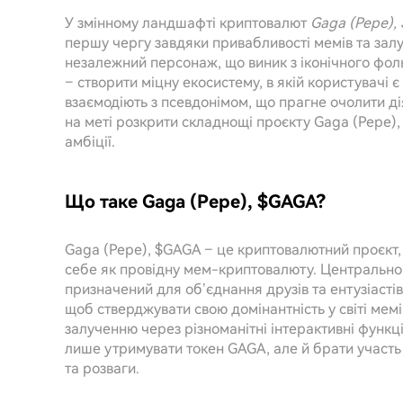
У змінному ландшафті криптовалют
Gaga (Pepe),
першу чергу завдяки привабливості мемів та зал
незалежний персонаж, що виник з іконічного фол
– створити міцну екосистему, в якій користувачі 
взаємодіють з псевдонімом, що прагне очолити ді
на меті розкрити складнощі проєкту Gaga (Pepe), 
амбіції.
Що таке Gaga (Pepe), $GAGA?
Gaga (Pepe), $GAGA – це криптовалютний проєкт, 
себе як провідну мем-криптовалюту. Центрально
призначений для об’єднання друзів та ентузіасті
щоб стверджувати свою домінантність у світі мемі
залученню через різноманітні інтерактивні функці
лише утримувати токен GAGA, але й брати участь 
та розваги.