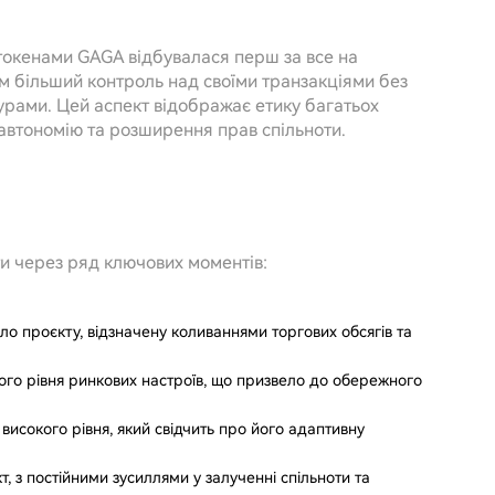
 токенами GAGA відбувалася перш за все на
м більший контроль над своїми транзакціями без
урами. Цей аспект відображає етику багатьох
автономію та розширення прав спільноти.
и через ряд ключових моментів:
коло проєкту, відзначену коливаннями торгових обсягів та
кого рівня ринкових настроїв, що призвело до обережного
 високого рівня, який свідчить про його адаптивну
, з постійними зусиллями у залученні спільноти та