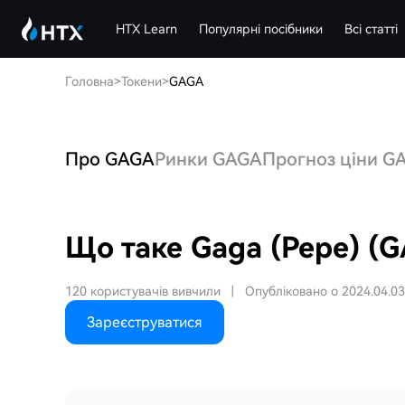
HTX Learn
Популярні посібники
Всі статті
Головна
>
Токени
>
GAGA
Про GAGA
Ринки GAGA
Прогноз ціни G
Що таке Gaga (Pepe) (
120 користувачів вивчили
|
Опубліковано о 2024.04.03
Зареєструватися