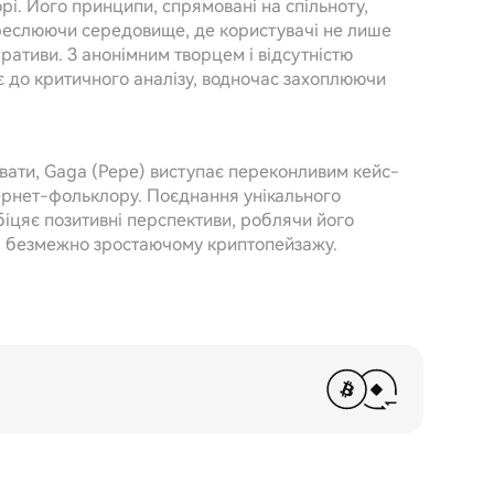
рі. Його принципи, спрямовані на спільноту,
дкреслюючи середовище, де користувачі не лише
аративи. З анонімним творцем і відсутністю
є до критичного аналізу, водночас захоплюючи
вати, Gaga (Pepe) виступає переконливим кейс-
ернет-фольклору. Поєднання унікального
біцяє позитивні перспективи, роблячи його
 безмежно зростаючому криптопейзажу.