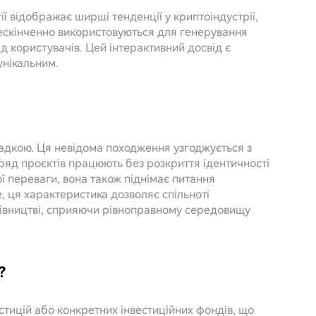
ї відображає ширші тенденції у криптоіндустрії,
ескінченно використовуються для генерування
д користувачів. Цей інтерактивний досвід є
унікальним.
гадкою. Ця невідома походження узгоджується з
ряд проєктів працюють без розкриття ідентичності
ої переваги, вона також піднімає питання
, ця характеристика дозволяє спільноті
ерівництві, сприяючи рівноправному середовищу
?
тицій або конкретних інвестиційних фондів, що