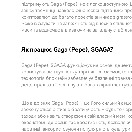
підтримують Gaga (Pepe), не є легко доступною. 
завісу таємниці навколо фінансової підтримки про
криптовалют, де багато проєктів виникає з grassro
може вказувати на залежність від внесків спіль
маси та водночас впливаючи на загальну стабільн
Як працює Gaga (Pepe), $GAGA?
Gaga (Pepe), $GAGA функціонує на основі децент
користувачам гнучкість у торгівлі та взаємодії з
технологія блокчейн забезпечує безпечні транзак
децентралізації, які цінують багато криптоентузіа
Що відрізняє Gaga (Pepe) – це його сильний акцен
заохочуються активно брати участь – будь то чер
заходи або навіть створюючи свій власний мем-к
екосистемі, де розцвітає креативність, дозволяю
наративі, використовуючи популярність культури 