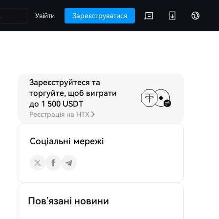
Увійти
Зареєструватися
Зареєструйтеся та
о GAGA
Обговорення
торгуйте, щоб виграти
до 1 500 USDT
Реєстрація на HTX
Соціальні мережі
Пов’язані новини