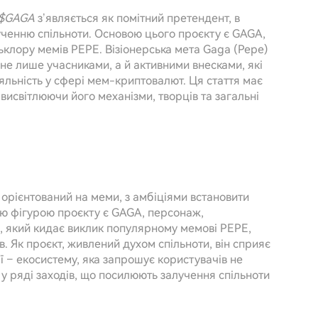
 $GAGA
з’являється як помітний претендент, в
ученню спільноти. Основою цього проєкту є GAGA,
ьклору мемів PEPE. Візіонерська мета Gaga (Pepe)
є не лише учасниками, а й активними внесками, які
яльність у сфері мем-криптовалют. Ця стаття має
висвітлюючи його механізми, творців та загальні
орієнтований на меми, з амбіціями встановити
ю фігурою проєкту є GAGA, персонаж,
в, який кидає виклик популярному мемові PEPE,
в. Як проєкт, живлений духом спільноти, він сприяє
ї – екосистему, яка запрошує користувачів не
у ряді заходів, що посилюють залучення спільноти