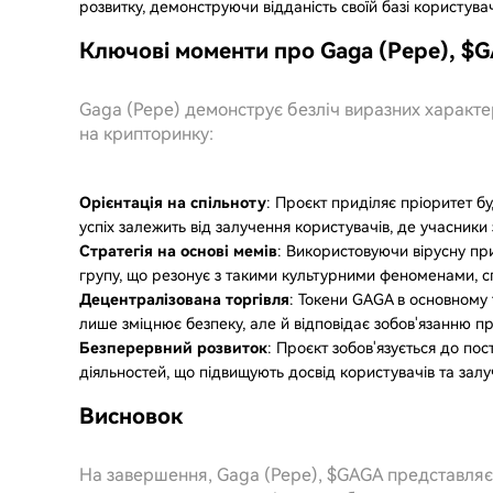
розвитку, демонструючи відданість своїй базі користувач
Ключові моменти про Gaga (Pepe), $
Gaga (Pepe) демонструє безліч виразних характер
на крипторинку:
Орієнтація на спільноту
: Проєкт приділяє пріоритет бу
успіх залежить від залучення користувачів, де учасники 
Стратегія на основі мемів
: Використовуючи вірусну п
групу, що резонує з такими культурними феноменами, сп
Децентралізована торгівля
: Токени GAGA в основному
лише зміцнює безпеку, але й відповідає зобов'язанню пр
Безперервний розвиток
: Проєкт зобов'язується до по
діяльностей, що підвищують досвід користувачів та залуч
Висновок
На завершення, Gaga (Pepe), $GAGA представляє