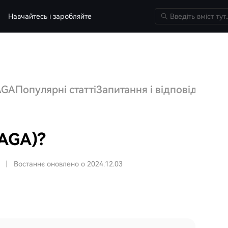
Навчайтесь і заробляйте
AGA
Популярні статті
Запитання і відповіді щод
GAGA)?
|
Востаннє оновлено о 2024.12.03