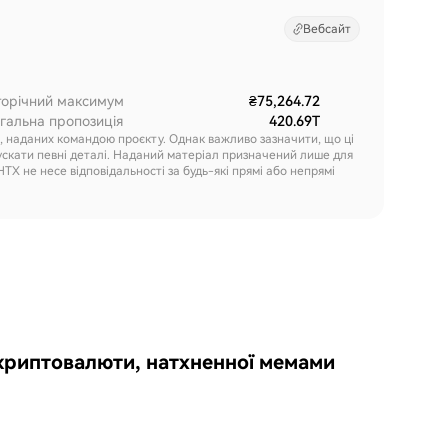
Вебсайт
торічний максимум
₴75,264.72
гальна пропозиція
420.69T
х, наданих командою проєкту. Однак важливо зазначити, що ці
ускати певні деталі. Наданий матеріал призначений лише для
HTX не несе відповідальності за будь-які прямі або непрямі
 криптовалюти, натхненної мемами