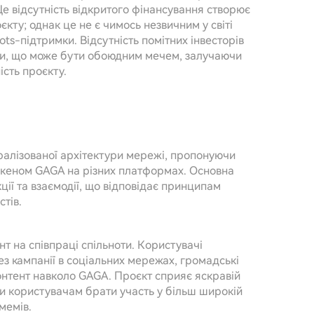
Це відсутність відкритого фінансування створює
єкту; однак це не є чимось незвичним у світі
ots-підтримки. Відсутність помітних інвесторів
ноти, що може бути обоюдним мечем, залучаючи
ість проєкту.
ралізованої архітектури мережі, пропонуючи
 токеном GAGA на різних платформах. Основна
ції та взаємодії, що відповідає принципам
стів.
т на співпраці спільноти. Користувачі
ез кампанії в соціальних мережах, громадські
онтент навколо GAGA. Проєкт сприяє яскравій
чи користувачам брати участь у більш широкій
мемів.