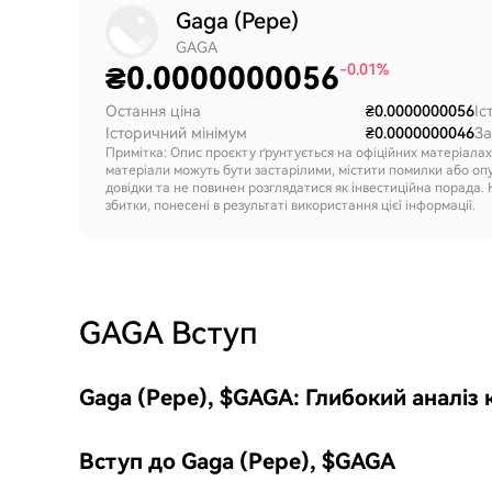
Gaga (Pepe)
GAGA
₴
0.0000000056
-0.01%
Остання ціна
₴0.0000000056
Іс
Історичний мінімум
₴0.0000000046
За
Примітка: Опис проєкту ґрунтується на офіційних матеріала
матеріали можуть бути застарілими, містити помилки або оп
довідки та не повинен розглядатися як інвестиційна порада. 
збитки, понесені в результаті використання цієї інформації.
GAGA
Вступ
Gaga (Pepe), $GAGA: Глибокий аналіз
Вступ до Gaga (Pepe), $GAGA