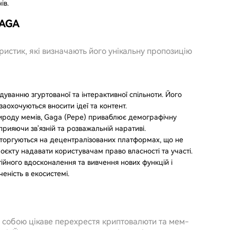
ів.
GAGA
истик, які визначають його унікальну пропозицію
дуванню згуртованої та інтерактивної спільноти. Його
заохочуються вносити ідеї та контент.
рироду мемів, Gaga (Pepe) приваблює демографічну
рияючи зв'язній та розважальній наративі.
 торгуються на децентралізованих платформах, що не
оєкту надавати користувачам право власності та участі.
стійного вдосконалення та вивчення нових функцій і
еність в екосистемі.
 собою цікаве перехрестя криптовалюти та мем-