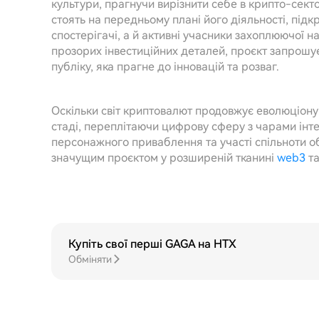
культури, прагнучи вирізнити себе в крипто-секто
стоять на передньому плані його діяльності, пі
спостерігачі, а й активні учасники захоплюючої н
прозорих інвестиційних деталей, проєкт запрошу
публіку, яка прагне до інновацій та розваг.
Оскільки світ криптовалют продовжує еволюціону
стаді, переплітаючи цифрову сферу з чарами інт
персонажного приваблення та участі спільноти о
значущим проєктом у розширеній тканині
web3
та
Купіть свої перші GAGA на HTX
Обміняти