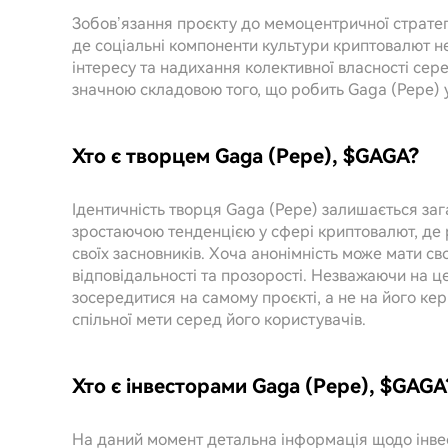
Зобов’язання проєкту до мемоцентричної стратегі
де соціальні компоненти культури криптовалют н
інтересу та надихання колективної власності сере
значною складовою того, що робить Gaga (Pepe) 
Хто є творцем Gaga (Pepe), $GAGA?
Ідентичність творця Gaga (Pepe) залишається за
зростаючою тенденцією у сфері криптовалют, де 
своїх засновників. Хоча анонімність може мати св
відповідальності та прозорості. Незважаючи на це
зосередитися на самому проєкті, а не на його к
спільної мети серед його користувачів.
Хто є інвесторами Gaga (Pepe), $GAGA
На даний момент детальна інформація щодо інвес