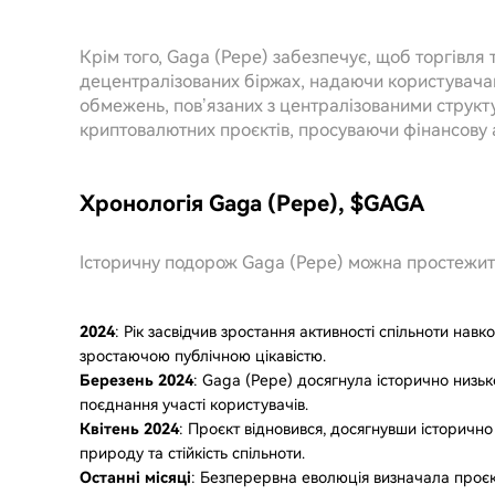
Крім того, Gaga (Pepe) забезпечує, щоб торгівля
децентралізованих біржах, надаючи користувача
обмежень, пов’язаних з централізованими структ
криптовалютних проєктів, просуваючи фінансову 
Хронологія Gaga (Pepe), $GAGA
Історичну подорож Gaga (Pepe) можна простежит
2024
: Рік засвідчив зростання активності спільноти нав
зростаючою публічною цікавістю.
Березень 2024
: Gaga (Pepe) досягнула історично низь
поєднання участі користувачів.
Квітень 2024
: Проєкт відновився, досягнувши історично
природу та стійкість спільноти.
Останні місяці
: Безперервна еволюція визначала проєкт