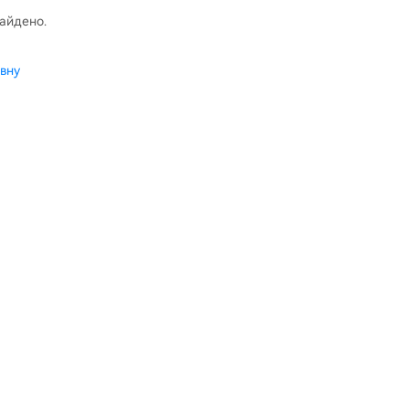
найдено.
вну