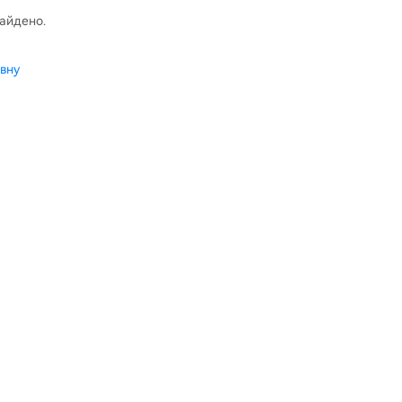
найдено.
вну