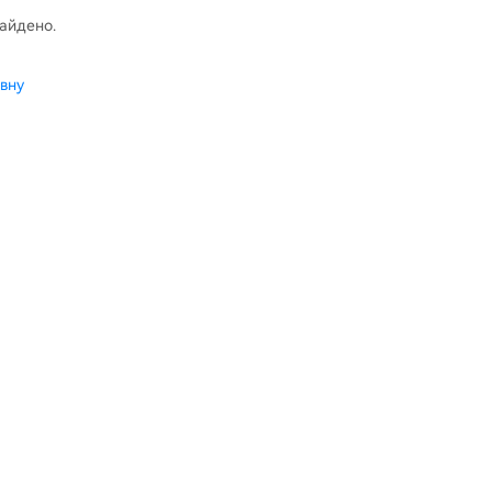
найдено.
вну