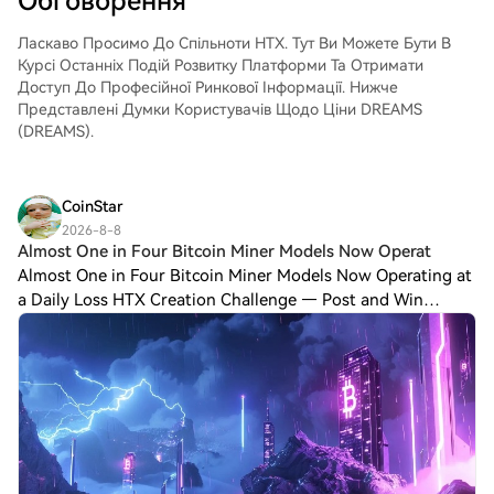
Обговорення
трейдерів.
QUALCOMM Incorporated (QCOM)Легко
торгуйте QUALCOMM Incorporated
Ласкаво Просимо До Спільноти HTX. Тут Ви Можете Бути В
(QCOM) на спотовому ринку HTX. Просто
Курсі Останніх Подій Розвитку Платформи Та Отримати
увійдіть до свого облікового запису,
Доступ До Професійної Ринкової Інформації. Нижче
виберіть торгову пару, укладайте угоди
Представлені Думки Користувачів Щодо Ціни DREAMS
та спостерігайте за ними в режимі
(DREAMS).
реального часу. Ми пропонуємо зручний
досвід як для початківців, так і для
досвідчених трейдерів.
CoinStar
2026-8-8
Almost One in Four Bitcoin Miner Models Now Operat
Almost One in Four Bitcoin Miner Models Now Operating at
a Daily Loss HTX Creation Challenge — Post and Win
1,500UDiscuss Hot Assets , Enter the Lucky DrawLast
Chance: Guess Correctly Today and Win Mo