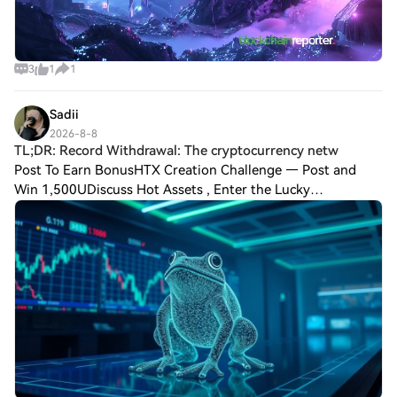
3
1
1
Sadii
2026-8-8
TL;DR: Record Withdrawal: The cryptocurrency netw
Post To Earn BonusHTX Creation Challenge — Post and
Win 1,500UDiscuss Hot Assets , Enter the Lucky
DrawTL;DR: Record Withdrawal: The cryptocurrency
network recorded a daily net outflow of 4.54 trillio