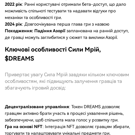
2022 рік
: Ранні користувачі отримали бета-доступ, що дало
можливість спільноті тестувати та надавати відгуки про
механіки та особливості гри.
2024 рік
: Довгоочікувана перша глава гри з назвою
Походження: Падіння Азорії
запланована на ранній доступ,
де гравці можуть заглибитися у сюжет та виклики Азорії.
Ключові особливості Сили Мрій,
$DREAMS
Привертає увагу Сила Мрій завдяки кільком ключовим
особливостям, які підвищують залучення гравців та
збагачують ігровий досвід:
Децентралізоване управління
: Токен DREAMS дозволяє
гравцям активно брати участь в процесі ухвалення рішень,
забезпечуючи, щоб спільнота мала голос у розвитку гри.
Гра на основі NFT
: Інтеграція NFT дозволяє гравцям збирати,
торгувати та налаштовувати унікальні предмети гри,