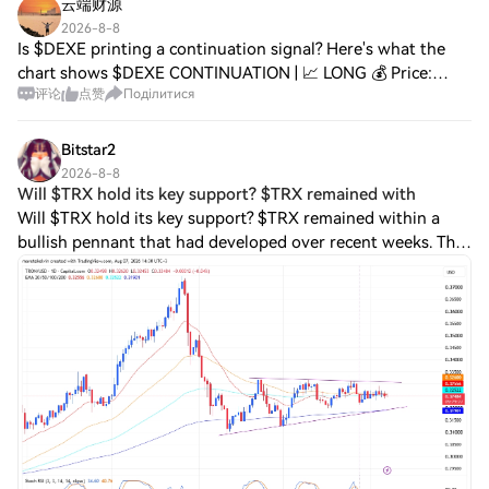
云端财源
2026-8-8
Is $DEXE printing a continuation signal? Here's what the
chart shows $DEXE CONTINUATION | 📈 LONG 💰 Price:
评论
点赞
Поділитися
2.188 📊 24H Range: 2.116 – 2.301 📦 Volume: $18.83M 📐
Technicals: RSI(14): 43.4 — Near Oversold
Bitstar2
2026-8-8
Will $TRX hold its key support? $TRX remained with
Will $TRX hold its key support? $TRX remained within a
bullish pennant that had developed over recent weeks. The
token tested EMA support near $0.323 as the consolidation
narrowed. Meanwhile, TRON’s S