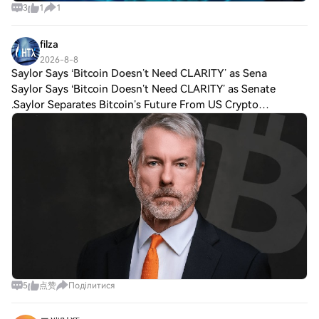
3
1
1
filza
2026-8-8
Saylor Says ‘Bitcoin Doesn’t Need CLARITY’ as Sena
Saylor Says ‘Bitcoin Doesn’t Need CLARITY’ as Senate
.Saylor Separates Bitcoin’s Future From US Crypto
Legislation On Aug. 7, Michael Saylor, executive chairman of
Strategy Inc. (Nasdaq: MSTR), stated
5
点赞
Поділитися