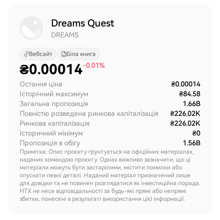
Dreams Quest
DREAMS
Вебсайт
Біла книга
₴
0.00014
-0.01%
Остання ціна
₴0.00014
Історічний максимум
₴84.58
Загальна пропозиція
1.66B
Повністю розведена ринкова капіталізація
₴226.02K
Ринкова капіталізація
₴226.02K
Історичний мінімум
₴0
Пропозиція в обігу
1.56B
Примітка: Опис проєкту ґрунтується на офіційних матеріалах,
наданих командою проєкту. Однак важливо зазначити, що ці
матеріали можуть бути застарілими, містити помилки або
опускати певні деталі. Наданий матеріал призначений лише
для довідки та не повинен розглядатися як інвестиційна порада.
HTX не несе відповідальності за будь-які прямі або непрямі
збитки, понесені в результаті використання цієї інформації.