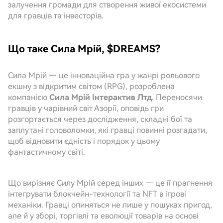
залучення громади для створення живої екосистеми
для гравців та інвесторів.
Що таке Сила Мрій, $DREAMS?
Сила Мрій — це інноваційна гра у жанрі рольового
екшну з відкритим світом (RPG), розроблена
компанією
Сила Мрій Інтерактив Лтд
. Переносячи
гравців у чарівний світ Азорії, оповідь гри
розгортається через дослідження, складні бої та
заплутані головоломки, які гравці повинні розгадати,
щоб відновити єдність і порядок у цьому
фантастичному світі.
Що вирізняє Силу Мрій серед інших — це її прагнення
інтегрувати блокчейн-технології та NFT в ігрові
механіки. Гравці опиняться не лише у пошуках пригод,
але й у зборі, торгівлі та еволюції товарів на основі