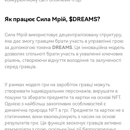
Як працює Сила Мрій, $DREAMS?
Сила Мрій використовує децентралізовану структуру,
яка дає змогу гравцям брати участь в управлінні грою
за допомогою токена
DREAMS
. Ця інноваційна модель
дозволяє спільноті брати участь в ухваленні ключових
рішень, створюючи відчуття володіння та залученості
серед гравців.
У рамках моделі гри на заробіток гравці можуть
створювати індивідуальних персонажів, вирушати в
пошуки та збирати предмети та картки на основі NFT.
Однією з найбільш захопливих особливостей є
динамічна природа NFT в грі. Предмети та картки не є
статичними; вони еволюціонують з часом на основі
результатів гри. Ця функція заохочує гравців активно
взаємодіяти з грою, оскільки їхні дії безпосередньо