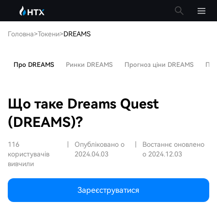
Головна
>
Токени
>
DREAMS
Про DREAMS
Ринки DREAMS
Прогноз ціни DREAMS
Поп
Що таке Dreams Quest
(DREAMS)?
116
|
Опубліковано о
|
Востаннє оновлено
користувачів
2024.04.03
о 2024.12.03
вивчили
Зареєструватися