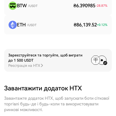
BTW
₴6.390985
-28.87
%
/USDT
ETH
₴86,139.52
+
0.12
%
/USDT
Зареєструйтеся та торгуйте, щоб виграти
до 1 500 USDT
Реєстрація на HTX
Завантажити додаток HTX
Завантажте додаток HTX, щоб запускати боти сіткової
торгівлі будь-де і будь-коли та використовувати
ринкові можливості.