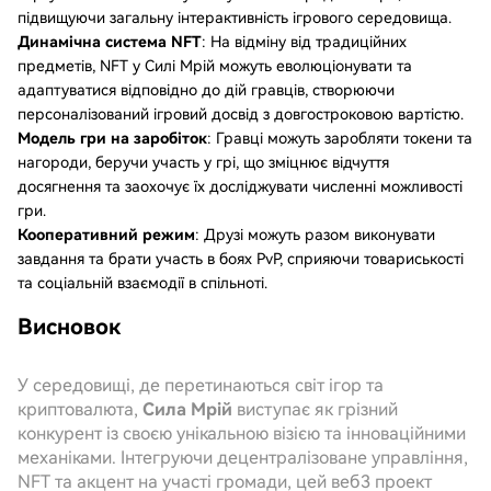
підвищуючи загальну інтерактивність ігрового середовища.
Динамічна система NFT
: На відміну від традиційних
предметів, NFT у Силі Мрій можуть еволюціонувати та
адаптуватися відповідно до дій гравців, створюючи
персоналізований ігровий досвід з довгостроковою вартістю.
Модель гри на заробіток
: Гравці можуть заробляти токени та
нагороди, беручи участь у грі, що зміцнює відчуття
досягнення та заохочує їх досліджувати численні можливості
гри.
Кооперативний режим
: Друзі можуть разом виконувати
завдання та брати участь в боях PvP, сприяючи товариськості
та соціальній взаємодії в спільноті.
Висновок
У середовищі, де перетинаються світ ігор та
криптовалюта,
Сила Мрій
виступає як грізний
конкурент із своєю унікальною візією та інноваційними
механіками. Інтегруючи децентралізоване управління,
NFT та акцент на участі громади, цей веб3 проект