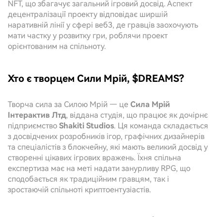
NFT, що збагачує загальний ігровий досвід. Аспект
децентралізації проекту відповідає ширшій
наративній лінії у сфері веб3, де гравців заохочують
мати частку у розвитку гри, роблячи проект
орієнтованим на спільноту.
Хто є творцем Сили Мрій, $DREAMS?
Творча сила за Силою Мрій — це
Сила Мрій
Інтерактив Лтд
, віддана студія, що працює як дочірнє
підприємство
Shakiti Studios
. Ця команда складається
з досвідчених розробників ігор, графічних дизайнерів
та спеціалістів з блокчейну, які мають великий досвід у
створенні цікавих ігрових вражень. Їхня спільна
експертиза має на меті надати занурливу RPG, що
сподобається як традиційним гравцям, так і
зростаючій спільноті криптоентузіастів.