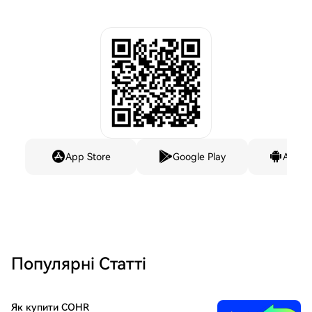
App Store
Google Play
Andro
Популярні Статті
Як купити COHR