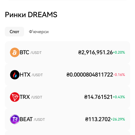
Ринки DREAMS
Спот
Ф'ючерси
BTC
₴2,916,951.26
+
0.20
%
/USDT
HTX
₴0.0000804811722
-0.16
%
/USDT
TRX
₴14.761521
+
0.43
%
/USDT
BEAT
₴113.2702
+
26.29
%
/USDT