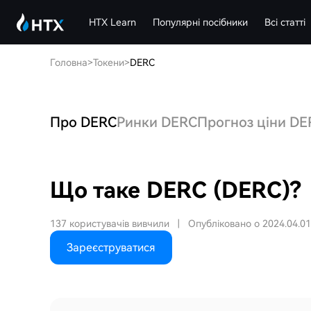
HTX Learn
Популярні посібники
Всі статті
Головна
>
Токени
>
DERC
Про DERC
Ринки DERC
Прогноз ціни DE
Що таке DERC (DERC)?
137 користувачів вивчили
|
Опубліковано о 2024.04.01
Зареєструватися