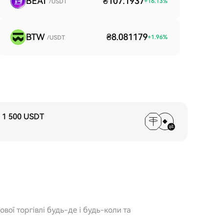
BEAT
₴107.1937
+
16.13
%
/USDT
BTW
₴8.081179
+
1.96
%
/USDT
 1 500 USDT
вої торгівлі будь-де і будь-коли та