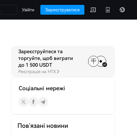
Увійти
Зареєструватися
Зареєструйтеся та
 DERC
Обговорення
торгуйте, щоб виграти
до 1 500 USDT
Реєстрація на HTX
Соціальні мережі
Пов’язані новини