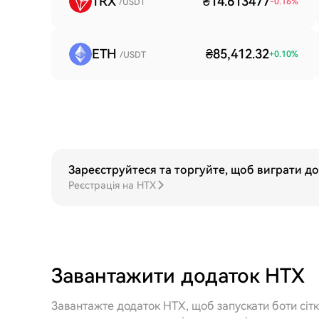
TRX
₴14.613477
-0.16
%
/USDT
ETH
₴85,412.32
+
0.10
%
/USDT
Зареєструйтеся та торгуйте, щоб виграти до
Реєстрація на HTX
Завантажити додаток HTX
Завантажте додаток HTX, щоб запускати боти сітко