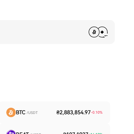
BTC
₴2,883,854.97
-0.10
%
/USDT