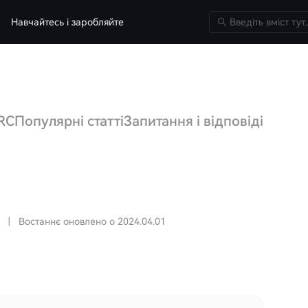
Навчайтесь і заробляйте
RC
Популярні статті
Запитання і відповіді щодо
|
Востаннє оновлено о 2024.04.01