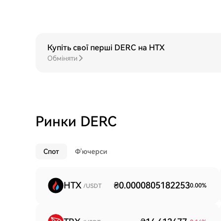
Купіть свої перші DERC на HTX
Обміняти
Ринки DERC
Спот
Ф'ючерси
HTX
₴0.0000805182253
0.00
%
/USDT