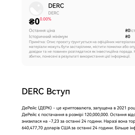
DERC
DERC
₴
0
0.00%
Остання ціна
₴0
Іс
Історичний мінімум
₴0
Примітка: Опис проєкту ґрунтується на офіційних матеріала
матеріали можуть бути застарілими, містити помилки або оп
довідки та не повинен розглядатися як інвестиційна порада. 
збитки, понесені в результаті використання цієї інформації.
DERC
Вступ
ДеРейс (ДЕРК) - це криптовалюта, запущена в 2021 роц
ДеРейс є постачання в розмірі 120,000,000. Остання ві
знизилася на -7,23 за останні 24 години. Наразі вона то
640,477,70 доларів США за останні 24 години. Більше ін