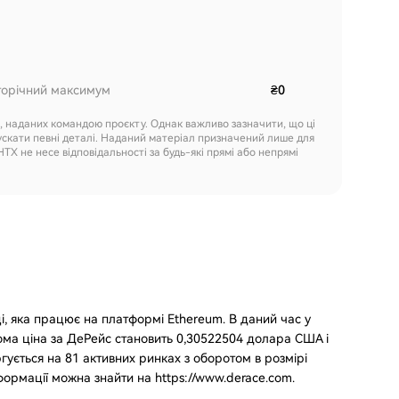
торічний максимум
₴0
х, наданих командою проєкту. Однак важливо зазначити, що ці
ускати певні деталі. Наданий матеріал призначений лише для
HTX не несе відповідальності за будь-які прямі або непрямі
і, яка працює на платформі Ethereum. В даний час у
дома ціна за ДеРейс становить 0,30522504 долара США і
ргується на 81 активних ринках з оборотом в розмірі
формації можна знайти на https://www.derace.com.