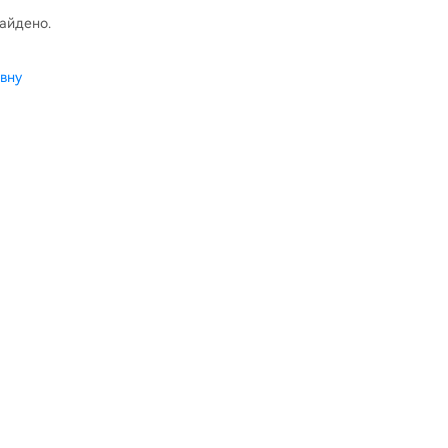
найдено.
вну