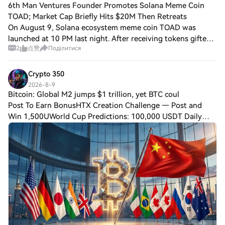
6th Man Ventures Founder Promotes Solana Meme Coin
TOAD; Market Cap Briefly Hits $20M Then Retreats
On August 9, Solana ecosystem meme coin TOAD was
launched at 10 PM last night. After receiving tokens gifted
2
点赞
Поділитися
by the TOAD community, 6th Man Ventures founder Mike
Dudas repeatedly promoted it on social
Crypto 350
2026-8-9
Bitcoin: Global M2 jumps $1 trillion, yet BTC coul
Post To Earn BonusHTX Creation Challenge — Post and
Win 1,500UWorld Cup Predictions: 100,000 USDT Daily
Bitcoin: Global M2 jumps $1 trillion, yet BTC could still fall
– Why?The crypto market has yet t