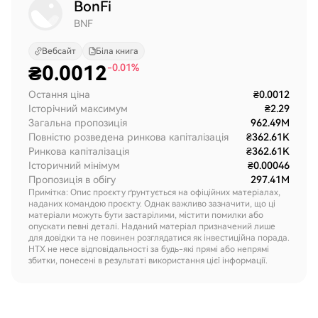
BonFi
BNF
Вебсайт
Біла книга
₴
0.0012
-0.01%
Остання ціна
₴0.0012
Історічний максимум
₴2.29
Загальна пропозиція
962.49M
Повністю розведена ринкова капіталізація
₴362.61K
Ринкова капіталізація
₴362.61K
Історичний мінімум
₴0.00046
Пропозиція в обігу
297.41M
Примітка: Опис проєкту ґрунтується на офіційних матеріалах,
наданих командою проєкту. Однак важливо зазначити, що ці
матеріали можуть бути застарілими, містити помилки або
опускати певні деталі. Наданий матеріал призначений лише
для довідки та не повинен розглядатися як інвестиційна порада.
HTX не несе відповідальності за будь-які прямі або непрямі
збитки, понесені в результаті використання цієї інформації.