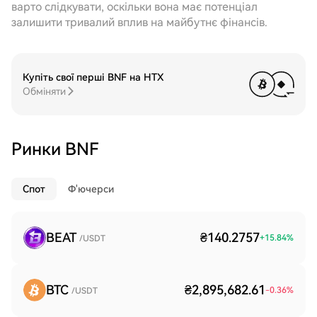
варто слідкувати, оскільки вона має потенціал
залишити тривалий вплив на майбутнє фінансів.
Купіть свої перші BNF на HTX
Обміняти
Ринки BNF
Спот
Ф'ючерси
BEAT
₴140.2757
+
15.84
%
/USDT
BTC
₴2,895,682.61
-0.36
%
/USDT