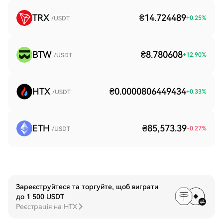
TRX
₴14.724489
+
0.25
%
/USDT
BTW
₴8.780608
+
12.90
%
/USDT
HTX
₴0.0000806449434
+
0.33
%
/USDT
ETH
₴85,573.39
-0.27
%
/USDT
Зареєструйтеся та торгуйте, щоб виграти
до 1 500 USDT
Реєстрація на HTX