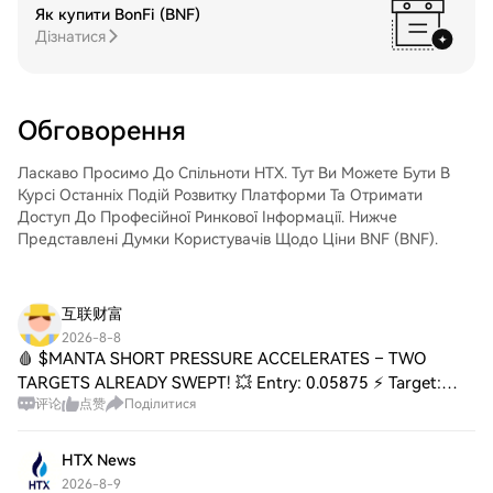
Coherent Corp. (COHR)Легко торгуйте
Як купити BonFi (BNF)
QUALCOMM Incorporated (QCOM)Після
Coherent Corp. (COHR) на спотовому
Дізнатися
придбання QUALCOMM Incorporated
ринку HTX. Просто увійдіть до свого
(QCOM) збережіть його у своєму
облікового запису, виберіть торгову пару,
обліковому записі на HTX. Крім того, ви
укладайте угоди та спостерігайте за
можете відправити його в інше місце за
ними в режимі реального часу. Ми
Обговорення
допомогою блокчейн-переказу або
пропонуємо зручний досвід як для
використовувати його для торгівлі
початківців, так і для досвідчених
іншими криптовалютами.Крок 4: Торгівля
Ласкаво Просимо До Спільноти HTX. Тут Ви Можете Бути В
трейдерів.
QUALCOMM Incorporated (QCOM)Легко
Курсі Останніх Подій Розвитку Платформи Та Отримати
торгуйте QUALCOMM Incorporated
Доступ До Професійної Ринкової Інформації. Нижче
(QCOM) на спотовому ринку HTX. Просто
Представлені Думки Користувачів Щодо Ціни BNF (BNF).
увійдіть до свого облікового запису,
виберіть торгову пару, укладайте угоди
та спостерігайте за ними в режимі
互联财富
реального часу. Ми пропонуємо зручний
2026-8-8
досвід як для початківців, так і для
🩸 $MANTA SHORT PRESSURE ACCELERATES – TWO
досвідчених трейдерів.
TARGETS ALREADY SWEPT! 💥 Entry: 0.05875 ⚡ Target:
评论
点赞
Поділитися
0.05550 🚀 Target: 0.05300 🚀 Stop Loss: 0.05947 ⚠️ The
short thesis is playing out exactly as the order flow
HTX News
2026-8-9