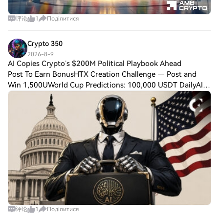
评论
1
Поділитися
Crypto 350
2026-8-9
AI Copies Crypto’s $200M Political Playbook Ahead
Post To Earn BonusHTX Creation Challenge — Post and
Win 1,500UWorld Cup Predictions: 100,000 USDT DailyAI
Copies Crypto’s $200M Political Playbook Ahead of
2026Artificial intelligence companies and th
评论
1
Поділитися