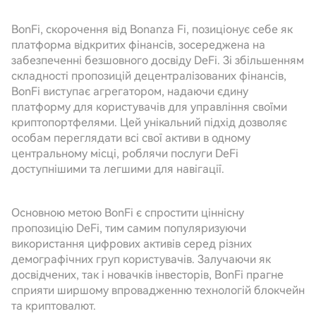
BonFi, скорочення від Bonanza Fi, позиціонує себе як
платформа відкритих фінансів, зосереджена на
забезпеченні безшовного досвіду DeFi. Зі збільшенням
складності пропозицій децентралізованих фінансів,
BonFi виступає агрегатором, надаючи єдину
платформу для користувачів для управління своїми
криптопортфелями. Цей унікальний підхід дозволяє
особам переглядати всі свої активи в одному
центральному місці, роблячи послуги DeFi
доступнішими та легшими для навігації.
Основною метою BonFi є спростити ціннісну
пропозицію DeFi, тим самим популяризуючи
використання цифрових активів серед різних
демографічних груп користувачів. Залучаючи як
досвідчених, так і новачків інвесторів, BonFi прагне
сприяти ширшому впровадженню технологій блокчейн
та криптовалют.