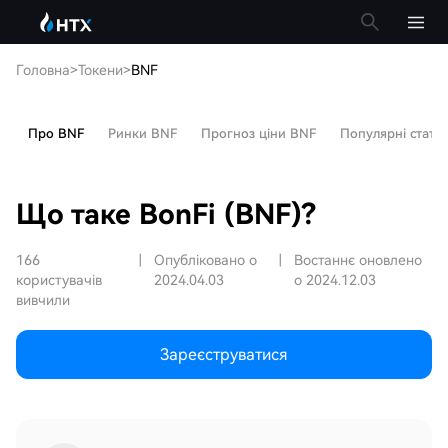
Головна
>
Токени
>
BNF
Про BNF
Ринки BNF
Прогноз ціни BNF
Популярні статті
Що таке BonFi (BNF)?
166
|
Опубліковано о
|
Востаннє оновлено
користувачів
2024.04.03
о 2024.12.03
вивчили
Зареєструватися