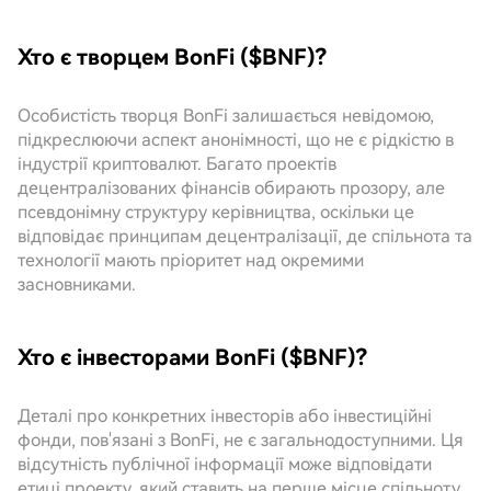
Хто є творцем BonFi ($BNF)?
Особистість творця BonFi залишається невідомою,
підкреслюючи аспект анонімності, що не є рідкістю в
індустрії криптовалют. Багато проектів
децентралізованих фінансів обирають прозору, але
псевдонімну структуру керівництва, оскільки це
відповідає принципам децентралізації, де спільнота та
технології мають пріоритет над окремими
засновниками.
Хто є інвесторами BonFi ($BNF)?
Деталі про конкретних інвесторів або інвестиційні
фонди, пов'язані з BonFi, не є загальнодоступними. Ця
відсутність публічної інформації може відповідати
етиці проекту, який ставить на перше місце спільноту