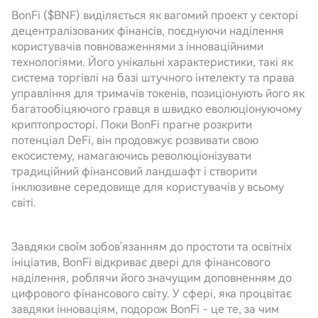
BonFi ($BNF) виділяється як вагомий проект у секторі
децентралізованих фінансів, поєднуючи наділення
користувачів повноваженнями з інноваційними
технологіями. Його унікальні характеристики, такі як
система торгівлі на базі штучного інтелекту та права
управління для тримачів токенів, позиціонують його як
багатообіцяючого гравця в швидко еволюціонуючому
криптопросторі. Поки BonFi прагне розкрити
потенціал DeFi, він продовжує розвивати свою
екосистему, намагаючись революціонізувати
традиційний фінансовий ландшафт і створити
інклюзивне середовище для користувачів у всьому
світі.
Завдяки своїм зобов'язанням до простоти та освітніх
ініціатив, BonFi відкриває двері для фінансового
наділення, роблячи його значущим доповненням до
цифрового фінансового світу. У сфері, яка процвітає
завдяки інноваціям, подорож BonFi - це те, за чим