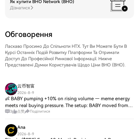
Як купити BHO Network (BHO)
придбання QUALCOMM Incorporated
ринку HTX. Просто увійдіть до свого
Дізнатися
(QCOM) збережіть його у своєму
облікового запису, виберіть торгову пару,
обліковому записі на HTX. Крім того, ви
укладайте угоди та спостерігайте за
можете відправити його в інше місце за
ними в режимі реального часу. Ми
допомогою блокчейн-переказу або
пропонуємо зручний досвід як для
Обговорення
використовувати його для торгівлі
початківців, так і для досвідчених
іншими криптовалютами.Крок 4: Торгівля
трейдерів.
QUALCOMM Incorporated (QCOM)Легко
Ласкаво Просимо До Спільноти HTX. Тут Ви Можете Бути В
торгуйте QUALCOMM Incorporated
Курсі Останніх Подій Розвитку Платформи Та Отримати
(QCOM) на спотовому ринку HTX. Просто
Доступ До Професійної Ринкової Інформації. Нижче
увійдіть до свого облікового запису,
Представлені Думки Користувачів Щодо Ціни BHO (BHO).
виберіть торгову пару, укладайте угоди
та спостерігайте за ними в режимі
реального часу. Ми пропонуємо зручний
云币智富
досвід як для початківців, так і для
2026-8-9
досвідчених трейдерів.
👶 BABY pumping +10% on rising volume — meme energy
meets real buying pressure. The setup: BABY moved from
3
点赞
Поділитися
$0.0117 to $0.013 on $54.4M volume — surprisingly liquid
for a meme token. 4H RSI at 74.5 (ove
Ana
2026-8-9