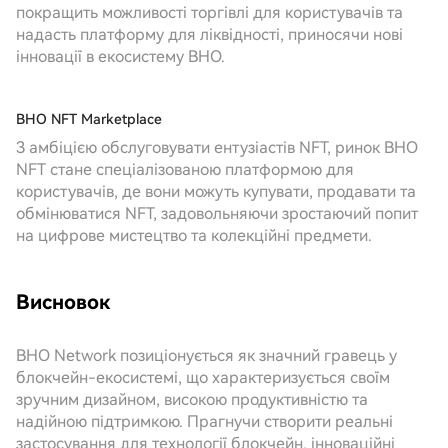
покращить можливості торгівлі для користувачів та
надасть платформу для ліквідності, приносячи нові
інновації в екосистему BHO.
BHO NFT Marketplace
З амбіцією обслуговувати ентузіастів NFT, ринок BHO
NFT стане спеціалізованою платформою для
користувачів, де вони можуть купувати, продавати та
обмінюватися NFT, задовольняючи зростаючий попит
на цифрове мистецтво та колекційні предмети.
Висновок
BHO Network позиціонується як значний гравець у
блокчейн-екосистемі, що характеризується своїм
зручним дизайном, високою продуктивністю та
надійною підтримкою. Прагнучи створити реальні
застосування для технології блокчейн, інноваційні