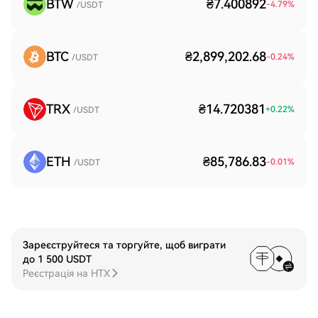
BTW
₴7.400892
-4.79
%
/USDT
BTC
₴2,899,202.68
-0.24
%
/USDT
TRX
₴14.720381
+
0.22
%
/USDT
ETH
₴85,786.83
-0.01
%
/USDT
Зареєструйтеся та торгуйте, щоб виграти
до 1 500 USDT
Реєстрація на HTX