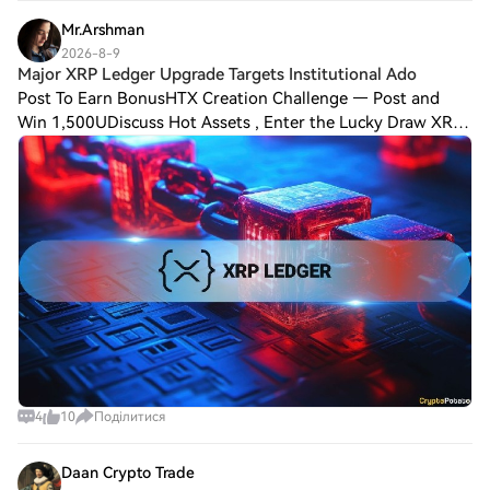
Entry Zone: 0.00750 – 0.00775 TP1: 0.00795 TP2: 0.00825
TP3: 0.0
Mr.Arshman
2026-8-9
Major XRP Ledger Upgrade Targets Institutional Ado
Post To Earn BonusHTX Creation Challenge — Post and
Win 1,500UDiscuss Hot Assets , Enter the Lucky Draw XRPL
has released version 3.3.0, which takes another step toward
becoming infrastructure for ins
4
10
Поділитися
Daan Crypto Trade