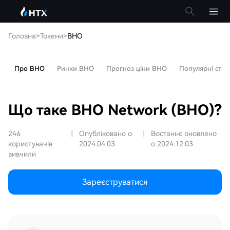
Головна
>
Токени
>
BHO
Про BHO
Ринки BHO
Прогноз ціни BHO
Популярні статт
Що таке BHO Network (BHO)?
246
|
Опубліковано о
|
Востаннє оновлено
користувачів
2024.04.03
о 2024.12.03
вивчили
Зареєструватися