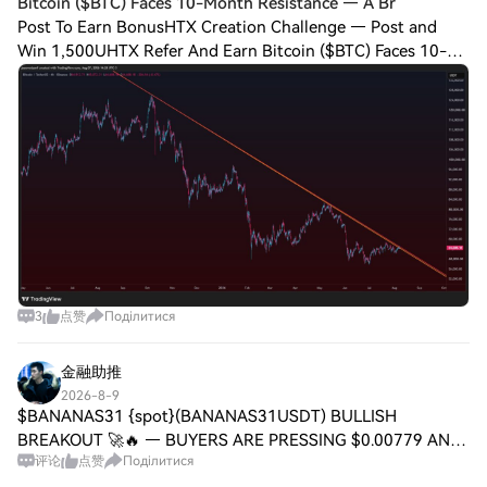
Bitcoin ($BTC) Faces 10-Month Resistance — A Br
Post To Earn BonusHTX Creation Challenge — Post and
Win 1,500UHTX Refer And Earn Bitcoin ($BTC) Faces 10-
Month Resistance — A Breakout Could Change Everything
Bitcoin remains trapped below a major 10-
3
点赞
Поділитися
金融助推
2026-8-9
$BANANAS31 {spot}(BANANAS31USDT) BULLISH
BREAKOUT 🚀🔥 — BUYERS ARE PRESSING $0.00779 AND
评论
点赞
Поділитися
COULD TARGET $0.00850 NEXT! Trade Setup: Long 🟢