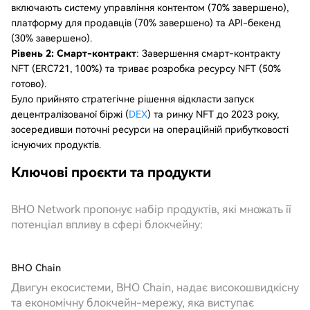
включають систему управління контентом (70% завершено),
платформу для продавців (70% завершено) та API-бекенд
(30% завершено).
Рівень 2: Смарт-контракт
: Завершення смарт-контракту
NFT (ERC721, 100%) та триває розробка ресурсу NFT (50%
готово).
Було прийнято стратегічне рішення відкласти запуск
децентралізованої біржі (
DEX
) та ринку NFT до 2023 року,
зосередивши поточні ресурси на операційній прибутковості
існуючих продуктів.
Ключові проєкти та продукти
BHO Network пропонує набір продуктів, які множать її
потенціал впливу в сфері блокчейну:
BHO Chain
Двигун екосистеми, BHO Chain, надає високошвидкісну
та економічну блокчейн-мережу, яка виступає