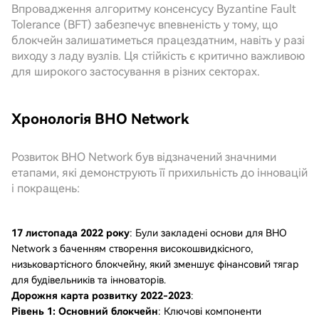
Впровадження алгоритму консенсусу Byzantine Fault
Tolerance (BFT) забезпечує впевненість у тому, що
блокчейн залишатиметься працездатним, навіть у разі
виходу з ладу вузлів. Ця стійкість є критично важливою
для широкого застосування в різних секторах.
Хронологія BHO Network
Розвиток BHO Network був відзначений значними
етапами, які демонструють її прихильність до інновацій
і покращень:
17 листопада 2022 року
: Були закладені основи для BHO
Network з баченням створення високошвидкісного,
низьковартісного блокчейну, який зменшує фінансовий тягар
для будівельників та інноваторів.
Дорожня карта розвитку 2022-2023
:
Рівень 1: Основний блокчейн
: Ключові компоненти