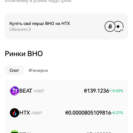
блокчейну в різних індустріях.
Купіть свої перші BHO на HTX
Обміняти
Ринки BHO
Спот
Ф'ючерси
BEAT
₴139.1236
+
15.02
%
/USDT
HTX
₴0.0000805109816
+
0.27
%
/USDT