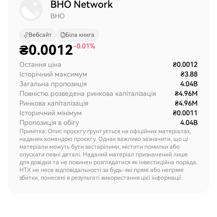
BHO Network
BHO
Вебсайт
Біла книга
₴
0.0012
-0.01%
Остання ціна
₴0.0012
Історічний максимум
₴3.88
Загальна пропозиція
4.04B
Повністю розведена ринкова капіталізація
₴4.96M
Ринкова капіталізація
₴4.96M
Історичний мінімум
₴0.0011
Пропозиція в обігу
4.04B
Примітка: Опис проєкту ґрунтується на офіційних матеріалах,
наданих командою проєкту. Однак важливо зазначити, що ці
матеріали можуть бути застарілими, містити помилки або
опускати певні деталі. Наданий матеріал призначений лише
для довідки та не повинен розглядатися як інвестиційна порада.
HTX не несе відповідальності за будь-які прямі або непрямі
збитки, понесені в результаті використання цієї інформації.