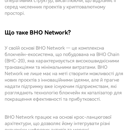
оперативних структур, висвітлюючи, що відрізняє її
серед численних проектів у криптовалютному
просторі.
Що таке BHO Network?
У своїй основі BHO Network — це комплексна
блокчейн-екосистема, що побудована на BHO Chain
(BHC-20), яка характеризується високошвидкісними
транзакціями та мінімальними витратами. BHO
Network не лише має на меті створити можливості для
нових проєктів з інноваційними ідеями, але й прагне
надати підтримку вже існуючим підприємствам, які
розглядають технологію блокчейн як каталізатор для
покращення ефективності та прибутковості.
BHO Network працює на основі крос-ланцюгової
архітектури, що дозволяє йому інтегрувати різні
економіки цифрових активів та мережі