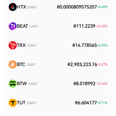
HTX
₴0.0000809575207
+
0.49
%
/USDT
BEAT
₴111.2239
-26.55
%
/USDT
TRX
₴14.778565
+
0.25
%
/USDT
BTC
₴2,903,223.76
-0.27
%
/USDT
BTW
₴8.018992
-12.62
%
/USDT
TUT
₴6.604177
+
0.71
%
/USDT