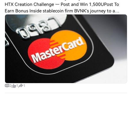
HTX Creation Challenge — Post and Win 1,500UPost To
Earn Bonus Inside stablecoin firm BVNK’s journey to a
$1.8B acquisition by Mastercard Long before big-ticket
crypto deals and billion-dollar acquisi
2
1
1