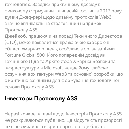
технологіях. Завдяки практичному досвіду в
ринковому формуванні та власній торгівлі з 2017 року,
думки Джеффері щодо дизайну протоколів Web3
значно впливають на стратегічний напрямок
Протоколу A3S.
Джейкоб
, працюючи на посаді Технічного Директора
(CTO), може похвалитися вражаючою кар'єрою в
області хмарних рішень, особливо з організаціями
Fortune Global 500. Його попередній досвід як
Технічного Ліда та Архітектора Хмарної Безпеки та
Інфраструктури в Microsoft надає йому глибоке
розуміння архітектури Web3 та основної розробки, що
є критично важливим для формування технологічної
основи Протоколу A3S.
Інвестори Протоколу A3S
Наразі конкретні дані щодо інвесторів Протоколу A3S
не розкриваються публічно. Ця відсутність прозорості
не є незвичайною в криптопросторі, де багато