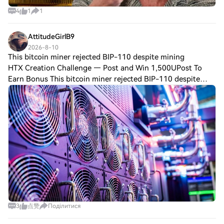
4
1
1
AttitudeGirlB9
2026-8-10
This bitcoin miner rejected BIP-110 despite mining
HTX Creation Challenge — Post and Win 1,500UPost To
Earn Bonus This bitcoin miner rejected BIP-110 despite
mining through a pool that supported itA bitcoin miner
chose not to back BIP-110 on Sunday, u
3
点赞
Поділитися