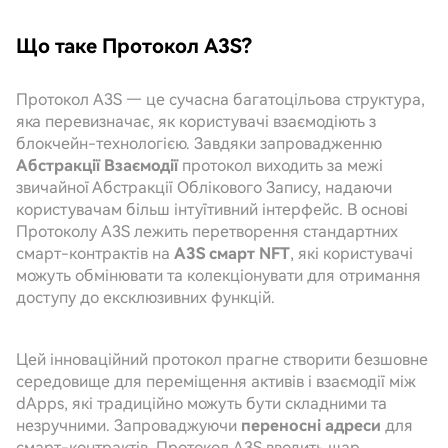
Що таке Протокол A3S?
Протокол A3S — це сучасна багатоцільова структура,
яка перевизначає, як користувачі взаємодіють з
блокчейн-технологією. Завдяки запровадженню
Абстракції Взаємодії
протокол виходить за межі
звичайної Абстракції Облікового Запису, надаючи
користувачам більш інтуїтивний інтерфейс. В основі
Протоколу A3S лежить перетворення стандартних
смарт-контрактів на
A3S смарт NFT
, які користувачі
можуть обмінювати та колекціонувати для отримання
доступу до ексклюзивних функцій.
Цей інноваційний протокол прагне створити безшовне
середовище для переміщення активів і взаємодії між
dApps, які традиційно можуть бути складними та
незручними. Запроваджуючи
переносні адреси
для
смарт-контрактів, Протокол A3S вводить шар