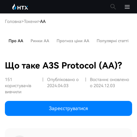
Головна
>
Токени
>
AA
Про AA
Ринки AA
Прогноз ціни AA
Популярні статті
Що таке A3S Protocol (AA)?
151
|
Опубліковано о
|
Востаннє оновлено
користувачів
2024.04.03
о 2024.12.03
вивчили
Зареєструватися