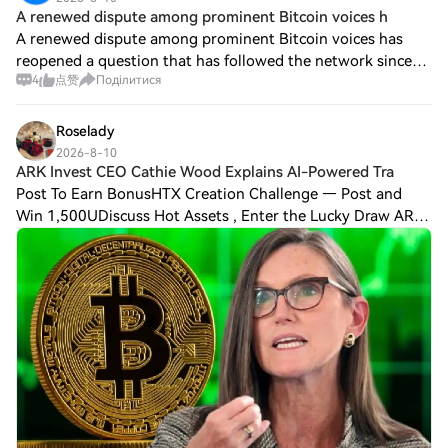
A renewed dispute among prominent Bitcoin voices h
A renewed dispute among prominent Bitcoin voices has
reopened a question that has followed the network since
4
点赞
Поділитися
its major 2017 splits. The argument is not whether the
protocol changed. Several upgrades h
Roselady
2026-8-10
ARK Invest CEO Cathie Wood Explains AI-Powered Tra
Post To Earn BonusHTX Creation Challenge — Post and
Win 1,500UDiscuss Hot Assets , Enter the Lucky Draw ARK
Invest CEO Cathie Wood said that the widespread adoption
of AI-powered commerce could create