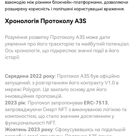
взаємодію між різними блокчейн-платформами, дозволяючи
розширену корисність і поліпшені користувацькі враження.
Хронологія Протоколу A3S
Розуміння розвитку Протоколу A3S може дати
уявлення про його траєкторію та майбутній потенціал.
Ось хронологія, що підкреслює значні події в його
історії:
Середина 2022 року
: Протокол A3S був офіційно
запущений, з розгортанням його контракту V1.0 в
мережі Polygon. Це заклало основу для його
інноваційних пропозицій.
2023 рік
: Протокол запропонував
ERC-7513
,
запроваджуючи Смарт NFT з виконуваною логікою та
компоностією, що стало значним досягненням у
функціональності NFT.
Жовтень 2023 року
: Сфокусувавшись на подальшій