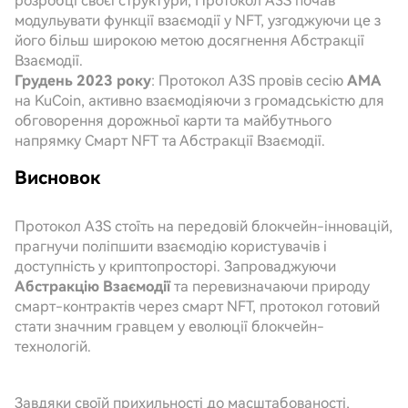
розробці своєї структури, Протокол A3S почав
модульувати функції взаємодії у NFT, узгоджуючи це з
його більш широкою метою досягнення Абстракції
Взаємодії.
Грудень 2023 року
: Протокол A3S провів сесію
AMA
на KuCoin, активно взаємодіяючи з громадськістю для
обговорення дорожньої карти та майбутнього
напрямку Смарт NFT та Абстракції Взаємодії.
Висновок
Протокол A3S стоїть на передовій блокчейн-інновацій,
прагнучи поліпшити взаємодію користувачів і
доступність у криптопросторі. Запроваджуючи
Абстракцію Взаємодії
та перевизначаючи природу
смарт-контрактів через смарт NFT, протокол готовий
стати значним гравцем у еволюції блокчейн-
технологій.
Завдяки своїй прихильності до масштабованості,