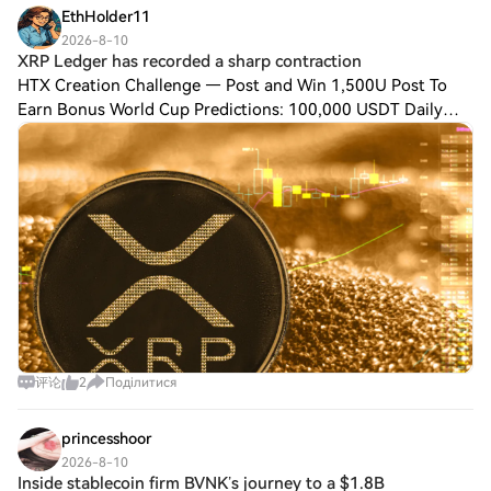
EthHolder11
2026-8-10
XRP Ledger has recorded a sharp contraction
HTX Creation Challenge — Post and Win 1,500U Post To
Earn Bonus World Cup Predictions: 100,000 USDT Daily
XRP Ledger has recorded a sharp contraction in payment
volume after another temporary burst of
评论
2
Поділитися
princesshoor
2026-8-10
Inside stablecoin firm BVNK’s journey to a $1.8B