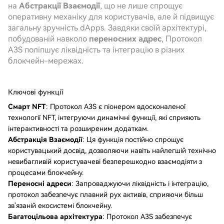
на
Абстракції Взаємодії
, що не лише спрощує
оперативну механіку для користувачів, але й підвищує
загальну зручність dApps. Завдяки своїй архітектурі,
побудованій навколо
переносних адрес
, Протокол
A3S поліпшує ліквідність та інтеграцію в різних
блокчейн-мережах.
Ключові функції
Смарт NFT
: Протокол A3S є піонером вдосконаленої
технології NFT, інтегруючи динамічні функції, які сприяють
інтерактивності та розширеним додаткам.
Абстракція Взаємодії
: Ця функція постійно спрощує
користувацький досвід, дозволяючи навіть найлегшій технічно
невибагливій користувачеві безперешкодно взаємодіяти з
процесами блокчейну.
Переносні адреси
: Запроваджуючи ліквідність і інтеграцію,
протокол забезпечує плавний рух активів, сприяючи більш
зв'язаній екосистемі блокчейну.
Багатоцільова архітектура
: Протокол A3S забезпечує