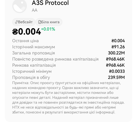
A3S Protocol
AA
Вебсайт
Біла книга
₴
0.004
+0.01%
Остання ціна
₴0.004
Історічний максимум
₴91.26
Загальна пропозиція
300.22M
Повністю розведена ринкова капіталізація
₴968.46K
Ринкова капіталізація
₴968.46K
Історичний мінімум
₴0.0033
Пропозиція в обігу
239.59M
Примітка: Опис проєкту ґрунтується на офіційних матеріалах,
наданих командою проєкту. Однак важливо зазначити, що ці
матеріали можуть бути застарілими, містити помилки або
опускати певні деталі. Наданий матеріал призначений лише
для довідки та не повинен розглядатися як інвестиційна порада.
HTX не несе відповідальності за будь-які прямі або непрямі
збитки, понесені в результаті використання цієї інформації.