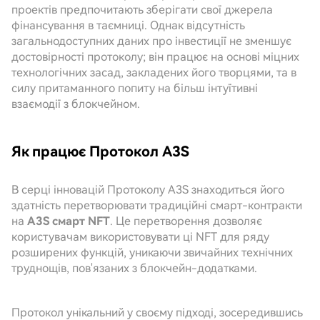
проектів предпочитають зберігати свої джерела
фінансування в таємниці. Однак відсутність
загальнодоступних даних про інвестиції не зменшує
достовірності протоколу; він працює на основі міцних
технологічних засад, закладених його творцями, та в
силу притаманного попиту на більш інтуїтивні
взаємодії з блокчейном.
Як працює Протокол A3S
В серці інновацій Протоколу A3S знаходиться його
здатність перетворювати традиційні смарт-контракти
на
A3S смарт NFT
. Це перетворення дозволяє
користувачам використовувати ці NFT для ряду
розширених функцій, уникаючи звичайних технічних
труднощів, пов'язаних з блокчейн-додатками.
Протокол унікальний у своєму підході, зосередившись