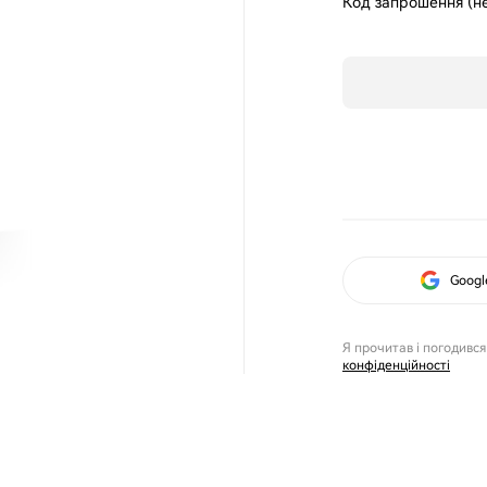
Код запрошення (не
Googl
Я прочитав і погодився
конфіденційності