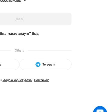
обов’язково)
Далі
Вже маєте акаунт?
Вхід
Others
e
Telegram
 з
Угодою користувача
і
Політикою