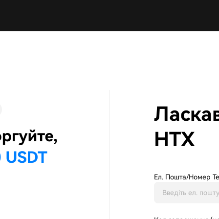
Ласка
HTX
Ел. Пошта/Номер Т