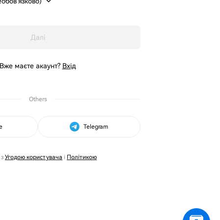
обов’язково)
Далі
Вже маєте акаунт?
Вхід
Others
e
Telegram
 з
Угодою користувача
і
Політикою