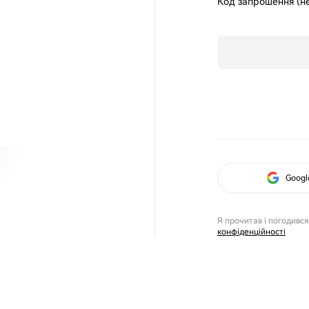
Код запрошення (не
Googl
Я прочитав і погодився
конфіденційності