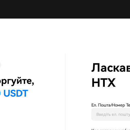
Ласка
HTX
Ел. Пошта/Номер Т