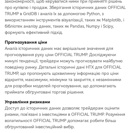
закономірності, щоб керуватися ними при прийнятті рішень
про купівлю і продаж. Зберігання історичних даних OFFICIAL
TRUMP в GridDB і аналіз їх за допомогою Python, з
використанням інструментів візуалізації, таких як Matplotlib, і
бібліотек аналізу даних, таких як Pandas, Numpy і Scipy,
формують ефективний підхід.
Прогнозування ціни
Аналіз історичних даних має вирішальне значення для
прогнозування руху ціни OFFICIAL TRUMP. Досліджуючи
минулі тенденції, трейдери можуть прогнозувати майбутню
поведінку ринку. Детальні історичні дані HTX для OFFICIAL
TRUMP, що пропонують щохвилинну інформацію про ціни
відкриття, максимуми, мінімуми та закриття, є незамінними
для розробки моделей прогнозування, що допомагають
приймати обґрунтовані торгові рішення.
Управління ризиками
Доступ до історичних даних дозволяє трейдерам оцінити
ризики, пов'язані з інвестиціями в OFFICIAL TRUMP. Розуміння
волатильності OFFICIAL TRUMP допомагає робити більш
обґрунтований інвестиційний вибір.