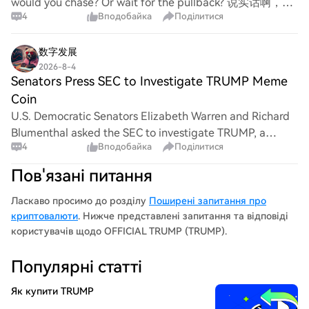
would you chase? Or wait for the pullback? 说实话啊，
4
Вподобайка
Поділитися
The breakout was clean, I had to take it. $HOME
breakout I went heavy. scaled in, room to add on dip
数字发展
2026-8-4
Senators Press SEC to Investigate TRUMP Meme
Coin
U.S. Democratic Senators Elizabeth Warren and Richard
Blumenthal asked the SEC to investigate TRUMP, a
4
Вподобайка
Поділитися
meme coin that reportedly peaked near $9 billion in
market cap. The senators asked whether the to
Пов'язані питання
Ласкаво просимо до розділу
Поширені запитання про
криптовалюти
. Нижче представлені запитання та відповіді
користувачів щодо OFFICIAL TRUMP (TRUMP).
Популярні статті
Як купити TRUMP