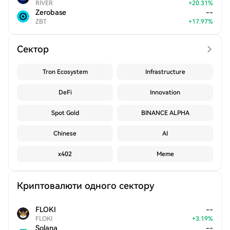
RIVER
+
20.31
%
Zerobase
--
ZBT
+
17.97
%
Сектор
Tron Ecosystem
Infrastructure
DeFi
Innovation
Spot Gold
BINANCE ALPHA
Chinese
AI
x402
Meme
Криптовалюти одного сектору
FLOKI
--
FLOKI
+
3.19
%
Solana
--