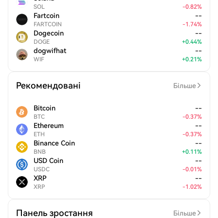
SOL
-
0.82
%
Fartcoin
--
FARTCOIN
-
1.74
%
Dogecoin
--
DOGE
+
0.44
%
dogwifhat
--
WIF
+
0.21
%
Рекомендовані
Більше
Bitcoin
--
BTC
-
0.37
%
Ethereum
--
ETH
-
0.37
%
Binance Coin
--
BNB
+
0.11
%
USD Coin
--
USDC
-
0.01
%
XRP
--
XRP
-
1.02
%
Панель зростання
Більше