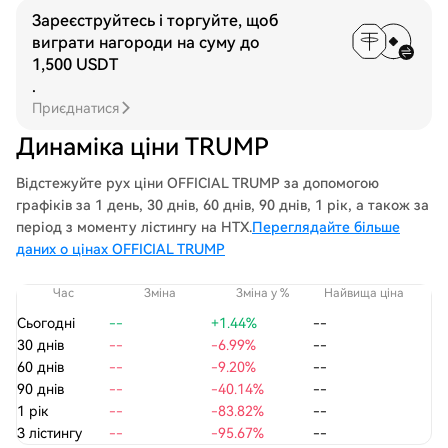
Зареєструйтесь і торгуйте, щоб
виграти нагороди на суму до
1,500 USDT
.
Приєднатися
Динаміка ціни TRUMP
Відстежуйте рух ціни OFFICIAL TRUMP за допомогою
графіків за 1 день, 30 днів, 60 днів, 90 днів, 1 рік, а також за
період з моменту лістингу на HTX.
Переглядайте більше
даних о цінах OFFICIAL TRUMP
Час
Зміна
Зміна у %
Найвища ціна
На
Сьогодні
--
+1.44%
--
30 днів
--
-6.99%
--
60 днів
--
-9.20%
--
90 днів
--
-40.14%
--
1 рік
--
-83.82%
--
З лістингу
--
-95.67%
--