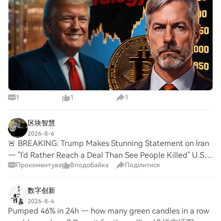
ChildrenMicroStrategy joins the Invest
1
1
1
区块智慧
2026-8-6
🚨 BREAKING: Trump Makes Stunning Statement on Iran
— "I'd Rather Reach a Deal Than See People Killed" U.S.
Прокоментувати
Вподобайка
Поділитися
President Donald #TRUMP said he would prefer to reach
an agreement with Iran rather than reso
数字创新
2026-8-4
Pumped 46% in 24h — how many green candles in a row