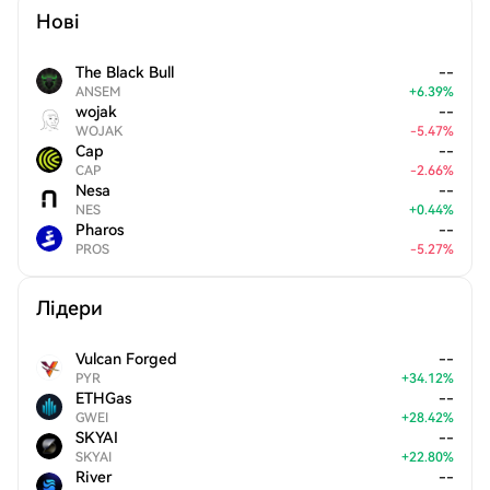
Нові
The Black Bull
--
ANSEM
+
6.39
%
wojak
--
WOJAK
-
5.47
%
Cap
--
CAP
-
2.66
%
Nesa
--
NES
+
0.44
%
Pharos
--
PROS
-
5.27
%
Лідери
Vulcan Forged
--
PYR
+
34.12
%
ETHGas
--
GWEI
+
28.42
%
SKYAI
--
SKYAI
+
22.80
%
River
--