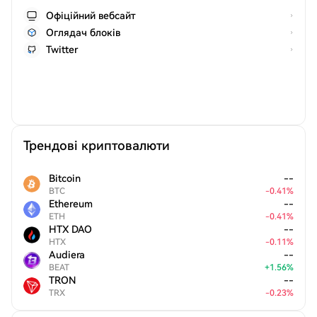
Офіційний вебсайт
Оглядач блоків
Twitter
Трендові криптовалюти
Bitcoin
--
BTC
-
0.41
%
Ethereum
--
ETH
-
0.41
%
HTX DAO
--
HTX
-
0.11
%
Audiera
--
BEAT
+
1.56
%
TRON
--
TRX
-
0.23
%