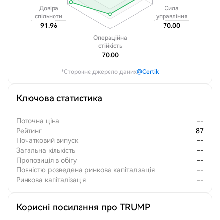
Довіра
Сила
спільноти
управління
91.96
70.00
Операційна
стійкість
70.00
*Стороннє джерело даних
@Certik
Ключова статистика
Поточна ціна
--
Рейтинг
87
Початковий випуск
--
Загальна кількість
--
Пропозиція в обігу
--
Повністю розведена ринкова капіталізація
--
Ринкова капіталізація
--
Корисні посилання про TRUMP