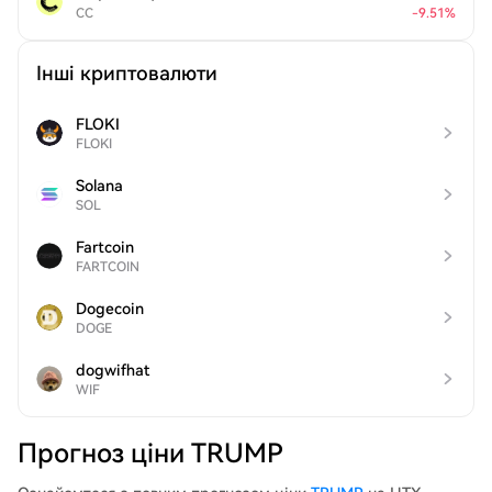
CC
-
9.51
%
Інші криптовалюти
FLOKI
FLOKI
Solana
SOL
Fartcoin
FARTCOIN
Dogecoin
DOGE
dogwifhat
WIF
Прогноз ціни TRUMP