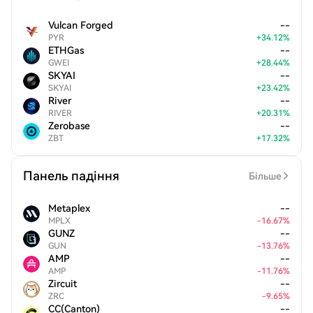
Vulcan Forged
--
PYR
+
34.12
%
ETHGas
--
GWEI
+
28.44
%
SKYAI
--
SKYAI
+
23.42
%
River
--
RIVER
+
20.31
%
Zerobase
--
ZBT
+
17.32
%
Панель падіння
Більше
Metaplex
--
MPLX
-
16.67
%
GUNZ
--
GUN
-
13.76
%
AMP
--
AMP
-
11.76
%
Zircuit
--
ZRC
-
9.65
%
CC(Canton)
--