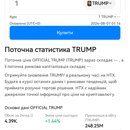
TRUMP
Курс
1 TRUMP = --
Оновлено (UTC+0)
2026-08-07 01:16
Купити
Поточна статистика TRUMP
Поточна ціна OFFICIAL TRUMP (TRUMP) зараз складає -- , а
її поточна ринкова капіталізація складає -- .
Отримуйте оновлення TRUMP/ в реальному часі на HTX.
Будьте в курсі останніх даних і ринкових тенденцій, щоб
приймати розумні торгові рішення. HTX є надійним
джерелом точної інформації про ціни на криптовалюту.
Основні дані OFFICIAL TRUMP
Обсяг за 24год ()
Зміна ціни сьогодні
Пропозиція в обігу
(TRUMP)
4.39K
+1.44%
248.25M