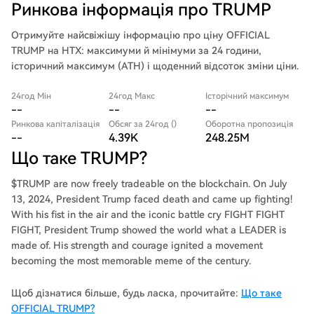
Ринкова інформація про TRUMP
Отримуйте найсвіжішу інформацію про ціну OFFICIAL
TRUMP на HTX: максимуми й мінімуми за 24 години,
історичний максимум (ATH) і щоденний відсоток зміни ціни.
24год Мін
24год Макс
Історічний максимум
--
--
--
Ринкова капіталізація
Обсяг за 24год ()
Оборотна пропозиція
--
4.39K
248.25M
Що таке TRUMP?
$TRUMP are now freely tradeable on the blockchain. On July
13, 2024, President Trump faced death and came up fighting!
With his fist in the air and the iconic battle cry FIGHT FIGHT
FIGHT, President Trump showed the world what a LEADER is
made of. His strength and courage ignited a movement
becoming the most memorable meme of the century.
Щоб дізнатися більше, будь ласка, прочитайте:
Що таке
OFFICIAL TRUMP?