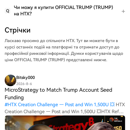
Чи можу я купити OFFICIAL TRUMP (TRUMP)
Q
на HTX?
Стрічки
Ласкаво просимо до
спільноти HTX
. Тут ви можете бути в
курсі останніх подій на платформі та отримати доступ до
професійної ринкової інформації. Думки користувачів щодо
ціни OFFICIAL TRUMP (TRUMP) представлені нижче.
Bitsky000
2026-8-6
MicroStrategy to Match Trump Account Seed
Funding
#
HTX Creation Challenge — Post and Win 1,500U 💥
HTX
Creation Challenge — Post and Win 1,500U 💥HTX Refer
And Earn Discuss Hot Assets , Enter the Lucky Draw
MicroStrategy to Match Trump Account Seed Funding for