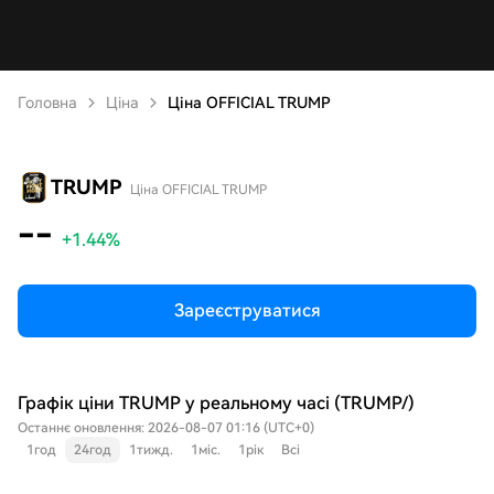
Головна
Ціна
Ціна OFFICIAL TRUMP
TRUMP
Ціна OFFICIAL TRUMP
--
+1.44%
Зареєструватися
Графік ціни TRUMP у реальному часі (TRUMP/)
Останнє оновлення: 2026-08-07 01:16 (UTC+0)
1год
24год
1тижд.
1міс.
1рік
Всі