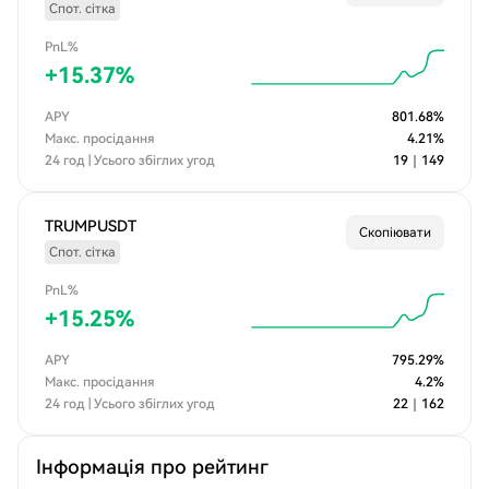
Спот. сітка
PnL%
+
15.37
%
APY
801.68
%
Макс. просідання
4.21
%
24 год | Усього збіглих угод
19
｜
149
TRUMPUSDT
Скопіювати
Спот. сітка
PnL%
+
15.25
%
APY
795.29
%
Макс. просідання
4.2
%
24 год | Усього збіглих угод
22
｜
162
Інформація про рейтинг