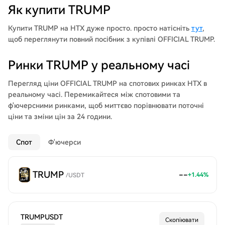
Як купити TRUMP
Купити TRUMP на HTX дуже просто. просто натісніть
тут
,
щоб переглянути повний посібник з купівлі OFFICIAL TRUMP.
Ринки TRUMP у реальному часі
Перегляд ціни OFFICIAL TRUMP на спотових ринках HTX в
реальному часі. Перемикайтеся між спотовими та
ф'ючерсними ринками, щоб миттєво порівнювати поточні
ціни та зміни цін за 24 години.
Спот
Ф'ючерси
TRUMP
--
+
1.44
%
/
USDT
TRUMPUSDT
Скопіювати