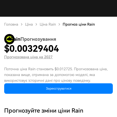
Головна
Ціна
Ціна Rain
Прогноз ціни Rain
Rain
Прогнозування
$
0.00329404
Прогнозована ціна на 2027
Поточна ціна Rain становить $0.012725. Прогнозована ціна,
показана вище, отримана за допомогою моделі, яка
використовує історичні дані про цінову поведінку.
Зареєструватися
Прогнозуйте зміни ціни Rain