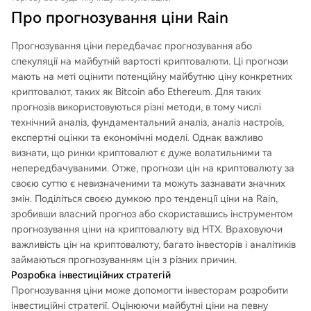
Про прогнозування ціни Rain
Прогнозування ціни передбачає прогнозування або
спекуляції на майбутній вартості криптовалюти. Ці прогнози
мають на меті оцінити потенційну майбутню ціну конкретних
криптовалют, таких як Bitcoin або Ethereum. Для таких
прогнозів використовуються різні методи, в тому числі
технічний аналіз, фундаментальний аналіз, аналіз настроїв,
експертні оцінки та економічні моделі. Однак важливо
визнати, що ринки криптовалют є дуже волатильними та
непередбачуваними. Отже, прогнози цін на криптовалюту за
своєю суттю є невизначеними та можуть зазнавати значних
змін. Поділіться своєю думкою про тенденції ціни на Rain,
зробивши власний прогноз або скориставшись інструментом
прогнозування ціни на криптовалюту від HTX. Враховуючи
важливість цін на криптовалюту, багато інвесторів і аналітиків
займаються прогнозуванням цін з різних причин.
Розробка інвестиційних стратегій
Прогнозування ціни може допомогти інвесторам розробити
інвестиційні стратегії. Оцінюючи майбутні ціни на певну