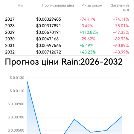
Рік
Прогнозована ціна
Рік за роком
Загальний
ROI
2027
$0.00329405
-74.11%
-74.11%
2028
$0.00317891
-3.49%
-75.01%
2029
$0.00670191
+110.82%
-47.33%
2030
$0.0047166
-29.62%
-62.93%
2031
$0.00497565
+5.49%
-60.89%
2032
$0.00712672
+43.23%
-43.99%
Прогноз ціни Rain:
2026
-
2032