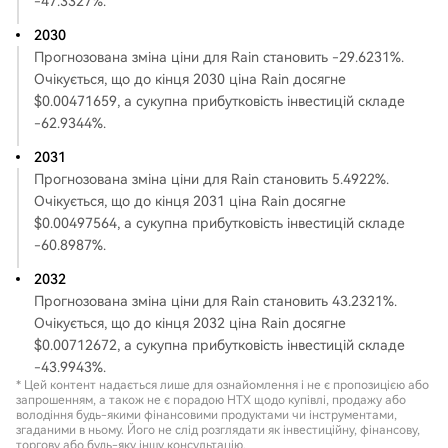
-47.3327%.
2030
Прогнозована зміна ціни для Rain становить -29.6231%.
Очікується, що до кінця 2030 ціна Rain досягне
$0.00471659, а сукупна прибутковість інвестицій складе
-62.9344%.
2031
Прогнозована зміна ціни для Rain становить 5.4922%.
Очікується, що до кінця 2031 ціна Rain досягне
$0.00497564, а сукупна прибутковість інвестицій складе
-60.8987%.
2032
Прогнозована зміна ціни для Rain становить 43.2321%.
Очікується, що до кінця 2032 ціна Rain досягне
$0.00712672, а сукупна прибутковість інвестицій складе
-43.9943%.
* Цей контент надається лише для ознайомлення і не є пропозицією або
запрошенням, а також не є порадою HTX щодо купівлі, продажу або
володіння будь-якими фінансовими продуктами чи інструментами,
згаданими в ньому. Його не слід розглядати як інвестиційну, фінансову,
торгову або будь-яку іншу консультацію.