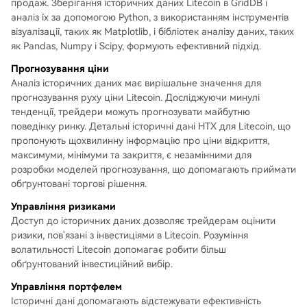
продаж. Зберігання історичних даних Litecoin в GridDB і
аналіз їх за допомогою Python, з використанням інструментів
візуалізації, таких як Matplotlib, і бібліотек аналізу даних, таких
як Pandas, Numpy і Scipy, формують ефективний підхід.
Прогнозування ціни
Аналіз історичних даних має вирішальне значення для
прогнозування руху ціни Litecoin. Досліджуючи минулі
тенденції, трейдери можуть прогнозувати майбутню
поведінку ринку. Детальні історичні дані HTX для Litecoin, що
пропонують щохвилинну інформацію про ціни відкриття,
максимуми, мінімуми та закриття, є незамінними для
розробки моделей прогнозування, що допомагають приймати
обґрунтовані торгові рішення.
Управління ризиками
Доступ до історичних даних дозволяє трейдерам оцінити
ризики, пов'язані з інвестиціями в Litecoin. Розуміння
волатильності Litecoin допомагає робити більш
обґрунтований інвестиційний вибір.
Управління портфелем
Історичні дані допомагають відстежувати ефективність