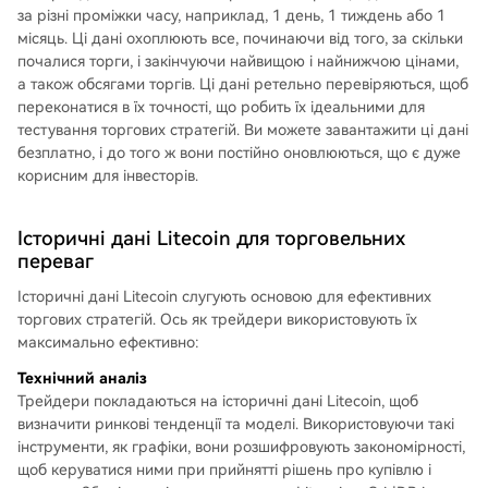
за різні проміжки часу, наприклад, 1 день, 1 тиждень або 1
місяць. Ці дані охоплюють все, починаючи від того, за скільки
почалися торги, і закінчуючи найвищою і найнижчою цінами,
а також обсягами торгів. Ці дані ретельно перевіряються, щоб
переконатися в їх точності, що робить їх ідеальними для
тестування торгових стратегій. Ви можете завантажити ці дані
безплатно, і до того ж вони постійно оновлюються, що є дуже
корисним для інвесторів.
Історичні дані Litecoin для торговельних
переваг
Історичні дані Litecoin слугують основою для ефективних
торгових стратегій. Ось як трейдери використовують їх
максимально ефективно:
Технічний аналіз
Трейдери покладаються на історичні дані Litecoin, щоб
визначити ринкові тенденції та моделі. Використовуючи такі
інструменти, як графіки, вони розшифровують закономірності,
щоб керуватися ними при прийнятті рішень про купівлю і