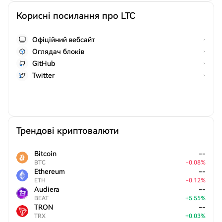
Корисні посилання про LTC
Офіційний вебсайт
Оглядач блоків
GitHub
Twitter
Трендові криптовалюти
Bitcoin
--
BTC
-
0.08
%
Ethereum
--
ETH
-
0.12
%
Audiera
--
BEAT
+
5.55
%
TRON
--
TRX
+
0.03
%