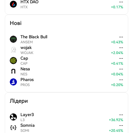
HTX DAO
--
HTX
+
0.17
%
Нові
The Black Bull
--
ANSEM
+
0.43
%
wojak
--
WOJAK
+
2.04
%
Cap
--
CAP
+
0.41
%
Nesa
--
NES
+
0.04
%
Pharos
--
PROS
+
0.20
%
Лідери
Layer3
--
L3
+
36.92
%
Somnia
--
SOMI
+
20.45
%