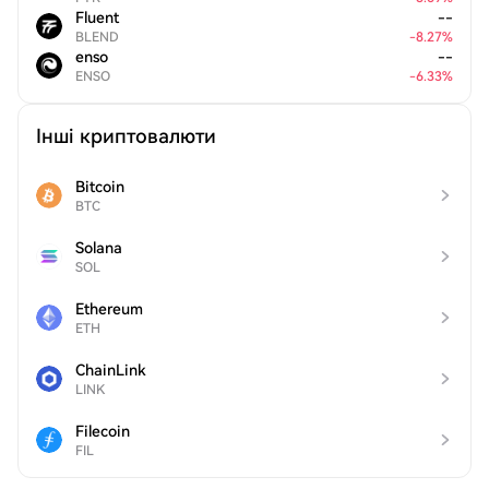
Fluent
--
BLEND
-
8.27
%
enso
--
ENSO
-
6.33
%
Інші криптовалюти
Bitcoin
BTC
Solana
SOL
Ethereum
ETH
ChainLink
LINK
Filecoin
FIL