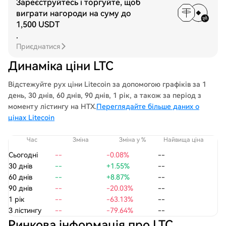
Зареєструйтесь і торгуйте, щоб
виграти нагороди на суму до
1,500 USDT
.
Приєднатися
Динаміка ціни LTC
Відстежуйте рух ціни Litecoin за допомогою графіків за 1
день, 30 днів, 60 днів, 90 днів, 1 рік, а також за період з
моменту лістингу на HTX.
Переглядайте більше даних о
цінах Litecoin
Час
Зміна
Зміна у %
Найвища ціна
На
Сьогодні
--
-0.08%
--
30 днів
--
+1.55%
--
60 днів
--
+8.87%
--
90 днів
--
-20.03%
--
1 рік
--
-63.13%
--
З лістингу
--
-79.64%
--
Ринкова інформація про LTC