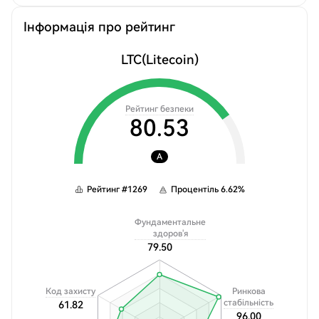
Інформація про рейтинг
LTC
(Litecoin)
Рейтинг безпеки
80.53
A
Рейтинг
#
1269
Процентіль
6.62
%
Фундаментальне
здоров'я
79.50
Код захисту
Ринкова
стабільність
61.82
96.00