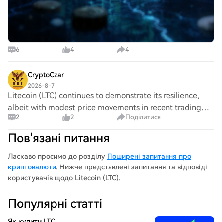
6
4
4
CryptoCzar
2026-8-7
Litecoin (LTC) continues to demonstrate its resilience,
albeit with modest price movements in recent trading
2
2
Поділитися
sessions. On August 8, news emerged regarding OpenAI's
decision to slow the release of its
Пов'язані питання
Ласкаво просимо до розділу
Поширені запитання про
криптовалюти
. Нижче представлені запитання та відповіді
користувачів щодо Litecoin (LTC).
Популярні статті
Як купити LTC