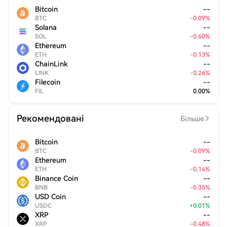
Bitcoin
--
BTC
-
0.09
%
Solana
--
SOL
-
0.60
%
Ethereum
--
ETH
-
0.13
%
ChainLink
--
LINK
-
0.26
%
Filecoin
--
FIL
0.00
%
Рекомендовані
Більше
Bitcoin
--
BTC
-
0.09
%
Ethereum
--
ETH
-
0.14
%
Binance Coin
--
BNB
-
0.35
%
USD Coin
--
USDC
+
0.01
%
XRP
--
XRP
-
0.48
%