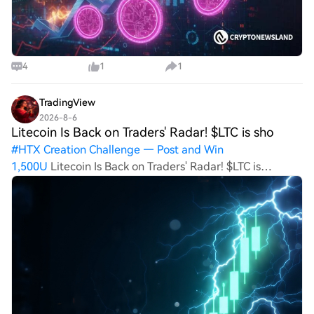
4
1
1
TradingView
2026-8-6
Litecoin Is Back on Traders' Radar! $LTC is sho
#
HTX Creation Challenge — Post and Win
1,500U
Litecoin Is Back on Traders' Radar! $LTC is
showing renewed strength as buyers return to the market
and overall crypto sentiment improves. Known for its fast
transactions and long-standing reputation,