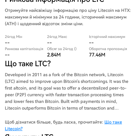
Отримуйте найсвіжішу інформацію про ціну Litecoin на HTX:
максимуми й мінімуми за 24 години, історичний максимум
(ATH) і щоденний відсоток зміни ціни.
24год Мін
24год Макс
Історічний максимум
--
--
--
Ринкова капіталізація
Обсяг за 24год ()
Оборотна пропозиція
--
2.84M
77.46M
Що таке LTC?
Developed in 2011 as a fork of the Bitcoin network, Litecoin
(LTC) aimed to improve upon Bitcoin's shortcomings. It was the
first altcoin, and its goal was to offer a decentralized peer-to-
peer (P2P) currency with faster transaction processing times
and lower fees than Bitcoin. Built with payments in mind,
Litecoin outperforms Bitcoin in terms of transaction and
confirmation speed. While Bitcoin can process approximately
five transactions per second, Litecoin has a capacity of 56
Щоб дізнатися більше, будь ласка, прочитайте:
Що таке
transactions per second. The network's confirmation time is also
Litecoin?
significantly shorter, taking approximately two minutes and 20