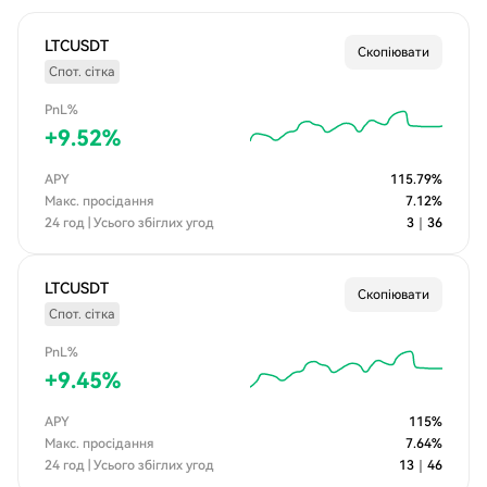
LTCUSDT
Скопіювати
Спот. сітка
PnL%
+
9.52
%
APY
115.79
%
Макс. просідання
7.12
%
24 год | Усього збіглих угод
3
｜
36
LTCUSDT
Скопіювати
Спот. сітка
PnL%
+
9.45
%
APY
115
%
Макс. просідання
7.64
%
24 год | Усього збіглих угод
13
｜
46