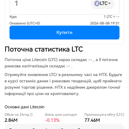
LTC
Курс
1 LTC = --
Оновлено (UTC+0)
2026-08-08 19:31
Купити
Поточна статистика LTC
Поточна ціна Litecoin (LTC) зараз складає -- , а її поточна
ринкова капіталізація складає -- .
Отримуйте оновлення LTC/ в реальному часі на HTX. Будьте
в курсі останніх даних і ринкових тенденцій, щоб приймати
розумні торгові рішення. HTX є надійним джерелом точної
інформації про ціни на криптовалюту.
Основні дані Litecoin
Обсяг за 24год ()
Зміна ціни сьогодні
Пропозиція в обігу (LTC)
2.84M
-0.13%
77.46M