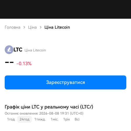
Головна
Ціна
Ціна Litecoin
LTC
Ціна Litecoin
--
-0.13%
Зареєструватися
Графік ціни LTC у реальному часі (LTC/)
Останнє оновлення: 2026-08-08 19:31 (UTC+0)
1год
24год
1тижд.
1міс.
1рік
Всі