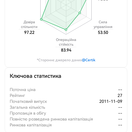
Довіра
Сила
спільноти
управління
97.22
53.50
Операційна
стійкість
83.94
*Стороннє джерело даних
@Certik
Ключова статистика
Поточна ціна
--
Рейтинг
27
Початковий випуск
2011-11-09
Загальна кількість
--
Пропозиція в обігу
--
Повністю розведена ринкова капіталізація
--
Ринкова капіталізація
--