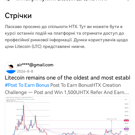
Стрічки
Ласкаво просимо до
спільноти HTX
. Тут ви можете бути в
курсі останніх подій на платформі та отримати доступ до
професійної ринкової інформації. Думки користувачів щодо
ціни Litecoin (LTC) представлені нижче.
air****@gmail.com
2026-8-8
Litecoin remains one of the oldest and most establ
#
Post To Earn Bonus
Post To Earn BonusHTX Creation
Challenge — Post and Win 1,500UHTX Refer And Earn
Litecoin remains one of the oldest and most established
payment-focused cryptocurrencies, designed for fast
and low-cos