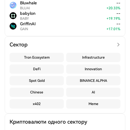
Bluwhale
--
BLUAI
+
20.33
%
babylon
--
BABY
+
19.19
%
GriffinAI
--
GAIN
+
17.01
%
Сектор
Tron Ecosystem
Infrastructure
DeFi
Innovation
Spot Gold
BINANCE ALPHA
Chinese
AI
x402
Meme
Криптовалюти одного сектору