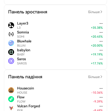
Панель зростання
Більше
Layer3
--
L3
+
35.38
%
Somnia
--
SOMI
+
20.45
%
Bluwhale
--
BLUAI
+
20.00
%
babylon
--
BABY
+
19.19
%
Saros
--
SAROS
+
17.76
%
Панель падіння
Більше
Housecoin
--
HOUSE
-
10.36
%
Flow
--
FLOW
-
9.39
%
Vulcan Forged
--
PYR
-
8.69
%