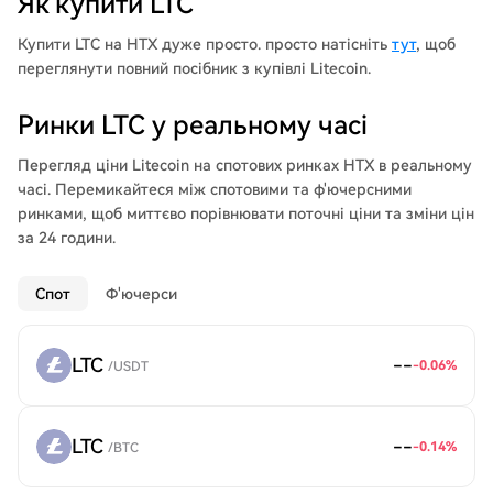
Як купити LTC
seconds compared to Bitcoin's nearly 10 minutes per block.
Even after over a decade, Litecoin remains committed to
Купити LTC на HTX дуже просто. просто натісніть
тут
, щоб
offering users low-cost, private, secure, and borderless
переглянути повний посібник з купівлі Litecoin.
payment solutions. Its vision is to enable individuals to make
payments anywhere in the world at any time, making it a
Ринки LTC у реальному часі
practical and accessible digital currency for everyday
transactions. Litecoin's adoption as a payment method has
Перегляд ціни Litecoin на спотових ринках HTX в реальному
grown over the years, widely accepted by various merchants
часі. Перемикайтеся між спотовими та ф'ючерсними
and organizations, including the American Red Cross, Newegg,
ринками, щоб миттєво порівнювати поточні ціни та зміни цін
and Twitch.
за 24 години.
Спот
Ф'ючерси
LTC
--
-0.06
%
/
USDT
LTC
--
-0.14
%
/
BTC