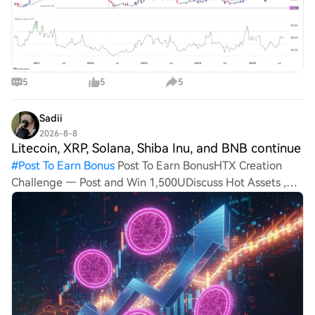
5
5
5
Sadii
2026-8-8
Litecoin, XRP, Solana, Shiba Inu, and BNB continue
#
Post To Earn Bonus
Post To Earn BonusHTX Creation
Challenge — Post and Win 1,500UDiscuss Hot Assets ,
Enter the Lucky DrawLitecoin, XRP, Solana, Shiba Inu,
and BNB continue attracting attention despite ongoing
market un