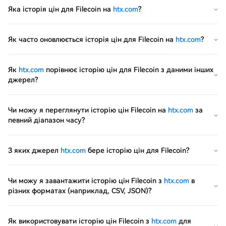
Яка історія цін для Filecoin на
htx.com
?
Як часто оновлюється історія цін для Filecoin на
htx.com
?
Як
htx.com
порівнює історію цін для Filecoin з даними інших
джерел?
Чи можу я переглянути історію цін Filecoin на
htx.com
за
певний діапазон часу?
З яких джерел
htx.com
бере історію цін для Filecoin?
Чи можу я завантажити історію цін Filecoin з
htx.com
в
різних форматах (наприклад, CSV, JSON)?
Як використовувати історію цін Filecoin з
htx.com
для