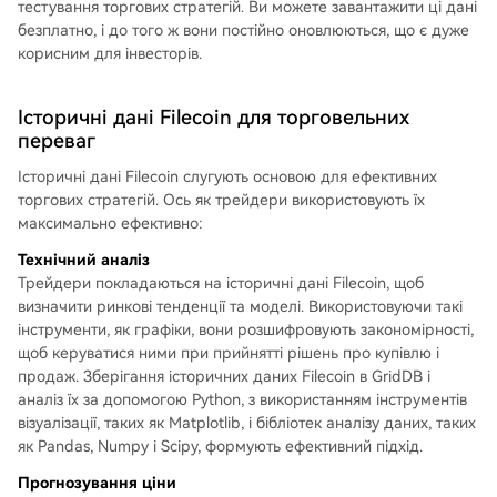
тестування торгових стратегій. Ви можете завантажити ці дані
безплатно, і до того ж вони постійно оновлюються, що є дуже
корисним для інвесторів.
Історичні дані Filecoin для торговельних
переваг
Історичні дані Filecoin слугують основою для ефективних
торгових стратегій. Ось як трейдери використовують їх
максимально ефективно:
Технічний аналіз
Трейдери покладаються на історичні дані Filecoin, щоб
визначити ринкові тенденції та моделі. Використовуючи такі
інструменти, як графіки, вони розшифровують закономірності,
щоб керуватися ними при прийнятті рішень про купівлю і
продаж. Зберігання історичних даних Filecoin в GridDB і
аналіз їх за допомогою Python, з використанням інструментів
візуалізації, таких як Matplotlib, і бібліотек аналізу даних, таких
як Pandas, Numpy і Scipy, формують ефективний підхід.
Прогнозування ціни