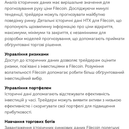
Аналіз історичних даних має вирішальне значення для
прогнозування руху ціни Filecoin. Досліджуючи минулі
тенденції, трейдери можуть прогнозувати майбутню
поведінку ринку. Детальні історичні дані HTX для Filecoin, що
пропонують щохвилинну інформацію про ціни відкриття,
максимуми, мінімуми та закриття, є незамінними для
розробки моделей прогнозування, що допомагають приймати
обґрунтовані торгові рішення.
Управління ризиками
Доступ до історичних даних дозволяє трейдерам оцінити
ризики, пов'язані з інвестиціями в Filecoin. Розуміння
волатильності Filecoin допомагає робити більш обґрунтований
інвестиційний вибір.
Управління портфелем
Історичні дані допомагають відстежувати ефективність
інвестицій у часі. Трейдери можуть виявити активи з низькою
ефективністю і скоригувати свої портфелі для підвищення
прибутковості.
Навчання торгових ботів
Завантаження історичних ринкових даних Filecoin полегшує