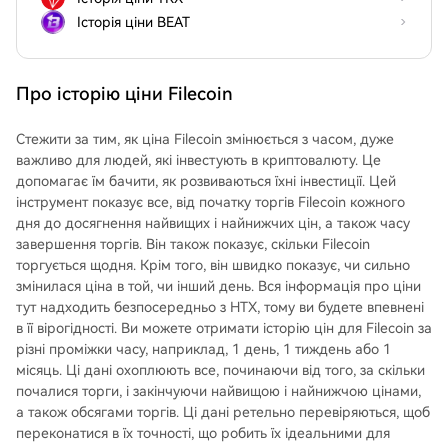
Історія ціни BEAT
Про історію ціни Filecoin
Стежити за тим, як ціна Filecoin змінюється з часом, дуже
важливо для людей, які інвестують в криптовалюту. Це
допомагає їм бачити, як розвиваються їхні інвестиції. Цей
інструмент показує все, від початку торгів Filecoin кожного
дня до досягнення найвищих і найнижчих цін, а також часу
завершення торгів. Він також показує, скільки Filecoin
торгується щодня. Крім того, він швидко показує, чи сильно
змінилася ціна в той, чи інший день. Вся інформація про ціни
тут надходить безпосередньо з HTX, тому ви будете впевнені
в її вірогідності. Ви можете отримати історію цін для Filecoin за
різні проміжки часу, наприклад, 1 день, 1 тиждень або 1
місяць. Ці дані охоплюють все, починаючи від того, за скільки
почалися торги, і закінчуючи найвищою і найнижчою цінами,
а також обсягами торгів. Ці дані ретельно перевіряються, щоб
переконатися в їх точності, що робить їх ідеальними для