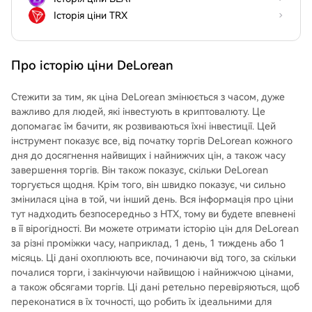
Історія ціни TRX
Про історію ціни DeLorean
Стежити за тим, як ціна DeLorean змінюється з часом, дуже
важливо для людей, які інвестують в криптовалюту. Це
допомагає їм бачити, як розвиваються їхні інвестиції. Цей
інструмент показує все, від початку торгів DeLorean кожного
дня до досягнення найвищих і найнижчих цін, а також часу
завершення торгів. Він також показує, скільки DeLorean
торгується щодня. Крім того, він швидко показує, чи сильно
змінилася ціна в той, чи інший день. Вся інформація про ціни
тут надходить безпосередньо з HTX, тому ви будете впевнені
в її вірогідності. Ви можете отримати історію цін для DeLorean
за різні проміжки часу, наприклад, 1 день, 1 тиждень або 1
місяць. Ці дані охоплюють все, починаючи від того, за скільки
почалися торги, і закінчуючи найвищою і найнижчою цінами,
а також обсягами торгів. Ці дані ретельно перевіряються, щоб
переконатися в їх точності, що робить їх ідеальними для