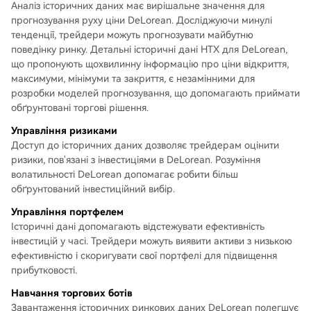
Аналіз історичних даних має вирішальне значення для
прогнозування руху ціни DeLorean. Досліджуючи минулі
тенденції, трейдери можуть прогнозувати майбутню
поведінку ринку. Детальні історичні дані HTX для DeLorean,
що пропонують щохвилинну інформацію про ціни відкриття,
максимуми, мінімуми та закриття, є незамінними для
розробки моделей прогнозування, що допомагають приймати
обґрунтовані торгові рішення.
Управління ризиками
Доступ до історичних даних дозволяє трейдерам оцінити
ризики, пов'язані з інвестиціями в DeLorean. Розуміння
волатильності DeLorean допомагає робити більш
обґрунтований інвестиційний вибір.
Управління портфелем
Історичні дані допомагають відстежувати ефективність
інвестицій у часі. Трейдери можуть виявити активи з низькою
ефективністю і скоригувати свої портфелі для підвищення
прибутковості.
Навчання торгових ботів
Завантаження історичних ринкових даних DeLorean полегшує