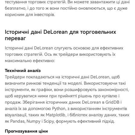
тестування торгових стратегій. Ви можете завантажити ці дані
безплатно, і до того ж вони постійно оновлюються, що є дуже
корисним для інвесторів.
Історичні дані DeLorean для торговельних
переваг
Історичні дані DeLorean слугують основою для ефективних
торгових стратегій. Ось як трейдери використовують їх
максимально ефективно:
Технічний аналіз
Трейдери покладаються на історичні дані DeLorean, щоб
визначити ринкові тенденції та моделі. Використовуючи такі
інструменти, як графіки, вони розшифровують закономірності,
щоб керуватися ними при прийнятті рішень про купівлю і
продаж. Зберігання історичних даних DeLorean в GridDB і
аналіз їх за допомогою Python, з використанням інструментів
візуалізації, таких як Matplotlib, і бібліотек аналізу даних, таких
як Pandas, Numpy і Scipy, формують ефективний підхід.
Прогнозування ціни