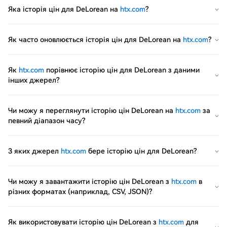
Яка історія цін для DeLorean на
htx.com
?
Як часто оновлюється історія цін для DeLorean на
htx.com
?
Як
htx.com
порівнює історію цін для DeLorean з даними
інших джерел?
Чи можу я переглянути історію цін DeLorean на
htx.com
за
певний діапазон часу?
З яких джерел
htx.com
бере історію цін для DeLorean?
Чи можу я завантажити історію цін DeLorean з
htx.com
в
різних форматах (наприклад, CSV, JSON)?
Як використовувати історію цін DeLorean з
htx.com
для