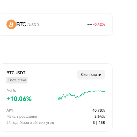
BTC
--
-0.42
%
/
USDD
BTCUSDT
Скопіювати
Спот. сітка
PnL%
+
10.06
%
APY
40.78
%
Макс. просідання
8.64
%
24 год | Усього збіглих угод
3
｜
438