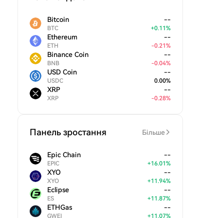
Bitcoin
--
BTC
+
0.11
%
Ethereum
--
ETH
-
0.21
%
Binance Coin
--
BNB
-
0.04
%
USD Coin
--
USDC
0.00
%
XRP
--
XRP
-
0.28
%
Панель зростання
Більше
Epic Chain
--
EPIC
+
16.01
%
XYO
--
XYO
+
11.94
%
Eclipse
--
ES
+
11.87
%
ETHGas
--
GWEI
+
11.07
%