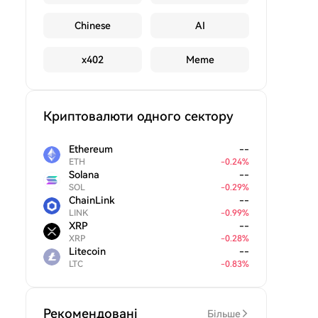
Chinese
AI
x402
Meme
Криптовалюти одного сектору
Ethereum
--
ETH
-
0.24
%
Solana
--
SOL
-
0.29
%
ChainLink
--
LINK
-
0.99
%
XRP
--
XRP
-
0.28
%
Litecoin
--
LTC
-
0.83
%
Рекомендовані
Більше