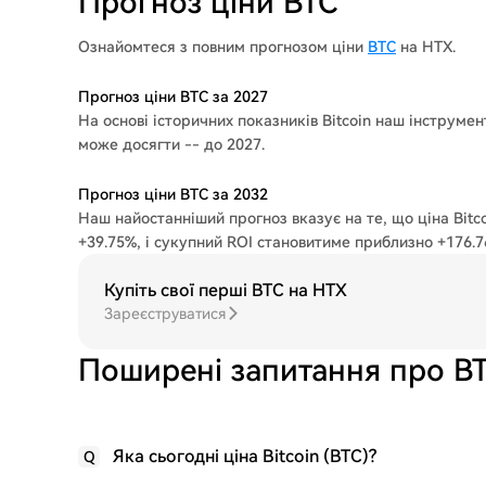
Прогноз ціни BTC
Ознайомтеся з повним прогнозом ціни
BTC
на HTX.
Прогноз ціни BTC за 2027
На основі історичних показників Bitcoin наш інструмен
може досягти -- до 2027.
Прогноз ціни BTC за 2032
Наш найостанніший прогноз вказує на те, що ціна Bitco
+39.75%, і сукупний ROI становитиме приблизно +176.7
Купіть свої перші BTC на HTX
Зареєструватися
Поширені запитання про B
Яка сьогодні ціна Bitcoin (BTC)?
Q