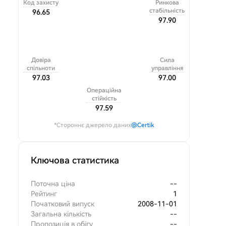
Код захисту
Ринкова
стабільність
96.65
97.90
Довіра
Сила
спільноти
управління
97.03
97.00
Операційна
стійкість
97.59
*Стороннє джерело даних
@Certik
Ключова статистика
Поточна ціна
--
Рейтинг
1
Початковий випуск
2008-11-01
Загальна кількість
--
Пропозиція в обігу
--