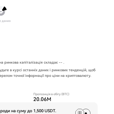
є даних
чна ринкова капіталізація складає -- .
дьте в курсі останніх даних і ринкових тенденцій, щоб
ерелом точної інформації про ціни на криптовалюту.
Пропозиція в обігу (BTC)
20.06M
ороди на суму до
1,500 USDT
.