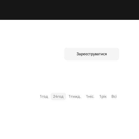
Зареєструватися
1год
24год
1тижд.
1міс.
1рік
Всі