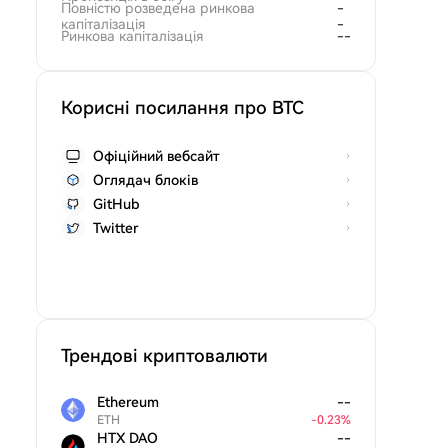
Повністю розведена ринкова
-
капіталізація
-
Ринкова капіталізація
--
Корисні посилання про BTC
Офіційний вебсайт
Оглядач блоків
GitHub
Twitter
Трендові криптовалюти
Ethereum
--
ETH
-
0.23
%
HTX DAO
--