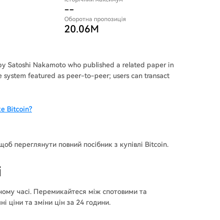
--
Оборотна пропозиція
20.06M
 by Satoshi Nakamoto who published a related paper in
e system featured as peer-to-peer; users can transact
е Bitcoin?
 щоб переглянути повний посібник з купівлі Bitcoin.
і
ьному часі. Перемикайтеся між спотовими та
 ціни та зміни цін за 24 години.