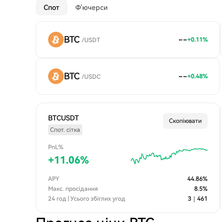
Спот
Ф'ючерси
BTC
--
+
0.11
%
/
USDT
BTC
--
+
0.48
%
/
USDC
BTCUSDT
Скопіювати
Спот. сітка
PnL%
+
11.06
%
APY
44.86
%
Макс. просідання
8.5
%
24 год | Усього збіглих угод
3
｜
461