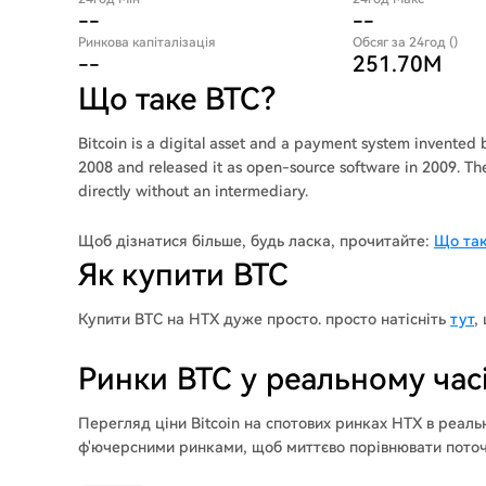
--
--
Ринкова капіталізація
Обсяг за 24год ()
--
251.70M
Що таке BTC?
Bitcoin is a digital asset and a payment system invented
2008 and released it as open-source software in 2009. Th
directly without an intermediary.
Щоб дізнатися більше, будь ласка, прочитайте:
Що так
Як купити BTC
Купити BTC на HTX дуже просто. просто натісніть
тут
,
Ринки BTC у реальному час
Перегляд ціни Bitcoin на спотових ринках HTX в реал
ф'ючерсними ринками, щоб миттєво порівнювати поточні