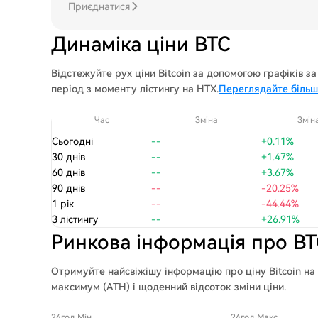
Приєднатися
Динаміка ціни BTC
Відстежуйте рух ціни Bitcoin за допомогою графіків за 1
період з моменту лістингу на HTX.
Переглядайте більше
Час
Зміна
Змін
Сьогодні
--
+0.11%
30 днів
--
+1.47%
60 днів
--
+3.67%
90 днів
--
-20.25%
1 рік
--
-44.44%
З лістингу
--
+26.91%
Ринкова інформація про B
Отримуйте найсвіжішу інформацію про ціну Bitcoin на
максимум (ATH) і щоденний відсоток зміни ціни.
24год Мін
24год Макс