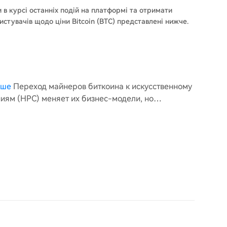
и в курсі останніх подій на платформі та отримати
истувачів щодо ціни Bitcoin (BTC) представлені нижче.
ыше
Переход майнеров биткоина к искусственному
иям (HPC) меняет их бизнес-модели, но
ки по развитию инфраструктуры с