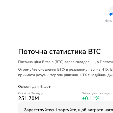
Нема
Поточна статистика BTC
Поточна ціна Bitcoin (BTC) зараз складає -- , а її пото
Отримуйте оновлення BTC/ в реальному часі на HTX. Бу
приймати розумні торгові рішення. HTX є надійним дж
Основні дані Bitcoin
Обсяг за 24год ()
Зміна ціни сьогодні
251.70M
+0.11%
Зареєструйтесь і торгуйте, щоб виграти наг