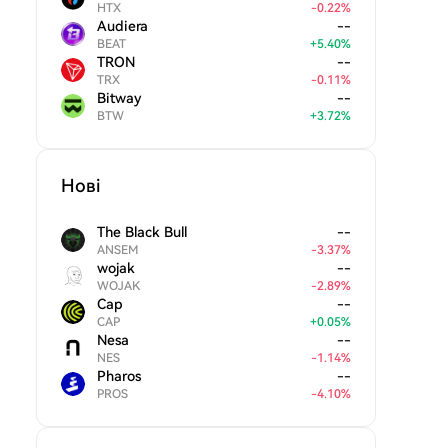
HTX
-
0.22
%
Audiera
--
BEAT
+
5.40
%
TRON
--
TRX
-
0.11
%
Bitway
--
BTW
+
3.72
%
Нові
The Black Bull
--
ANSEM
-
3.37
%
wojak
--
WOJAK
-
2.89
%
Cap
--
CAP
+
0.05
%
Nesa
--
NES
-
1.14
%
Pharos
--
PROS
-
4.10
%