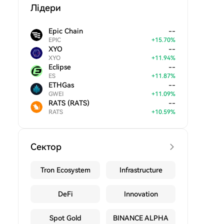
Лідери
Epic Chain
--
EPIC
+
15.70
%
XYO
--
XYO
+
11.94
%
Eclipse
--
ES
+
11.87
%
ETHGas
--
GWEI
+
11.09
%
RATS (RATS)
--
RATS
+
10.59
%
Сектор
Tron Ecosystem
Infrastructure
DeFi
Innovation
Spot Gold
BINANCE ALPHA