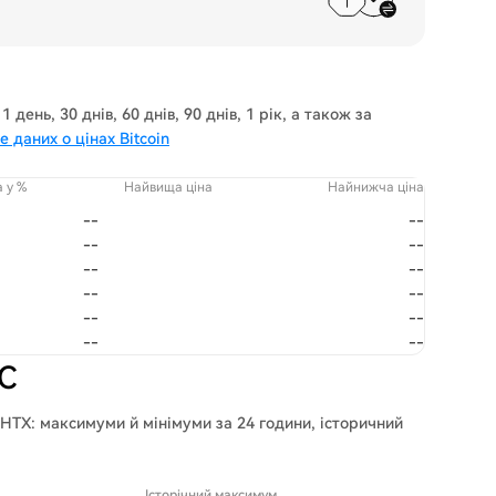
 день, 30 днів, 60 днів, 90 днів, 1 рік, а також за
 даних о цінах Bitcoin
а у %
Найвища ціна
Найнижча ціна
--
--
--
--
--
--
--
--
--
--
--
--
TC
 HTX: максимуми й мінімуми за 24 години, історичний
Історічний максимум