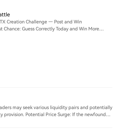
attle
TX Creation Challenge — Post and Win
st Chance: Guess Correctly Today and Win More
for $0.2 Cardano
raders may seek various liquidity pairs and potentially
ty provision. Potential Price Surge: If the newfound