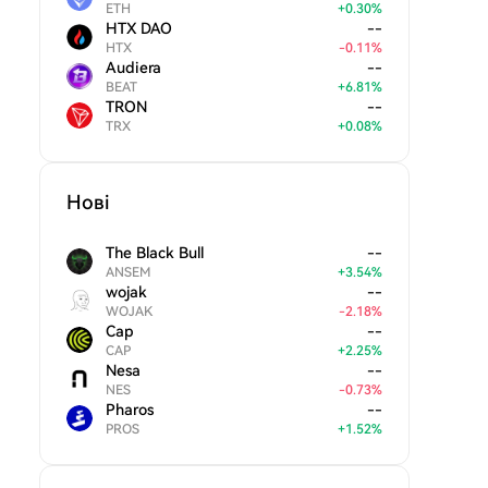
ETH
+
0.30
%
HTX DAO
--
HTX
-
0.11
%
Audiera
--
BEAT
+
6.81
%
TRON
--
TRX
+
0.08
%
Нові
The Black Bull
--
ANSEM
+
3.54
%
wojak
--
WOJAK
-
2.18
%
Cap
--
CAP
+
2.25
%
Nesa
--
NES
-
0.73
%
Pharos
--
PROS
+
1.52
%