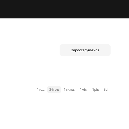
Зареєструватися
1год
24год
1тижд.
1міс.
1рік
Всі