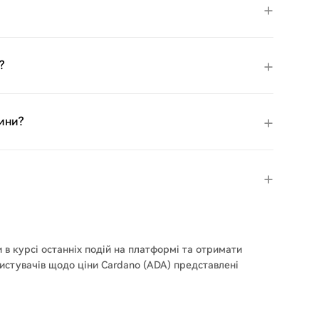
?
дини?
и в курсі останніх подій на платформі та отримати
ристувачів щодо ціни Cardano (ADA) представлені