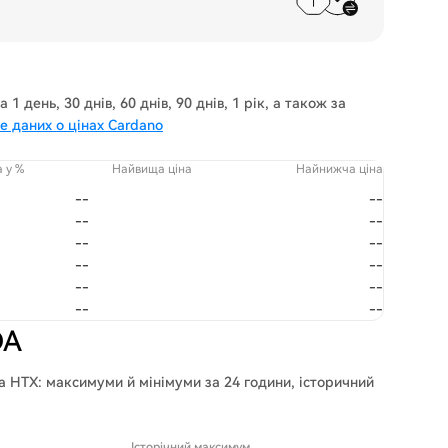
 день, 30 днів, 60 днів, 90 днів, 1 рік, а також за
е даних о цінах Cardano
а у %
Найвища ціна
Найнижча ціна
--
--
--
--
--
--
--
--
--
--
--
--
DA
 HTX: максимуми й мінімуми за 24 години, історичний
Історічний максимум