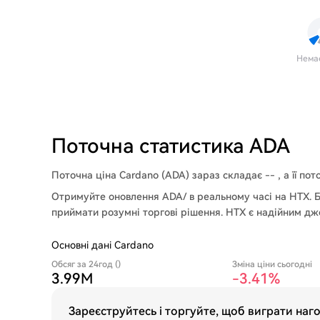
Нема
Поточна статистика ADA
Поточна ціна Cardano (ADA) зараз складає -- , а її пот
Отримуйте оновлення ADA/ в реальному часі на HTX. Бу
приймати розумні торгові рішення. HTX є надійним дж
Основні дані Cardano
Обсяг за 24год ()
Зміна ціни сьогодні
3.99M
-3.41%
Зареєструйтесь і торгуйте, щоб виграти наг