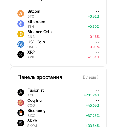
Bitcoin
--
BTC
+
0.62
%
Ethereum
--
ETH
+
0.30
%
Binance Coin
--
BNB
-
0.18
%
USD Coin
--
USDC
-
0.01
%
XRP
--
XRP
-
1.34
%
Панель зростання
Більше
Fusionist
--
ACE
+
201.96
%
Coq Inu
--
COQ
+
45.06
%
Biconomy
--
BICO
+
37.29
%
SKYAI
--
SKYAI
+
33.54
%