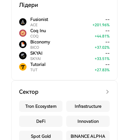
Лідери
Fusionist
--
ACE
+
201.96
%
Coq Inu
--
COQ
+
44.81
%
Biconomy
--
BICO
+
37.02
%
SKYAI
--
SKYAI
+
33.51
%
Tutorial
--
TUT
+
27.83
%
Сектор
Tron Ecosystem
Infrastructure
DeFi
Innovation
Spot Gold
BINANCE ALPHA