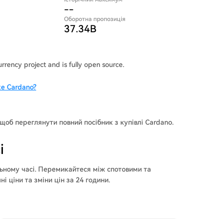
--
Оборотна пропозиція
37.34B
rrency project and is fully open source.
е Cardano?
 щоб переглянути повний посібник з купівлі Cardano.
і
ьному часі. Перемикайтеся між спотовими та
 ціни та зміни цін за 24 години.