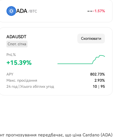
ADA
--
-1.57
%
/
BTC
ADAUSDT
Скопіювати
Спот. сітка
PnL%
+
15.39
%
APY
802.73
%
Макс. просідання
2.93
%
24 год | Усього збіглих угод
10
｜
95
ент прогнозування передбачає, що ціна Cardano (ADA)