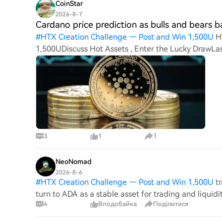
CoinStar
2026-8-7
Cardano price prediction as bulls and bears b
#
HTX Creation Challenge — Post and Win 1,500U
H
1,500UDiscuss Hot Assets , Enter the Lucky DrawLa
Cardano price prediction as bulls and bears battle 
3
1
1
NeoNomad
2026-8-6
#
HTX Creation Challenge — Post and Win 1,500U
t
turn to ADA as a stable asset for trading and liquidi
4
Вподобайка
Поділитися
interest in automatic compounding lea