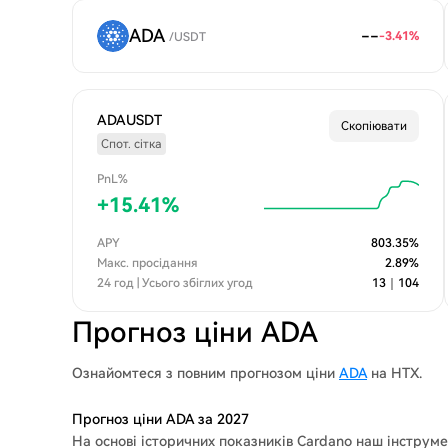
ADA
--
-3.41
%
/
USDT
ADAUSDT
Скопіювати
Спот. сітка
PnL%
+
15.41
%
APY
803.35
%
Макс. просідання
2.89
%
24 год | Усього збіглих угод
13
｜
104
Прогноз ціни ADA
Ознайомтеся з повним прогнозом ціни
ADA
на HTX.
Прогноз ціни ADA за 2027
На основі історичних показників Cardano наш інструм