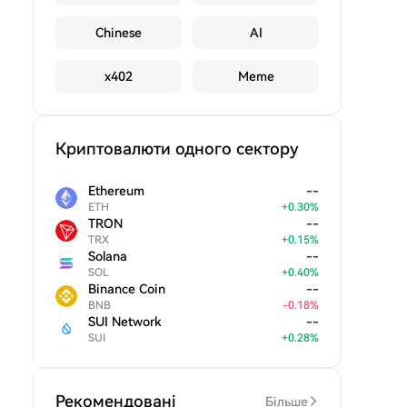
Chinese
AI
x402
Meme
Криптовалюти одного сектору
Ethereum
--
ETH
+
0.30
%
TRON
--
TRX
+
0.15
%
Solana
--
SOL
+
0.40
%
Binance Coin
--
BNB
-
0.18
%
SUI Network
--
SUI
+
0.28
%
Рекомендовані
Більше