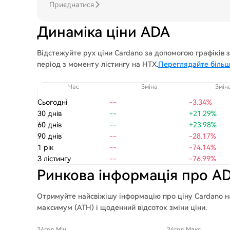
Приєднатися
Динаміка ціни ADA
Відстежуйте рух ціни Cardano за допомогою графіків за 1
період з моменту лістингу на HTX.
Переглядайте більш
Час
Зміна
Змін
Сьогодні
--
-3.34%
30 днів
--
+21.29%
60 днів
--
+23.98%
90 днів
--
-28.17%
1 рік
--
-74.14%
З лістингу
--
-76.99%
Ринкова інформація про A
Отримуйте найсвіжішу інформацію про ціну Cardano на
максимум (ATH) і щоденний відсоток зміни ціни.
24год Мін
24год Макс