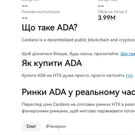
--
--
Ринкова капіталізація
Обсяг за 24год ()
--
3.99M
Що таке ADA?
Cardano is a decentralised public blockchain and cryptocu
Щоб дізнатися більше, будь ласка, прочитайте:
Що так
Як купити ADA
Купити ADA на HTX дуже просто. просто натісніть
тут
,
Ринки ADA у реальному час
Перегляд ціни Cardano на спотових ринках HTX в реал
ф'ючерсними ринками, щоб миттєво порівнювати поточні
Спот
Ф'ючерси