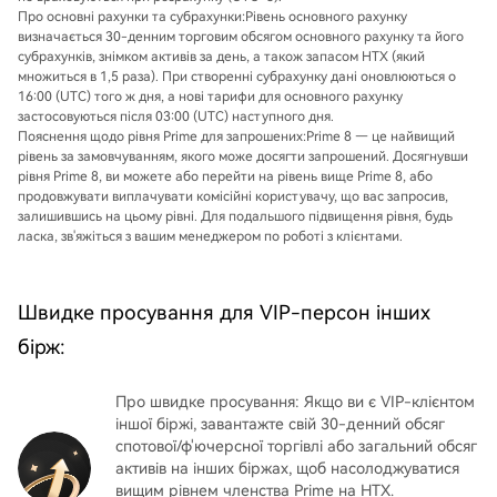
Про основні рахунки та субрахунки:
Рівень основного рахунку
визначається 30-денним торговим обсягом основного рахунку та його
субрахунків, знімком активів за день, а також запасом HTX (який
множиться в 1,5 раза). При створенні субрахунку дані оновлюються о
16:00 (UTC) того ж дня, а нові тарифи для основного рахунку
застосовуються після 03:00 (UTC) наступного дня.
Пояснення щодо рівня Prime для запрошених:
Prime 8 — це найвищий
рівень за замовчуванням, якого може досягти запрошений. Досягнувши
рівня Prime 8, ви можете або перейти на рівень вище Prime 8, або
продовжувати виплачувати комісійні користувачу, що вас запросив,
залишившись на цьому рівні. Для подальшого підвищення рівня, будь
ласка, зв'яжіться з вашим менеджером по роботі з клієнтами.
Швидке просування для VIP-персон інших
бірж:
Про швидке просування: Якщо ви є VIP-клієнтом
іншої біржі, завантажте свій 30-денний обсяг
спотової/ф'ючерсної торгівлі або загальний обсяг
активів на інших біржах, щоб насолоджуватися
вищим рівнем членства Prime на HTX.