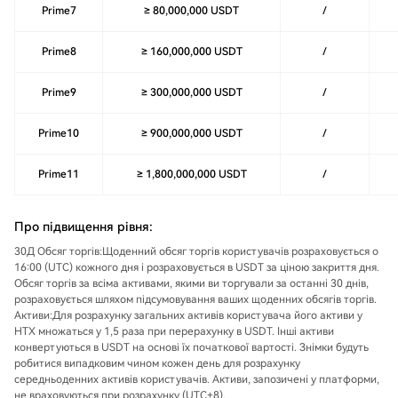
Prime7
≥ 80,000,000 USDT
/
Prime8
≥ 160,000,000 USDT
/
Prime9
≥ 300,000,000 USDT
/
Prime10
≥ 900,000,000 USDT
/
Prime11
≥ 1,800,000,000 USDT
/
Про підвищення рівня:
30Д Обсяг торгів:
Щоденний обсяг торгів користувачів розраховується о
16:00 (UTC) кожного дня і розраховується в USDT за ціною закриття дня.
Обсяг торгів за всіма активами, якими ви торгували за останні 30 днів,
розраховується шляхом підсумовування ваших щоденних обсягів торгів.
Активи:
Для розрахунку загальних активів користувача його активи у
НТX множаться у 1,5 раза при перерахунку в USDT. Інші активи
конвертуються в USDT на основі їх початкової вартості. Знімки будуть
робитися випадковим чином кожен день для розрахунку
середньоденних активів користувачів. Активи, запозичені у платформи,
не враховуються при розрахунку (UTC+8).