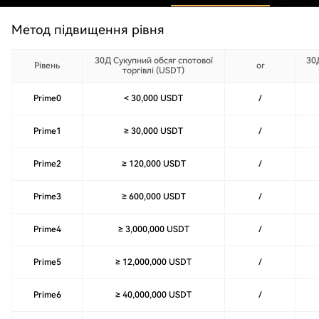
Метод підвищення рівня
30Д Сукупний обсяг спотової
30Д
Рівень
or
торгівлі (USDT)
Prime0
< 30,000 USDT
/
Prime1
≥ 30,000 USDT
/
Prime2
≥ 120,000 USDT
/
Prime3
≥ 600,000 USDT
/
Prime4
≥ 3,000,000 USDT
/
Prime5
≥ 12,000,000 USDT
/
Prime6
≥ 40,000,000 USDT
/