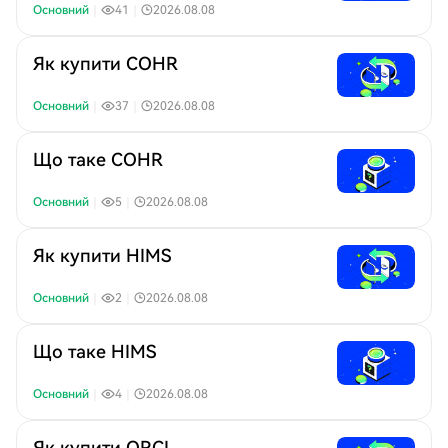
Основний
｜
41
｜
2026.08.08
Як купити COHR
Основний
｜
37
｜
2026.08.08
Що таке COHR
Основний
｜
5
｜
2026.08.08
Як купити HIMS
Основний
｜
2
｜
2026.08.08
Що таке HIMS
Основний
｜
4
｜
2026.08.08
Як купити ORCL