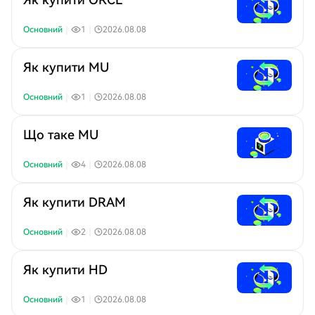
Основний
｜
1
｜
2026.08.08
Як купити MU
Основний
｜
1
｜
2026.08.08
Що таке MU
Основний
｜
4
｜
2026.08.08
Як купити DRAM
Основний
｜
2
｜
2026.08.08
Як купити HD
Основний
｜
1
｜
2026.08.08